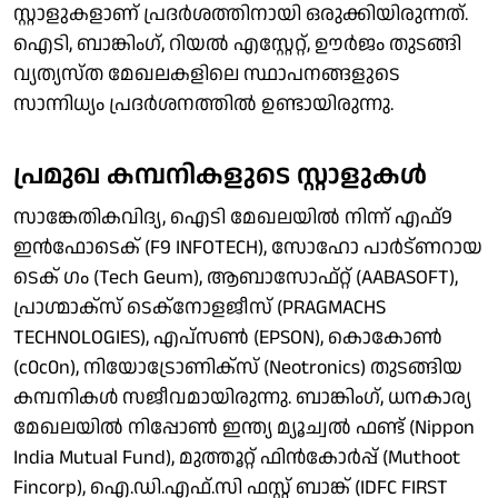
സ്റ്റാളുകളാണ് പ്രദർശത്തിനായി ഒരുക്കിയിരുന്നത്.
ഐടി, ബാങ്കിംഗ്, റിയൽ എസ്റ്റേറ്റ്, ഊർജം തുടങ്ങി
വ്യത്യസ്ത മേഖലകളിലെ സ്ഥാപനങ്ങളുടെ
സാന്നിധ്യം പ്രദര്‍ശനത്തില്‍ ഉണ്ടായിരുന്നു.
പ്രമുഖ കമ്പനികളുടെ സ്റ്റാളുകൾ
സാങ്കേതികവിദ്യ, ഐടി മേഖലയിൽ നിന്ന് എഫ്9
ഇൻഫോടെക് (F9 INFOTECH), സോഹോ പാർട്ണറായ
ടെക് ഗം (Tech Geum), ആബാസോഫ്റ്റ് (AABASOFT),
പ്രാഗ്മാക്‌സ് ടെക്നോളജീസ് (PRAGMACHS
TECHNOLOGIES), എപ്സൺ (EPSON), കൊകോൺ
(c0c0n), നിയോട്രോണിക്സ് (Neotronics) തുടങ്ങിയ
കമ്പനികൾ സജീവമായിരുന്നു. ബാങ്കിംഗ്, ധനകാര്യ
മേഖലയിൽ നിപ്പോൺ ഇന്ത്യ മ്യൂച്വൽ ഫണ്ട് (Nippon
India Mutual Fund), മുത്തൂറ്റ് ഫിൻകോർപ്പ് (Muthoot
Fincorp), ഐ.ഡി.എഫ്.സി ഫസ്റ്റ് ബാങ്ക് (IDFC FIRST