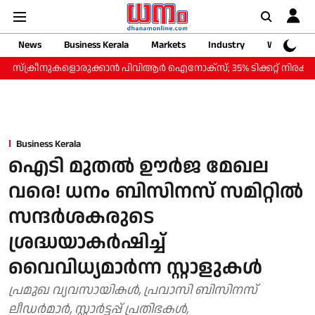
News
Business Kerala
Markets
Industry
Web Storie
്രീനുകളൊരുക്കാന്‍ പിവിആര്‍ ഐനോക്‌സ്; 35% ടിക്കറ്റ് നിരക്ക് കുറവില്‍ 
Business Kerala
ഐടി മുതൽ ഊർജ മേഖല
വരെ! ധനം ബിസിനസ് സമിറ്റിൽ
സന്ദർശകരുടെ
ശ്രദ്ധയാകർഷിച്ച്
വൈവിധ്യമാർന്ന സ്റ്റാളുകൾ
പ്രമുഖ വ്യവസായികൾ, പ്രവാസി ബിസിനസ്
ലീഡർമാർ, സ്റ്റാർട്ടപ്പ് പ്രതിഭകൾ,