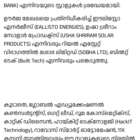
BANK) എന്നിവയുടെ സ്റ്റാളുകൾ ശ്രദ്ധേയമായി.
ഊർജ മേഖലയെ പ്രതിനിധീകരിച്ച് ഈലിസ്റ്റോ
എനർജീസ് (EALLISTO ENERGIES), ഉഷാ ശ്രീറാം
സോളാർ പ്രോഡക്ട്സ് (USHA SHRIRAM SOLAR
PRODUCTS) എന്നിവരും റിയൽ എസ്റ്റേറ്റ്
വിഭാഗത്തിൽ ശോഭ ലിമിറ്റഡ് (SOBHA LTD), ബിൽറ്റ്
ടെക് (Built Tech) എന്നിവരും പങ്കെടുത്തു.
കൂടാതെ, ഗ്ലോബൽ എഡ്യൂക്കേഷണൽ
കൺസൾട്ടന്റ്സ്, ഗെറ്റ് ലീഡ്, റൂമ കോസ്മെറ്റിക്സ്,
കാറ്റിക് ഡിസൈൻ, ഹായ്കിറ്റ് ടെക്നോളജി (HackIT
Technology), റാവോസ് സ്മാർട്ട് ഓട്ടോമേഷൻ, 11X
കമ്പനി തുടങ്ങിയവരും ഈ സ്റ്റാളുകളുടെ നിരയിൽ