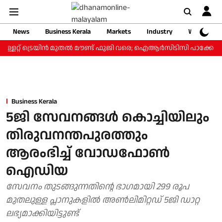
News
Business Kerala
Markets
Industry
Web Storie
്ളറ്റ് ട്രെയിന്‍ മുതല്‍ മൗണ്ട് ഫുജി വരെ; ഐആര്‍സിടിസി പാക്കേജ് ₹3
Business Kerala
5ജി സേവനങ്ങള്‍ കൊച്ചിയിലും
തിരുവനന്തപുരത്തും
ആരംഭിച്ച് വോഡഫോണ്‍
ഐഡിയ
സേവനം തുടങ്ങുന്നതിന്റെ ഭാഗമായി 299 രൂപ
മുതലുള്ള പ്ലാനുകളില്‍ അണ്‍ലിമിറ്റഡ് 5ജി ഡാറ്റ
ലഭ്യമാക്കിയിട്ടുണ്ട്