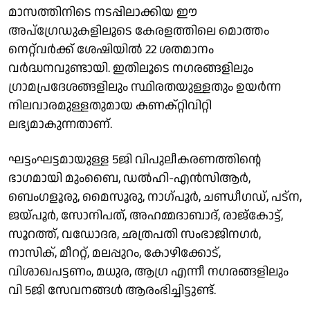
മാസത്തിനിടെ നടപ്പിലാക്കിയ ഈ
അപ്ഗ്രേഡുകളിലൂടെ കേരളത്തിലെ മൊത്തം
നെറ്റ്‌വർക്ക് ശേഷിയില്‍ 22 ശതമാനം
വര്‍ദ്ധനവുണ്ടായി. ഇതിലൂടെ നഗരങ്ങളിലും
ഗ്രാമപ്രദേശങ്ങളിലും സ്ഥിരതയുള്ളതും ഉയര്‍ന്ന
നിലവാരമുള്ളതുമായ കണക്റ്റിവിറ്റി
ലഭ്യമാകുന്നതാണ്.
ഘട്ടംഘട്ടമായുള്ള 5ജി വിപുലീകരണത്തിന്റെ
ഭാഗമായി മുംബൈ, ഡല്‍ഹി-എന്‍സിആര്‍,
ബെംഗളൂരു, മൈസൂരു, നാഗ്പൂര്‍, ചണ്ഡീഗഡ്, പട്ന,
ജയ്പൂര്‍, സോനിപത്, അഹമ്മദാബാദ്, രാജ്കോട്ട്,
സൂറത്ത്, വഡോദര, ഛത്രപതി സംഭാജിനഗര്‍,
നാസിക്, മീററ്റ്, മലപ്പുറം, കോഴിക്കോട്,
വിശാഖപട്ടണം, മധുര, ആഗ്ര എന്നീ നഗരങ്ങളിലും
വി 5ജി സേവനങ്ങള്‍ ആരംഭിച്ചിട്ടുണ്ട്.