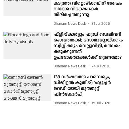
കടുത്ത വിറ്റൊഴിക്കലിന് ശേഷം
വിദേശ നിക്ഷേപകർ
തിരിച്ചെത്തുന്നു
Dhanam News Desk
31 Jul 2026
ഫ്‌ളിപ്പ്കാര്‍ട്ടും ഫുഡ് ഡെലിവറി
രംഗത്തേക്ക്; സോമാറ്റോയ്ക്കും
സ്വിഗ്ഗിക്കും വെല്ലുവിളി, മത്സരം
കടുക്കുന്നത്
ഉപഭോക്താക്കള്‍ക്ക് ഗുണമോ?
Dhanam News Desk
24 Jul 2026
139 വർഷത്തെ പാരമ്പര്യം,
ഡിജിറ്റൽ കുതിപ്പ്; 'ഫ്യൂച്ചർ
റെഡി'യായി മുത്തൂറ്റ്
ഫിൻകോർപ്
Dhanam News Desk
19 Jul 2026