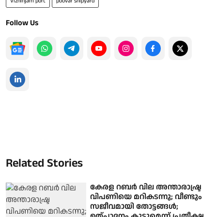
Vizhinjam port
poovar shipyard
Follow Us
Related Stories
കേരള റബര്‍ വില അന്താരാഷ്ട്ര
വിപണിയെ മറികടന്നു; വീണ്ടും
സജീവമായി തോട്ടങ്ങള്‍;
ഉത്പാദനം കൂടുമെന്ന് പ്രതീക്ഷ