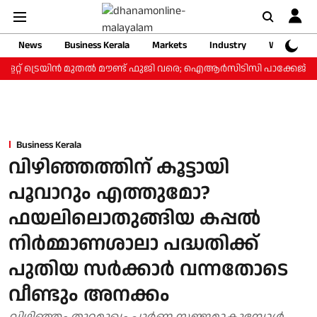
News
Business Kerala
Markets
Industry
Web Storie
റ്റ് ട്രെയിന്‍ മുതല്‍ മൗണ്ട് ഫുജി വരെ; ഐആര്‍സിടിസി പാക്കേജ് ₹3.4
Business Kerala
വിഴിഞ്ഞത്തിന് കൂട്ടായി
പൂവാറും എത്തുമോ?
ഫയലിലൊതുങ്ങിയ കപ്പല്‍
നിര്‍മ്മാണശാലാ പദ്ധതിക്ക്
പുതിയ സര്‍ക്കാര്‍ വന്നതോടെ
വീണ്ടും അനക്കം