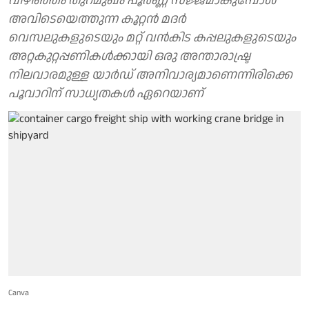
വിഴിഞ്ഞം തുറമുഖം പൂര്‍ണ്ണ സജ്ജമാകുമ്പോള്‍
അവിടെയെത്തുന്ന കൂറ്റന്‍ മദര്‍
വെസലുകളുടെയും മറ്റ് വന്‍കിട കപ്പലുകളുടെയും
അറ്റകുറ്റപ്പണികള്‍ക്കായി ഒരു അന്താരാഷ്ട്ര
നിലവാരമുള്ള യാര്‍ഡ് അനിവാര്യമാണെന്നിരിക്കെ
പൂവാറിന് സാധ്യതകള്‍ ഏറെയാണ്
Canva