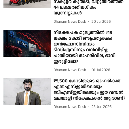
സ്‌കൂട്ടര്‍ കുതിപ്പ്; വിറ്റുതീര്‍ത്തത്
44 ലക്ഷത്തിലധികം
യൂണിറ്റുകള്‍
Dhanam News Desk
20 Jul 2026
നിക്ഷേപക മൂല്യത്തില്‍ ₹19
ലക്ഷം കോടി അപ്രത്യക്ഷം!
ഇന്‍ഫോസിസിനും
ടിസിഎസിനും വന്‍വീഴ്ച്ച;
പാതിയായി ഓഹരിവില, ഭാവി
ഇരുട്ടിലോ?
Dhanam News Desk
01 Jul 2026
₹5,500 കോടിയുടെ ഓഹരികൾ!
എൻഎസ്ഇയിലെയും
ബിഎസ്ഇയിലെയും ഈ വമ്പൻ
മലയാളി നിക്ഷേപകൻ ആരാണ്?
Dhanam News Desk
23 Jun 2026