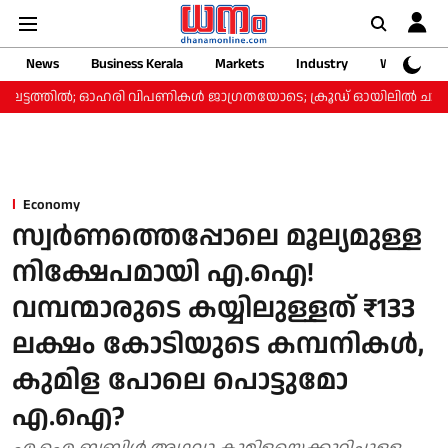
News
Business Kerala
Markets
Industry
Web Storie
ത്തിൽ; ഓഹരി വിപണികൾ ജാഗ്രതയോടെ; ക്രൂഡ് ഓയിലിൽ ചാഞ്ചാട്ടം;
Economy
സ്വര്‍ണത്തെപ്പോലെ മൂല്യമുള്ള
നിക്ഷേപമായി എ.ഐ!
വമ്പന്മാരുടെ കയ്യിലുള്ളത് ₹133
ലക്ഷം കോടിയുടെ കമ്പനികള്‍,
കുമിള പോലെ പൊട്ടുമോ
എ.ഐ?