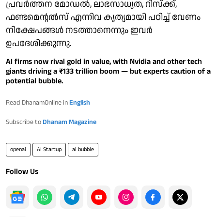
പ്രവര്‍ത്തന മോഡല്‍, ലാഭസാധ്യത, റിസ്‌ക്ക്,
ഫണ്ടമെന്റല്‍സ് എന്നിവ കൃത്യമായി പഠിച്ച് വേണം
നിക്ഷേപങ്ങള്‍ നടത്താനെന്നും ഇവര്‍
ഉപദേശിക്കുന്നു.
AI firms now rival gold in value, with Nvidia and other tech
giants driving a ₹133 trillion boom — but experts caution of a
potential bubble.
Read DhanamOnline in
English
Subscribe to
Dhanam Magazine
openai
AI Startup
ai bubble
Follow Us