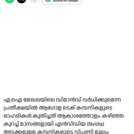
എ.ഐ മേഖലയിലെ ഡിമാന്‍ഡ് വര്‍ധിക്കുമെന്ന
പ്രതീക്ഷയില്‍ ആഗോള ടെക് കമ്പനികളുടെ
ഓഹരികള്‍ കുതിച്ചത് ആകാശത്തോളം. കഴിഞ്ഞ
കുറച്ച് മാസങ്ങളായി എന്‍വിഡിയ (Nvidia)
അടക്കമുള്ള കമ്പനികളുടെ വിപണി മൂല്യം