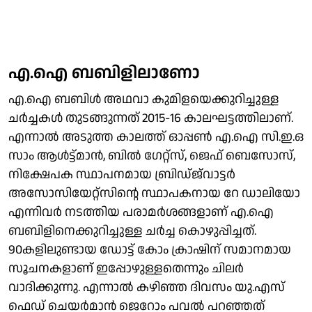
എ.ഐ ബബിളിലാണോ
എ.ഐ ബബിള്‍ അഥവാ കുമിളയെക്കുറിച്ചുള്ള
ചര്‍ച്ചകള്‍ തുടങ്ങുന്നത് 2015-16 കാലഘട്ടത്തിലാണ്.
എന്നാല്‍ അടുത്ത കാലത്ത് ഓപ്പണ്‍ എ.ഐ സി.ഇ.ഒ
സാം ആള്‍ട്ട്മാന്‍, ബില്‍ ഗേറ്റ്‌സ്, ജെഫ് ബെസോസ്,
നിക്ഷേപക സ്ഥാപനമായ ബ്രിഡ്ജ്‌വാട്ടര്‍
അസോസിയേറ്റ്‌സിന്റെ സ്ഥാപകനായ റേ ഡാലിയോ
എന്നിവര്‍ നടത്തിയ പരാമര്‍ശങ്ങളാണ് എ.ഐ
ബബിളിനെക്കുറിച്ചുള്ള ചര്‍ച്ച കൊഴുപ്പിച്ചത്.
90കളിലുണ്ടായ ഡോട്ട് കോം ക്രാഷിന് സമാനമായ
സൂചനകളാണ് ഇപ്പോഴുള്ളതെന്നും ചിലര്‍
വാദിക്കുന്നു. എന്നാല്‍ കഴിഞ്ഞ ദിവസം യു.എസ്
ഫെഡ് ചെയര്‍മാന്‍ ജെറോം പവല്‍ പറഞ്ഞത്