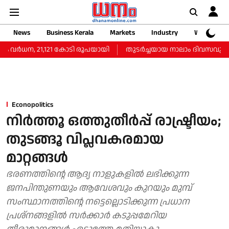
News
Business Kerala
Markets
Industry
Web Storie
‍ധന, 21,121 കോടി രൂപയായി
തുടർച്ചയായ നാലാം ദിവസവും സംസ്ഥാനത
Econopolitics
നിര്‍ത്തൂ ഒത്തുതീര്‍പ്പ് രാഷ്ട്രീയം;
തുടങ്ങൂ വിപ്ലവകരമായ
മാറ്റങ്ങള്‍
ഭരണത്തിന്റെ ആദ്യ നാളുകളില്‍ ലഭിക്കുന്ന
ജനപിന്തുണയും ആവേശവും കുറയും മുമ്പ്
സംസ്ഥാനത്തിന്റെ നട്ടെല്ലൊടിക്കുന്ന പ്രധാന
പ്രശ്‌നങ്ങളില്‍ സര്‍ക്കാര്‍ കടുപ്പമേറിയ