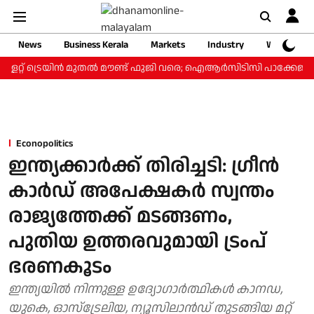
News
Business Kerala
Markets
Industry
Web Storie
റ്റ് ട്രെയിന്‍ മുതല്‍ മൗണ്ട് ഫുജി വരെ; ഐആര്‍സിടിസി പാക്കേജ് ₹3.4
Econopolitics
ഇന്ത്യക്കാര്‍ക്ക് തിരിച്ചടി: ഗ്രീൻ
കാർഡ് അപേക്ഷകർ സ്വന്തം
രാജ്യത്തേക്ക് മടങ്ങണം,
പുതിയ ഉത്തരവുമായി ട്രംപ്
ഭരണകൂടം
ഇന്ത്യയില്‍ നിന്നുള്ള ഉദ്യോഗാര്‍ത്ഥികള്‍ കാനഡ,
യുകെ, ഓസ്‌ട്രേലിയ, ന്യൂസിലാൻഡ് തുടങ്ങിയ മറ്റ്