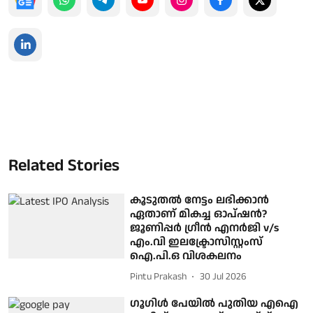
Related Stories
കൂടുതൽ നേട്ടം ലഭിക്കാൻ
ഏതാണ് മികച്ച ഓപ്ഷൻ?
ജൂണിപ്പർ ​ഗ്രീൻ എനർജി v/s
എം.വി ഇലക്ട്രോസിസ്റ്റംസ്
ഐ.പി.ഒ വിശകലനം
Pintu Prakash
30 Jul 2026
ഗൂഗിൾ പേയിൽ പുതിയ എഐ