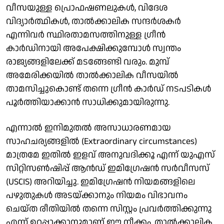
വീസയുള്ള പ്രൊഫഷണലുകൾ, വിദേശ
വിദ്യാർത്ഥികൾ, താൽക്കാലിക സന്ദർശകർ
എന്നിവർ സ്ഥിരതാമസത്തിനുള്ള ഗ്രീൻ
കാർഡിനായി അപേക്ഷിക്കുമ്പോൾ സ്വന്തം
രാജ്യങ്ങളിലേക്ക് മടങ്ങേണ്ടി വരും. മുമ്പ്
അമേരിക്കയിൽ താൽക്കാലിക വീസയിൽ
താമസിച്ചുകൊണ്ട് തന്നെ ഗ്രീൻ കാർഡ് നടപടികൾ
പൂർത്തിയാക്കാൻ സാധിക്കുമായിരുന്നു.
എന്നാൽ ഇനിമുതൽ അസാധാരണമായ
സാഹചര്യങ്ങളിൽ (Extraordinary circumstances)
മാത്രമേ ഇതിൽ ഇളവ് അനുവദിക്കൂ എന്ന് യുഎസ്
സിറ്റിസൺഷിപ്പ് ആൻഡ് ഇമിഗ്രേഷൻ സർവീസസ്
(USCIS) അറിയിച്ചു. ഇമിഗ്രേഷൻ നിയമങ്ങളിലെ
പഴുതുകൾ അടയ്ക്കാനും നിയമം വിഭാവനം
ചെയ്ത രീതിയിൽ തന്നെ സിസ്റ്റം പ്രവർത്തിക്കുന്നു
എന്ന് ഉറപ്പാക്കാനുമാണ് ഈ നീക്കം. താൽക്കാലിക