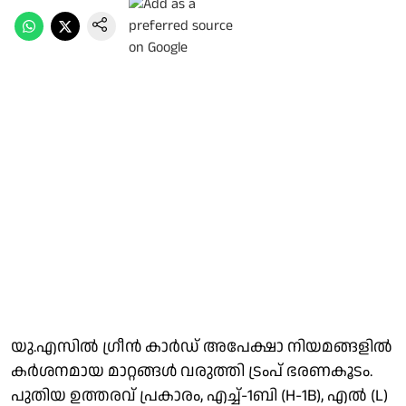
യു.എസില്‍ ഗ്രീൻ കാർഡ് അപേക്ഷാ നിയമങ്ങളിൽ
കർശനമായ മാറ്റങ്ങൾ വരുത്തി ട്രംപ് ഭരണകൂടം.
പുതിയ ഉത്തരവ് പ്രകാരം, എച്ച്-1ബി (H-1B), എൽ (L)