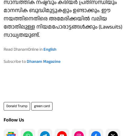
സാമ്പത്തിക നഷ്ടവും കരിയർ പ്രതിസന്ധിയും
മാനസിക ബുദ്ധിമുട്ടുകളും ഉണ്ടാക്കും. ഈ
നയത്തിനെതിരെ അമേരിക്കയിൽ വലിയ
തോതിലുള്ള നിയമപോരാട്ടങ്ങൾക്കും (Lawsuits)
സാധ്യതയുണ്ട്.
Read DhanamOnline in
English
Subscribe to
Dhanam Magazine
Donald Trump
green card
Follow Us