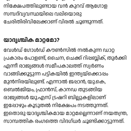
നിക്ഷേപത്തിലുണ്ടായ വൻ കുറവ് ആഗോള
സമ്പദ്‌‍വ്യവസ്ഥയിലെ വലിയൊരു
ചേരിതിരിവിലേക്കാണ് വിരൽ ചൂണ്ടുന്നത്.
യാദൃശ്ചിക മാറ്റമോ?
വേൾഡ് ഗോൾഡ് കൗൺസിൽ നൽകുന്ന ഡാറ്റ
പ്രകാരം പോളണ്ട്, ചൈന, ചെക്ക് റിപ്പബ്ലിക്, തുർക്കി
എന്നീ രാജ്യങ്ങൾ സമീപകാലത്ത് സ്വർണം
വാങ്ങിക്കൂട്ടുന്ന പട്ടികയിൽ ഇന്ത്യയ്‌ക്കൊപ്പം
മുൻനിരയിലുണ്ട്. എന്നാൽ ജപ്പാൻ, യു.കെ,
ബെൽജിയം, ഫ്രാൻസ്, കാനഡ തുടങ്ങിയ
രാജ്യങ്ങൾ യു.എസ് ട്രഷറി ബില്ലുകളിലാണ്
ഇപ്പോഴും കൂടുതൽ നിക്ഷേപം നടത്തുന്നത്.
ഇതൊരു യാദൃശ്ചികമായ മാറ്റമല്ലെന്നാണ് നയതന്ത്ര,
സാമ്പത്തിക രം​ഗത്തെ വിദ​ഗ്ധർ ചൂണ്ടിക്കാട്ടുന്നത്.