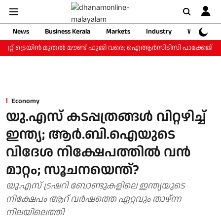
News
Business Kerala
Markets
Industry
Web Storie
്റ് ട്രെയിന്‍ മുതല്‍ മൗണ്ട് ഫുജി വരെ; ഐആര്‍സിടിസി പാക്കേജ് ₹3.46
Economy
യു.എസ് കടപ്പത്രങ്ങൾ വിറ്റഴിച്ച്
ഇന്ത്യ; ആർ.ബി.ഐയുടെ
വിദേശ നിക്ഷേപത്തിൽ വൻ
മാറ്റം; സൂചനയെന്ത്?
യു.എസ് ട്രഷറി ബോണ്ടുകളിലെ ഇന്ത്യയുടെ
നിക്ഷേപം ആറ് വർഷത്തെ ഏറ്റവും താഴ്ന്ന
നിലയിലെത്തി