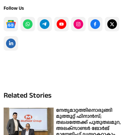
Follow Us
Related Stories
നേതൃമാറ്റത്തിനൊരുങ്ങി
മുത്തൂറ്റ് ഫിനാന്‍സ്;
തലപ്പത്തേക്ക് പുതുതലമുറ,
അലക്‌സാണ്ടര്‍ ജോര്‍ജ്
മാനേജിംഗ് ഡയറക്ടറാകും