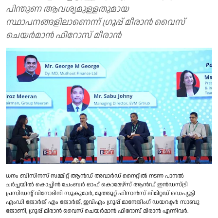
പിന്തുണ ആവശ്യമുള്ളതുമായ
സ്ഥാപനങ്ങളിലാണെന്ന് ഗ്രൂപ്പ് മീരാന്‍ വൈസ്
ചെയര്‍മാന്‍ ഫിറോസ് മീരാന്‍
ധനം ബിസിനസ് സമ്മിറ്റ് ആന്‍ഡ് അവാര്‍ഡ് നൈറ്റില്‍ നടന്ന പാനല്‍
ചര്‍ച്ചയില്‍ കൊച്ചിന്‍ ചേംബര്‍ ഓഫ് കൊമേഴ്‌സ് ആന്‍ഡ് ഇന്‍ഡസ്ട്രി
പ്രസിഡന്റ് വിനോദിനി സുകുമാര്‍, മുത്തൂറ്റ് ഫിനാന്‍സ് ലിമിറ്റഡ് ഡെപ്യൂട്ടി
എംഡി ജോര്‍ജ് എം ജോര്‍ജ്, ഇവിഎം ഗ്രൂപ്പ് മാനേജിംഗ് ഡയറക്ടര്‍ സാബു
ജോണി, ഗ്രൂപ്പ് മീരാന്‍ വൈസ് ചെയര്‍മാന്‍ ഫിറോസ് മീരാന്‍ എന്നിവര്‍.