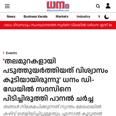
News
Business Kerala
Markets
Industry
Web Storie
ാം ദിവസവും സംസ്ഥാനത്തെ സ്വർണ വിലയിൽ വർധന: ഇന്ന് ഒരു ​ഗ്രാമിന് 
Events
'തലമുറകളായി
പടുത്തുയര്‍ത്തിയത് വിശ്വാസം
കൂടിയായിരുന്നു' ധനം ഡി-
ഡേയിൽ സദസിനെ
പിടിച്ചിരുത്തി പാനല്‍ ചര്‍ച്ച
തങ്ങള്‍ നിക്ഷേപിക്കുന്നത് സ്വന്തം മേഖലയില്‍
കഴിവ് തെളിയിച്ചിട്ടുള്ളതും, എന്നാല്‍ കൂടുതല്‍