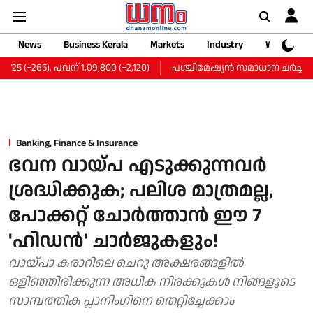
News
Business Kerala
Markets
Industry
Web Storie
 (+265), പവന് 1,09,800 (+2,120)
പശ്ചിമേഷ്യൻ സമാധാന ചർച്ച നിർ
Banking, Finance & Insurance
ഭവന വായ്പ എടുക്കുന്നവര്‍
ശ്രദ്ധിക്കുക; പലിശ മാത്രമല്ല,
പോക്കറ്റ് ചോര്‍ത്താന്‍ ഈ 7
'ഹിഡന്‍' ചാര്‍ജുകളും!
വായ്പാ കരാറിലെ ചെറു അക്ഷരങ്ങളില്‍
ഒളിഞ്ഞിരിക്കുന്ന അധിക നിരക്കുകള്‍ നിങ്ങളുടെ
സാമ്പത്തിക പ്ലാനിംഗിനെ തെറ്റിച്ചേക്കാം