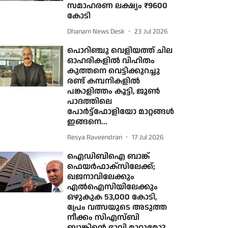
സമാഹരണ ലക്ഷ്യം ₹9600
കോടി
Dhanam News Desk
23 Jul 2026
പൊറിഞ്ചു വെളിയത്ത് ചില
ഓഹരികളില്‍ വിഹിതം
കുത്തനെ വെട്ടിക്കുറച്ചു
രണ്ട് കമ്പനികളില്‍
പങ്കാളിത്തം കൂട്ടി, ജൂണ്‍
പാദത്തിലെ
പോര്‍ട്ട്‌ഫോളിയോ മാറ്റങ്ങള്‍
ഇങ്ങനെ...
Resya Raveendran
17 Jul 2026
ഐഡിബിഐ ബാങ്ക്
ഫെയര്‍ഫാക്‌സിലേക്ക്‌;
ഖജനാവിലേക്കും
എല്‍ഐസിയിലേക്കും
ഒഴുകുക 53,000 കോടി,
പ്രേം വത്സയുടെ അടുത്ത
നീക്കം സിഎസ്ബി
ബാങ്കിന്റെ ഭാവി മാറ്റുമോ?