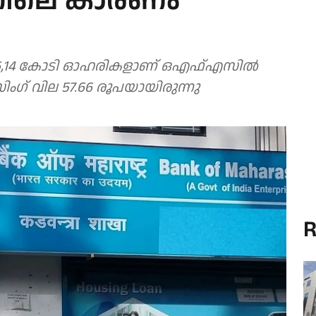
ന്നിലെ കാരണം
 46,14 കോടി ഓഹരികളാണ് ഒഎഫ്എസില്‍
ോസിംഗ് വില 57.66 രൂപയായിരുന്നു
R