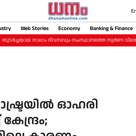
En
ustry
Web Stories
Economy
Banking & Finance
തുടർച്ചയായ നാലാം ദിവസവും സംസ്ഥാനത്തെ സ്വർണ വിലയിൽ വർധന
ഷ്ട്രയില്‍ ഓഹരി
 കേന്ദ്രം;