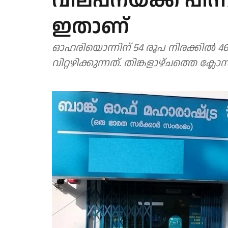
വില്പനയ്ക്ക് പി
ഇതാണ്
ഓഹരിയൊന്നിന് 54 രൂപ നിരക്കില്‍
വിറ്റഴിക്കുന്നത്. തിങ്കളാഴ്ചത്തെ ക്ല