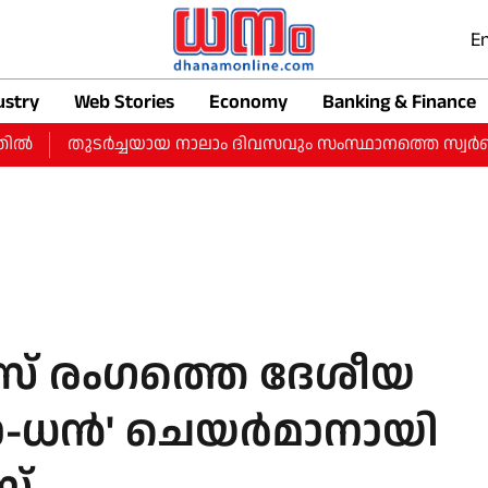
En
ustry
Web Stories
Economy
Banking & Finance
്‍
തുടർച്ചയായ നാലാം ദിവസവും സംസ്ഥാനത്തെ സ്വർണ വിലയി
സ് രംഗത്തെ ദേശീയ
-ധന്‍' ചെയര്‍മാനായി