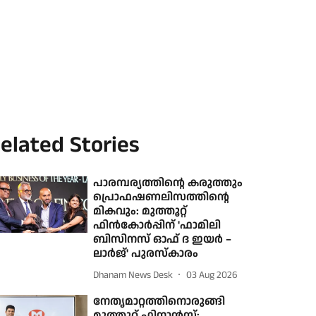
elated Stories
പാരമ്പര്യത്തിന്റെ കരുത്തും
പ്രൊഫഷണലിസത്തിന്റെ
മികവും: മുത്തൂറ്റ്
ഫിൻകോർപ്പിന് 'ഫാമിലി
ബിസിനസ് ഓഫ് ദ ഇയർ –
ലാർജ്' പുരസ്കാരം
Dhanam News Desk
03 Aug 2026
നേതൃമാറ്റത്തിനൊരുങ്ങി
മുത്തൂറ്റ് ഫിനാന്‍സ്;