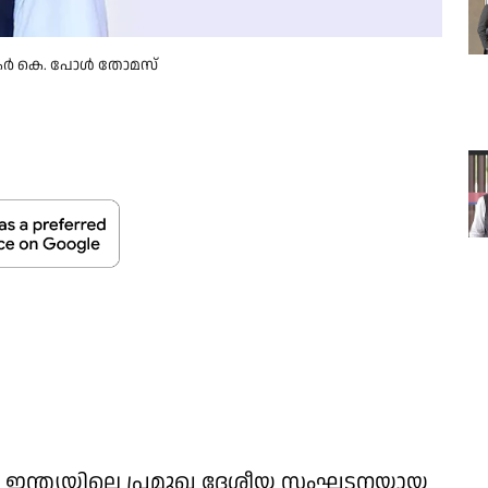
ടര്‍ കെ. പോള്‍ തോമസ്‌
െ ഇന്ത്യയിലെ പ്രമുഖ ദേശീയ സംഘടനയായ