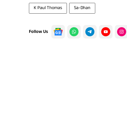
K Paul Thomas
Sa-Dhan
Follow Us