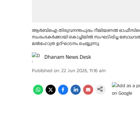
ആര്‍ബിഐ തിരുവനന്തപുരം റീജിയണല്‍ ഓഫീസിന്റെ ആ
സംരംഭകര്‍ക്കായി കൊച്ചിയില്‍ സംഘടിപ്പിച്ച ബോധവത
മല്‍ഹോത്ര ഉദ്ഘാടനം ചെയ്യുന്നു.
Dhanam News Desk
Published on
:
22 Jun 2026, 11:16 am