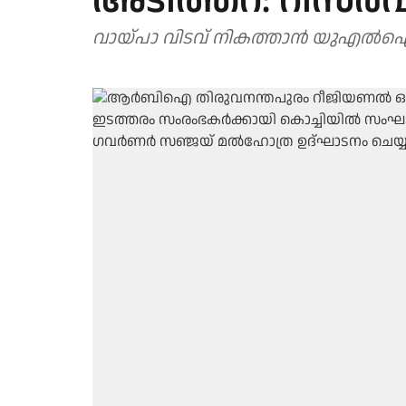
അടിത്തറ: റിസര്‍വ്
വായ്പാ വിടവ് നികത്താന്‍ യുഎ