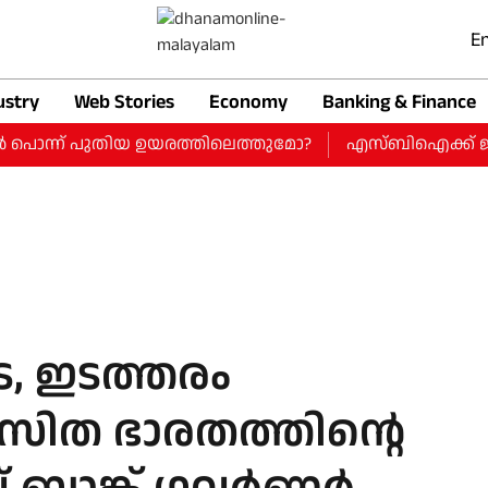
En
ustry
Web Stories
Economy
Banking & Finance
‍ പൊന്ന് പുതിയ ഉയരത്തിലെത്തുമോ?
എസ്ബിഐക്ക് ജൂണ്‍ പാദ
ട, ഇടത്തരം
കസിത ഭാരതത്തിന്റെ