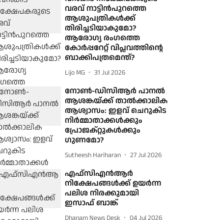
വരവ് നാട്ടിന്‍പുറത്തെ
ആശുപത്രികള്‍ക്ക്
തിരിച്ചടിയാകുമോ?
ആരോഗ്യ രംഗത്തെ
കോര്‍പ്പറേറ്റ് വിപ്ലവത്തിന്റെ
ബാക്കിപത്രമെന്ത്?
Lijo MG
31 Jul 2026
നോൺ-ഡിസിആർ പാനൽ
ആശങ്കയ്ക്ക് താൽക്കാലിക
ആശ്വാസം: ഇളവ് ചെറുകിട
നിർമ്മാതാക്കൾക്കും
പ്രോജക്റ്റുകൾക്കും
ഗുണമോ?
Sutheesh Hariharan
27 Jul 2026
എഫ്‌സിഎൻആർ
നിക്ഷേപങ്ങൾക്ക് ഉയർന്ന
പലിശ നിരക്കുമായി
ഇസാഫ് ബാങ്ക്
Dhanam News Desk
04 Jul 2026