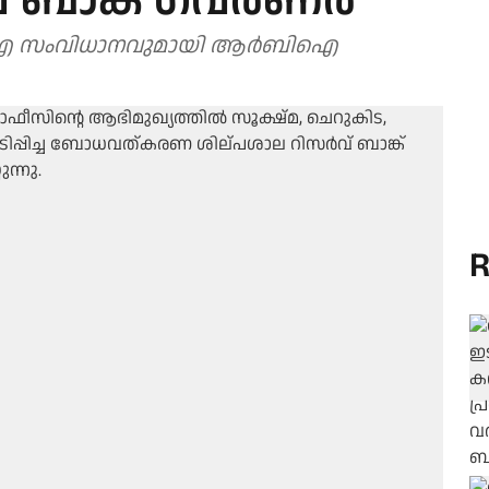
 ബാങ്ക് ഗവര്‍ണര്‍
ല്‍ഐ സംവിധാനവുമായി ആര്‍ബിഐ
R