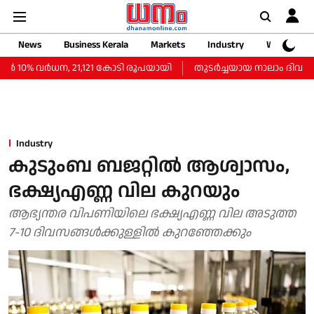
News
Business Kerala
Markets
Industry
Web Storie
10% വര്‍ധന, 21,121 കോടി രൂപയായി
തുടർച്ചയായ നാലാം ദിവസവും സ
Industry
കുടുംബ ബജറ്റില്‍ ആശ്വാസം,
ഭക്ഷ്യഎണ്ണ വില കുറയും
ആഭ്യന്തര വിപണിയിലെ ഭക്ഷ്യഎണ്ണ വില അടുത്ത
7-10 ദിവസങ്ങള്‍ക്കുള്ളില്‍ കുറഞ്ഞേക്കും