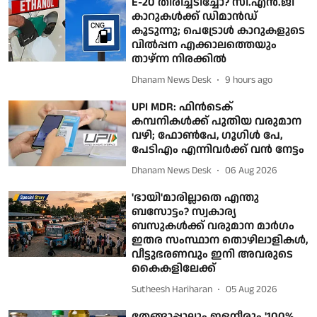
E-20 തിരിച്ചടിച്ചോ? സി.എൻ.ജി
കാറുകൾക്ക് ഡിമാൻഡ്
കൂടുന്നു; പെട്രോൾ കാറുകളുടെ
വിൽപ്പന എക്കാലത്തെയും
താഴ്ന്ന നിരക്കിൽ
Dhanam News Desk
9 hours ago
UPI MDR: ഫിൻടെക്
കമ്പനികൾക്ക് പുതിയ വരുമാന
വഴി; ഫോൺപേ, ഗൂഗിൾ പേ,
പേടിഎം എന്നിവർക്ക് വൻ നേട്ടം
Dhanam News Desk
06 Aug 2026
'ഭായി'മാരില്ലാതെ എന്തു
ബസോട്ടം? സ്വകാര്യ
ബസുകള്‍ക്ക് വരുമാന മാര്‍ഗം
ഇതര സംസ്ഥാന തൊഴിലാളികള്‍,
വീട്ടുഭരണവും ഇനി അവരുടെ
കൈകളിലേക്ക്‌
Sutheesh Hariharan
05 Aug 2026
തേങ്ങാപ്പാലും ഇളനീരും '100%