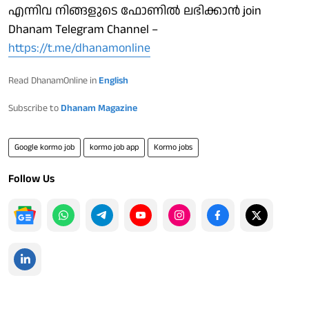
എന്നിവ നിങ്ങളുടെ ഫോണിൽ ലഭിക്കാൻ join
Dhanam Telegram Channel –
https://t.me/dhanamonline
Read DhanamOnline in
English
Subscribe to
Dhanam Magazine
Google kormo job
kormo job app
Kormo jobs
Follow Us