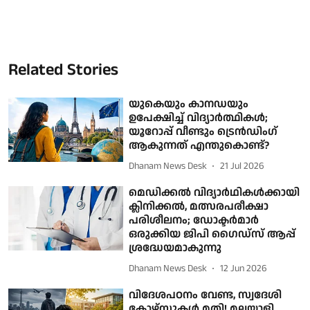
Related Stories
യുകെയും കാനഡയും
ഉപേക്ഷിച്ച് വിദ്യാർത്ഥികൾ;
യൂറോപ്പ് വീണ്ടും ട്രെൻഡിംഗ്
ആകുന്നത് എന്തുകൊണ്ട്?
Dhanam News Desk
21 Jul 2026
മെഡിക്കൽ വിദ്യാർഥികൾക്കായി
ക്ലിനിക്കൽ, മത്സരപരീക്ഷാ
പരിശീലനം; ഡോക്ടർമാർ
ഒരുക്കിയ ജിപി ഗൈഡ്സ് ആപ്പ്
ശ്രദ്ധേയമാകുന്നു
Dhanam News Desk
12 Jun 2026
വിദേശപഠനം വേണ്ട, സ്വദേശി
കോഴ്‌സുകള്‍ മതി! മലയാളി