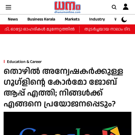
News
Business Kerala
Markets
Industry
Web Storie
ി, ഓട്ടോ ഓഹരികള്‍ മുന്നേറ്റത്തില്‍
തുടർച്ചയായ നാലാം ദിവസവും 
Education & Career
തൊഴില്‍ അന്വേഷകര്‍ക്കുള്ള
ഗൂഗ്‌ളിന്റെ കോര്‍മോ ജോബ്
ആപ്പ് എത്തി; നിങ്ങള്‍ക്ക്
എങ്ങനെ പ്രയോജനപ്പെടും?