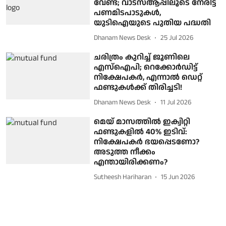
വേണ്ട; വാട്‌സ്ആപ്പിലൂടെ നേരിട്ട്
പണമിടപാടുകള്‍,
യുടിഐയുടെ പുതിയ പദ്ധതി
Dhanam News Desk
25 Jul 2026
ചരിത്രം കുറിച്ച് ജൂണിലെ
എസ്‌ഐപി; റെക്കോർഡിട്ട്
നിക്ഷേപകർ, എന്നാൽ ഡെറ്റ്
ഫണ്ടുകൾക്ക് തിരിച്ചടി!
Dhanam News Desk
11 Jul 2026
മെയ് മാസത്തിൽ ഇക്വിറ്റി
ഫണ്ടുകളിൽ 40% ഇടിവ്:
നിക്ഷേപകർ ഭയപ്പെടണോ?
അടുത്ത നീക്കം
എന്തായിരിക്കണം?
Sutheesh Hariharan
15 Jun 2026