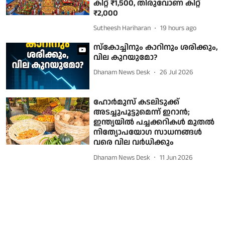
കിറ്റ് ₹1,500, തിരുവോണ കിറ്റ്
₹2,000
Sutheesh Hariharan
19 hours ago
സ്‌കോച്ചിനും കാറിനും ശരിക്കും,
വില കുറയുമോ?
Dhanam News Desk
26 Jul 2026
ഹോർമുസ് കടലിടുക്ക്
അടച്ചുപൂട്ടുമെന്ന് ഇറാന്‍;
ഇന്ത്യയില്‍ പച്ചക്കറികൾ മുതല്‍
നിത്യോപയോഗ സാധനങ്ങൾ
വരെ വില വര്‍ധിക്കും
Dhanam News Desk
11 Jun 2026