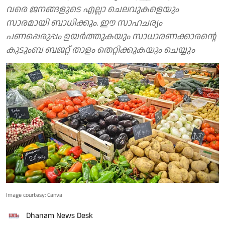
വരെ ജനങ്ങളുടെ എല്ലാ ചെലവുകളെയും
സാരമായി ബാധിക്കും. ഈ സാഹചര്യം
പണപ്പെരുപ്പം ഉയര്‍ത്തുകയും സാധാരണക്കാരന്റെ
കുടുംബ ബജറ്റ് താളം തെറ്റിക്കുകയും ചെയ്യും
Image courtesy: Canva
Dhanam News Desk