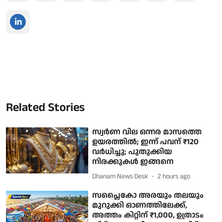
Related Stories
സ്വർണ വില ഒന്നര മാസത്തെ
ഉയരത്തിൽ; ഇന്ന് പവന് ₹120
വർധിച്ചു; പുതുക്കിയ
നിരക്കുകൾ ഇങ്ങനെ
Dhanam News Desk
2 hours ago
സപ്ലൈകോ അരയും തലയും
മുറുക്കി ഓണത്തിലേക്ക്,
അത്തം കിറ്റിന് ₹1,000, ഉത്രാടം