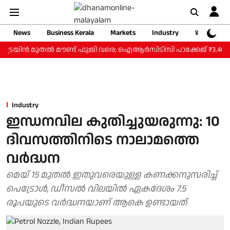
News
Business Kerala
Markets
Industry
Web Storie
് ട്രെയിന്‍ മുതല്‍ മൗണ്ട് ഫുജി വരെ; ഐആര്‍സിടിസി പാക്കേജ് ₹3.46 ലക
Industry
ഇന്ധനവില കുതിച്ചുയരുന്നു: 10
ദിവസത്തിനിടെ നാലാമത്തെ
വർദ്ധന
മെയ് 15 മുതൽ ഇതുവരെയുള്ള കണക്കനുസരിച്ച്
പെട്രോൾ, ഡീസൽ വിലയിൽ ഏകദേശം 7.5
രൂപയുടെ വർദ്ധനയാണ് ആകെ ഉണ്ടായത്