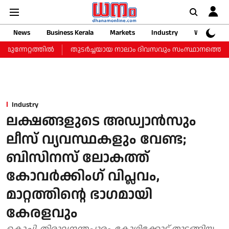
News
Business Kerala
Markets
Industry
Web Storie
േറ്റത്തില്‍
തുടർച്ചയായ നാലാം ദിവസവും സംസ്ഥാനത്തെ സ്വർണ വിലയ
Industry
ലക്ഷങ്ങളുടെ അഡ്വാന്‍സും
ലീസ് വ്യവസ്ഥകളും വേണ്ട;
ബിസിനസ് ലോകത്ത്
കോവര്‍ക്കിംഗ് വിപ്ലവം,
മാറ്റത്തിന്റെ ഭാഗമായി
കേരളവും