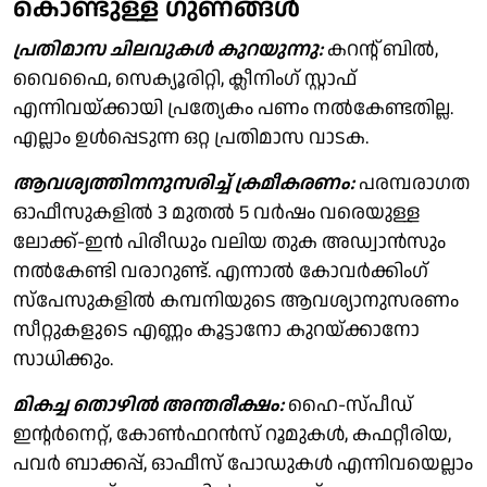
കൊണ്ടുള്ള ഗുണങ്ങള്‍
പ്രതിമാസ ചിലവുകള്‍ കുറയുന്നു:
കറന്റ് ബില്‍,
വൈഫൈ, സെക്യൂരിറ്റി, ക്ലീനിംഗ് സ്റ്റാഫ്
എന്നിവയ്ക്കായി പ്രത്യേകം പണം നല്‍കേണ്ടതില്ല.
എല്ലാം ഉള്‍പ്പെടുന്ന ഒറ്റ പ്രതിമാസ വാടക.
ആവശ്യത്തിനനുസരിച്ച് ക്രമീകരണം:
പരമ്പരാഗത
ഓഫീസുകളില്‍ 3 മുതല്‍ 5 വര്‍ഷം വരെയുള്ള
ലോക്ക്-ഇന്‍ പിരീഡും വലിയ തുക അഡ്വാന്‍സും
നല്‍കേണ്ടി വരാറുണ്ട്. എന്നാല്‍ കോവര്‍ക്കിംഗ്
സ്‌പേസുകളില്‍ കമ്പനിയുടെ ആവശ്യാനുസരണം
സീറ്റുകളുടെ എണ്ണം കൂട്ടാനോ കുറയ്ക്കാനോ
സാധിക്കും.
മികച്ച തൊഴില്‍ അന്തരീക്ഷം:
ഹൈ-സ്പീഡ്
ഇന്റര്‍നെറ്റ്, കോണ്‍ഫറന്‍സ് റൂമുകള്‍, കഫറ്റീരിയ,
പവര്‍ ബാക്കപ്പ്, ഓഫീസ് പോഡുകള്‍ എന്നിവയെല്ലാം