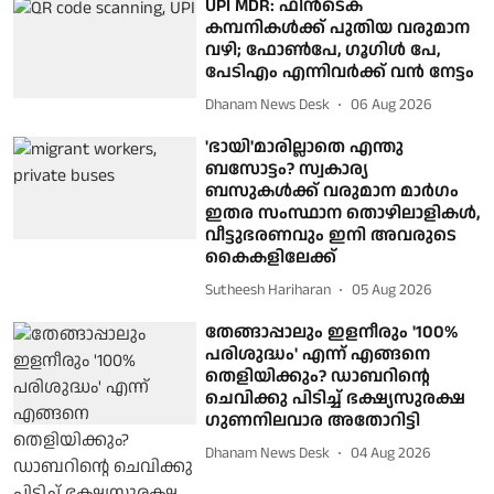
UPI MDR: ഫിൻടെക്
കമ്പനികൾക്ക് പുതിയ വരുമാന
വഴി; ഫോൺപേ, ഗൂഗിൾ പേ,
പേടിഎം എന്നിവർക്ക് വൻ നേട്ടം
Dhanam News Desk
06 Aug 2026
'ഭായി'മാരില്ലാതെ എന്തു
ബസോട്ടം? സ്വകാര്യ
ബസുകള്‍ക്ക് വരുമാന മാര്‍ഗം
ഇതര സംസ്ഥാന തൊഴിലാളികള്‍,
വീട്ടുഭരണവും ഇനി അവരുടെ
കൈകളിലേക്ക്‌
Sutheesh Hariharan
05 Aug 2026
തേങ്ങാപ്പാലും ഇളനീരും '100%
പരിശുദ്ധം' എന്ന് എങ്ങനെ
തെളിയിക്കും? ഡാബറിന്റെ
ചെവിക്കു പിടിച്ച് ഭക്ഷ്യസുരക്ഷ
ഗുണനിലവാര അതോറിട്ടി
Dhanam News Desk
04 Aug 2026