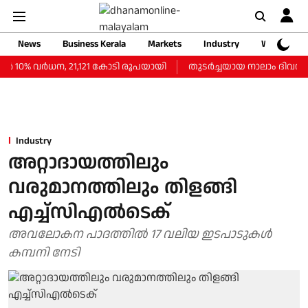
News
Business Kerala
Markets
Industry
Web Storie
10% വര്‍ധന, 21,121 കോടി രൂപയായി
തുടർച്ചയായ നാലാം ദിവസവും സ
Industry
അറ്റാദായത്തിലും
വരുമാനത്തിലും തിളങ്ങി
എച്ച്സിഎല്‍ടെക്
അവലോകന പാദത്തില്‍ 17 വലിയ ഇടപാടുകള്‍
കമ്പനി നേടി