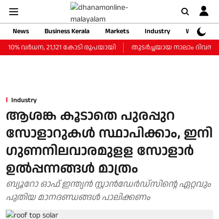
News
Business Kerala
Markets
Industry
Web Storie
10% വര്‍ധന, 21,121 കോടി രൂപയായി
തുടർച്ചയായ നാലാം ദിവസവും സ
Industry
ആശങ്ക കൂടാതെ പുരപ്പുറ
സോളാറുകള്‍ സ്ഥാപിക്കാം, ഇനി
ഗുണനിലവാരമുളള സോളാർ
ഉല്‍പ്പന്നങ്ങള്‍ മാത്രം
ബ്യൂറോ ഓഫ് ഇന്ത്യൻ സ്റ്റാൻഡേർഡ്‌സിൻ്റെ ഏറ്റവും
പുതിയ മാനദണ്ഡങ്ങൾ പാലിക്കണം