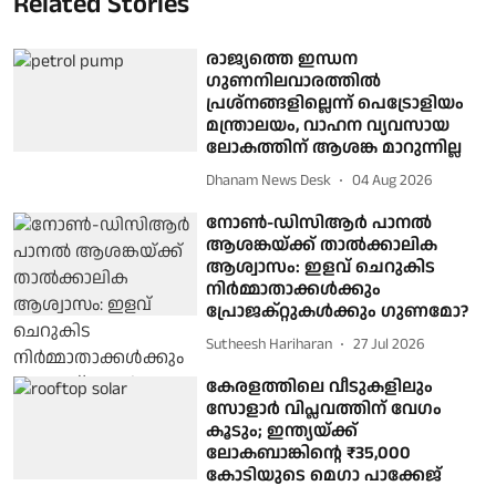
Related Stories
രാജ്യത്തെ ഇന്ധന
ഗുണനിലവാരത്തില്‍
പ്രശ്‌നങ്ങളില്ലെന്ന് പെട്രോളിയം
മന്ത്രാലയം, വാഹന വ്യവസായ
ലോകത്തിന് ആശങ്ക മാറുന്നില്ല
Dhanam News Desk
04 Aug 2026
നോൺ-ഡിസിആർ പാനൽ
ആശങ്കയ്ക്ക് താൽക്കാലിക
ആശ്വാസം: ഇളവ് ചെറുകിട
നിർമ്മാതാക്കൾക്കും
പ്രോജക്റ്റുകൾക്കും ഗുണമോ?
Sutheesh Hariharan
27 Jul 2026
കേരളത്തിലെ വീടുകളിലും
സോളാര്‍ വിപ്ലവത്തിന് വേഗം
കൂടും; ഇന്ത്യയ്ക്ക്
ലോകബാങ്കിന്റെ ₹35,000
കോടിയുടെ മെഗാ പാക്കേജ്