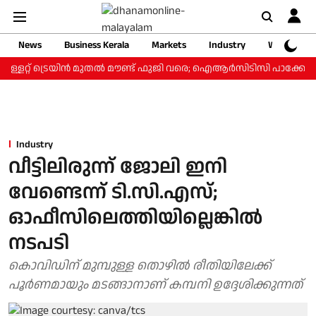
News
Business Kerala
Markets
Industry
Web Storie
ള്ളറ്റ് ട്രെയിന്‍ മുതല്‍ മൗണ്ട് ഫുജി വരെ; ഐആര്‍സിടിസി പാക്കേജ് ₹3
Industry
വീട്ടിലിരുന്ന് ജോലി ഇനി
വേണ്ടെന്ന് ടി.സി.എസ്;
ഓഫീസിലെത്തിയില്ലെങ്കില്‍
നടപടി
കൊവിഡിന് മുമ്പുള്ള തൊഴില്‍ രീതിയിലേക്ക്
പൂര്‍ണമായും മടങ്ങാനാണ് കമ്പനി ഉദ്ദേശിക്കുന്നത്