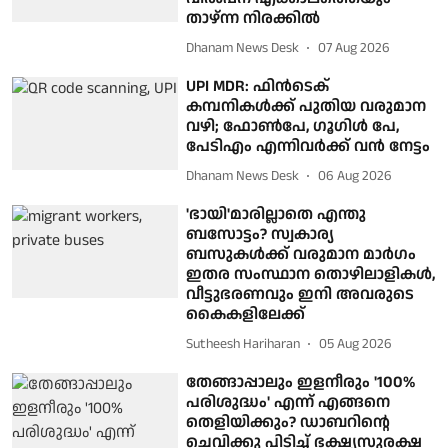
താഴ്ന്ന നിരക്കിൽ
Dhanam News Desk
07 Aug 2026
UPI MDR: ഫിൻടെക്
കമ്പനികൾക്ക് പുതിയ വരുമാന
വഴി; ഫോൺപേ, ഗൂഗിൾ പേ,
പേടിഎം എന്നിവർക്ക് വൻ നേട്ടം
Dhanam News Desk
06 Aug 2026
'ഭായി'മാരില്ലാതെ എന്തു
ബസോട്ടം? സ്വകാര്യ
ബസുകള്‍ക്ക് വരുമാന മാര്‍ഗം
ഇതര സംസ്ഥാന തൊഴിലാളികള്‍,
വീട്ടുഭരണവും ഇനി അവരുടെ
കൈകളിലേക്ക്‌
Sutheesh Hariharan
05 Aug 2026
തേങ്ങാപ്പാലും ഇളനീരും '100%
പരിശുദ്ധം' എന്ന് എങ്ങനെ
തെളിയിക്കും? ഡാബറിന്റെ
ചെവിക്കു പിടിച്ച് ഭക്ഷ്യസുരക്ഷ