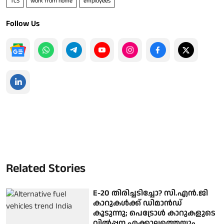
TCS
work from home
employees
Follow Us
Related Stories
E-20 തിരിച്ചടിച്ചോ? സി.എൻ.ജി
കാറുകൾക്ക് ഡിമാൻഡ്
കൂടുന്നു; പെട്രോൾ കാറുകളുടെ
വിൽപ്പന എക്കാലത്തെയും