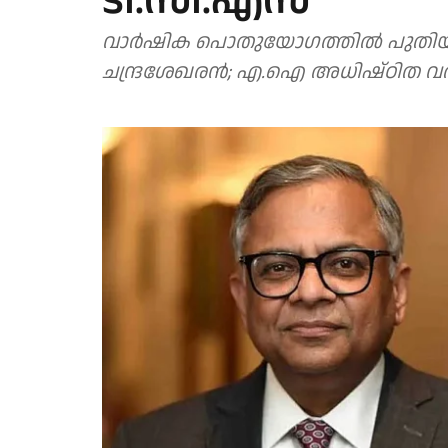
ടി.സി.എസ്
വാര്‍ഷിക പൊതുയോഗത്തില്‍ പുതിയ തന്
ചന്ദ്രശേഖരന്‍; എ.ഐ അധിഷ്ഠിത വരുമാ