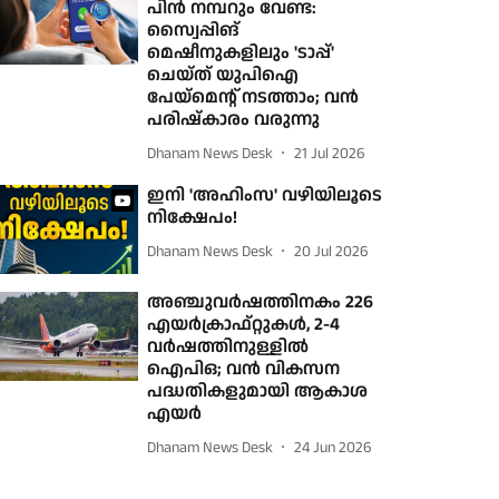
പിന്‍ നമ്പറും വേണ്ട:
സ്വൈപ്പിങ്
മെഷീനുകളിലും 'ടാപ്പ്'
ചെയ്ത് യുപിഐ
പേയ്മെന്റ് നടത്താം; വന്‍
പരിഷ്‌കാരം വരുന്നു
Dhanam News Desk
21 Jul 2026
ഇനി 'അഹിംസ' വഴിയിലൂടെ
നിക്ഷേപം!
Dhanam News Desk
20 Jul 2026
അഞ്ചുവര്‍ഷത്തിനകം 226
എയര്‍ക്രാഫ്റ്റുകള്‍, 2-4
വര്‍ഷത്തിനുള്ളില്‍
ഐപിഒ; വന്‍ വികസന
പദ്ധതികളുമായി ആകാശ
എയര്‍
Dhanam News Desk
24 Jun 2026