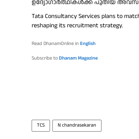
ഉദ്യോഗാര്‍ത്ഥികള്‍ക്ക് പുതിയ അവസരങ
Tata Consultancy Services plans to matc
reshaping its recruitment strategy.
Read DhanamOnline in
English
Subscribe to
Dhanam Magazine
TCS
N chandrasekaran