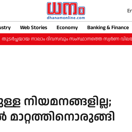
En
ustry
Web Stories
Economy
Banking & Finance
്ചയായ നാലാം ദിവസവും സംസ്ഥാനത്തെ സ്വർണ വിലയിൽ വർധന: ഇന
്ള നിയമനങ്ങളില്ല;
മാറ്റത്തിനൊരുങ്ങി