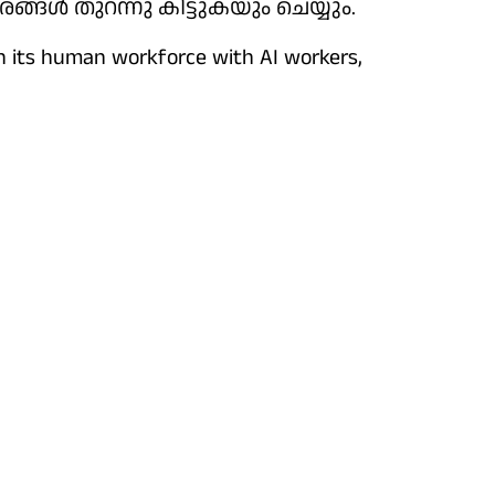
്ങള്‍ തുറന്നു കിട്ടുകയും ചെയ്യും.
h its human workforce with AI workers,