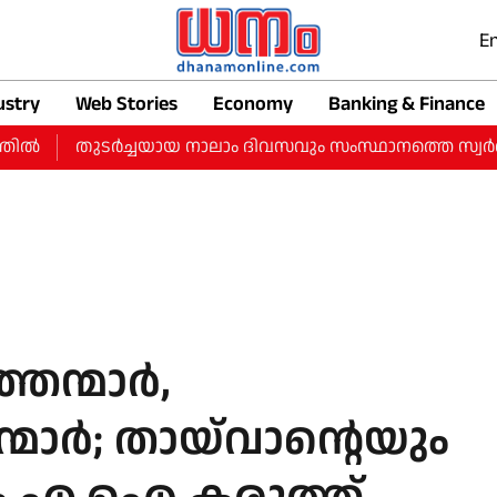
En
ustry
Web Stories
Economy
Banking & Finance
തുടർച്ചയായ നാലാം ദിവസവും സംസ്ഥാനത്തെ സ്വർണ വിലയിൽ വർ
ഞന്മാര്‍,
മാര്‍; തായ്‌വാന്റെയും