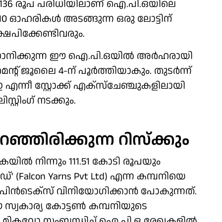
 125–136 രൂപ പരിധിയിലാണ് ഐ.പി.ഒയിലെ
. 110 ഓഹരികൾ അടങ്ങുന്ന ഒരു ലോട്ടിന്
ഷേപിക്കേണ്ടിവരും.
സാനിക്കുന്ന ഈ ഐ.പി.ഒയിൽ അർഹരായി
്റ് ജൂലൈ 4-ന് പൂർത്തിയാകും. തുടർന്ന്
്നീ ​സ്റ്റോക്ക് എക്സ്ചേഞ്ചുകളിലായി
റിം​ഗ് നടക്കും.
ഞ്ഞിരിക്കുന്ന റിസ്ക്കും
യിൽ നിന്നും 111.51 കോടി രൂപയും
' (Falcon Yarns Pvt Ltd) എന്ന കമ്പനിയെ
പിൻടെക്സ് വിനിയോ​ഗിക്കാൻ പോകുന്നത്.
 സ്വകാര്യ കോട്ടൺ കമ്പനിയുടെ
ന മികവോ സംബന്ധിച്ച് ഐ.പി.ഒ രേഖകളിൽ