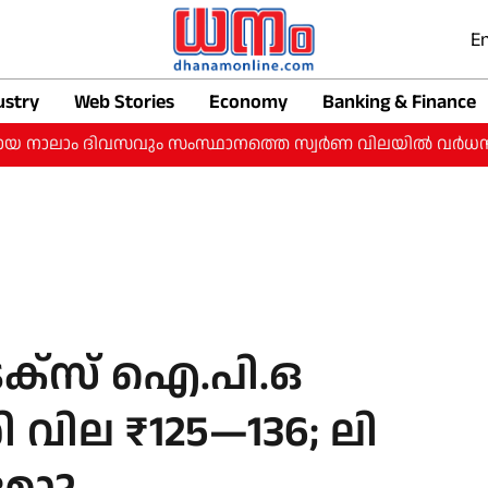
En
ustry
Web Stories
Economy
Banking & Finance
ാം ദിവസവും സംസ്ഥാനത്തെ സ്വർണ വിലയിൽ വർധന: ഇന്ന് ഒരു ​ഗ
ക്സ് ഐ.പി.ഒ
വില ₹125—136; ലി​