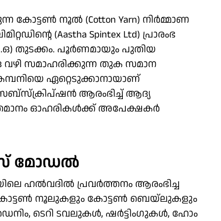
കുന്ന കോട്ടൺ നൂൽ (Cotton Yarn) നിർമ്മാണ
ഡിന്റെ (Aastha Spintex Ltd) പ്രാരംഭ
.ഒ) തുടക്കം. പൂർണമായും പുതിയ
ഒ വഴി സമാഹരിക്കുന്ന തുക സമാന
ു കമ്പനിയെ ഏറ്റെടുക്കാനായാണ്
സബ്സ്ക്രിപ്ഷൻ ആരംഭിച്ച് ആദ്യ
16 ശതമാനം ഓഹരികൾക്ക് അപേക്ഷകർ
നസ് മോഡൽ
ലയിലെ ഹൽവദിൽ പ്രവർത്തനം ആരംഭിച്ച
ോട്ടൺ നൂലുകളും കോട്ടൺ ബെയ്‌ലുകളും
. ഡെനിം, ടെറി ടവലുകൾ, ഷർട്ടിംഗുകൾ, ഹോം