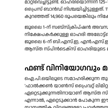
മാറ്റിവെച്ചിട്ടുണ്ട്. ഓഹരിയൊന്നിന്
പ്രൈസ് ബാൻഡ് നിശ്ചയിച്ചിട്ടുള്ളത്
കുറഞ്ഞത് 14,960 രൂപയെങ്കിലും നിക്
ജൂലൈ 1-ന് സബ്സ്ക്രിപ്ഷൻ അവ
നിക്ഷേപകർക്കുള്ള ഓഹരി അലോട്ട്മെന
ജൂലൈ 6-ന് ബി.എസ്.ഇ, എൻ.എസ്.ഇ എന
ആസ്ത സ്പിൻടെക്സ് ഓഹരിയുടെ ലി​സ്റ്
ഫണ്ട് വിനിയോ​ഗവും മറ
ഐ.പി.ഒയിലൂടെ സമാഹരിക്കുന്ന തുക
'ഫാൽക്കൺ യാൺസ് പ്രൈവറ്റ് ലിമിറ്റഡ്
ഏറ്റെടുക്കുന്നതിനായാണ് ആസ്ത സ്
എന്നാൽ, ഏറ്റെടുക്കാൻ പോകുന്ന ഈ
സാമ്പത്തിക വിവരങ്ങളോ പ്രവർത്ത