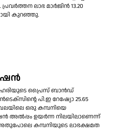
 പ്രവർത്തന ലാഭ മാർജിൻ 13.20
മായി കുറഞ്ഞു.
വേഷൻ
ന ഓഹരിയുടെ പ്രൈസ് ബാൻഡ്
െക്സിന്റെ പി.ഇ റേഷ്യോ 25.65
മേഖലയിലെ ഒരു കമ്പനിയെ
ഷൻ അൽപ്പം ഉയർന്ന നിലയിലാണെന്ന്
ച്ചു. അതുപോലെ കമ്പനിയുടെ ലാഭക്ഷമത