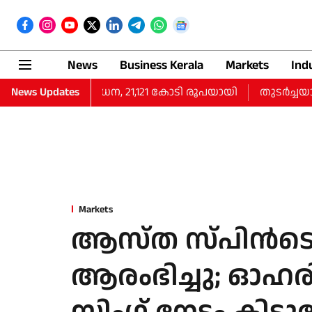
News
Business Kerala
Markets
Ind
ല്‍ 10% വര്‍ധന, 21,121 കോടി രൂപയായി
News Updates
തുടർച്ചയായ നാല
Markets
ആസ്ത സ്പിൻടെ
ആരംഭിച്ചു; ഓഹരി 