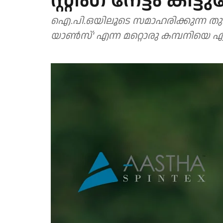
സ്റ്റിം​ഗ് നേട്ടം കിട്
ഐ.പി.ഒയിലൂടെ സമാഹരിക്കുന്ന തുക
യാൺസ്' എന്ന മറ്റൊരു കമ്പനിയെ ഏറ്