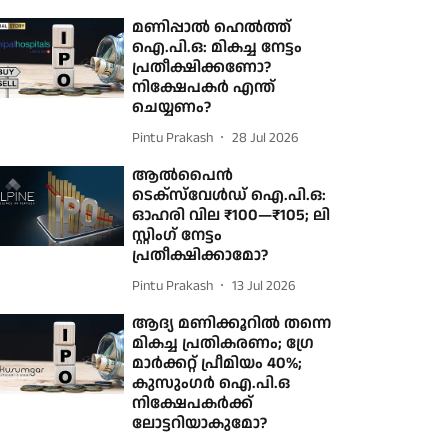
മണിപ്പാൽ ഹെൽത്ത്
ഐ.പി.ഒ: മികച്ച നേട്ടം
പ്രതീക്ഷിക്കണോ?
നിക്ഷേപകർ എന്ത്
ചെയ്യണം?
Pintu Prakash
28 Jul 2026
ആൽപൈൻ
ടെക്സ്‌‍‍വേൾഡ് ഐ.പി.ഒ:
ഓഹരി വില ₹100—₹105; ലി​
സ്റ്റിം​ഗ് നേട്ടം
പ്രതീക്ഷിക്കാമോ?
Pintu Prakash
13 Jul 2026
ആദ്യ മണിക്കൂറിൽ തന്നെ
മികച്ച പ്രതികരണം; ഗ്രേ
മാ‍ർക്കറ്റ് പ്രീമിയം 40%;
കുസുംഗർ ഐ.പി.ഒ
നിക്ഷേപകർക്ക്
ലോട്ടറിയാകുമോ?