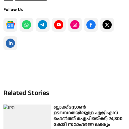
Follow Us
Related Stories
ബ്ലാക്ക്‌സ്റ്റോൺ
ഉടമസ്ഥതയിലുള്ള എജിഎസ്
ഹെൽത്ത് ഐപിഒയ്ക്ക്; ₹4,800
കോടി സമാഹരണ ലക്ഷ്യം