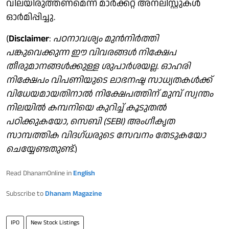
വിലയിരുത്തണമെന്ന് മാർക്കറ്റ് അനലി​സ്റ്റുകൾ
ഓർമിപ്പിച്ചു.
(
Disclaimer
:
പഠനാവശ്യം മുന്‍നിര്‍ത്തി
പങ്കുവെക്കുന്ന ഈ വിവരങ്ങള്‍ നിക്ഷേപ
തീരുമാനങ്ങള്‍ക്കുള്ള ശുപാര്‍ശയല്ല. ഓഹരി
നിക്ഷേപം വിപണിയുടെ ലാഭനഷ്ട സാധ്യതകള്‍ക്ക്
വിധേയമായതിനാല്‍ നിക്ഷേപത്തിന് മുമ്പ് സ്വന്തം
നിലയില്‍ കമ്പനിയെ കുറിച്ച് കൂടുതല്‍
പഠിക്കുകയോ, സെബി (SEBI) അംഗീകൃത
സാമ്പത്തിക വിദഗ്ധരുടെ സേവനം തേടുകയോ
ചെയ്യേണ്ടതുണ്ട്
.)
Read DhanamOnline in
English
Subscribe to
Dhanam Magazine
IPO
New Stock Listings