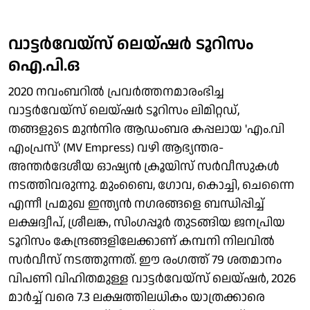
വാട്ടർവേയ്സ് ലെയ്ഷർ ടൂറിസം
ഐ.പി.ഒ
2020 നവംബറിൽ പ്രവർത്തനമാരംഭിച്ച
വാട്ടർവേയ്സ് ലെയ്ഷർ ടൂറിസം ലിമിറ്റഡ്,
തങ്ങളുടെ മുൻനിര ആഡംബര കപ്പലായ 'എം.വി
എംപ്രസ്' (MV Empress) വഴി ആഭ്യന്തര-
അന്തർദേശീയ ഓഷ്യൻ ക്രൂയിസ് സർവീസുകൾ
നടത്തിവരുന്നു. മുംബൈ, ഗോവ, കൊച്ചി, ചെന്നൈ
എന്നീ പ്രമുഖ ഇന്ത്യൻ നഗരങ്ങളെ ബന്ധിപ്പിച്ച്
ലക്ഷദ്വീപ്, ശ്രീലങ്ക, സിംഗപ്പൂർ തുടങ്ങിയ ജനപ്രിയ
ടൂറിസം കേന്ദ്രങ്ങളിലേക്കാണ് കമ്പനി നിലവിൽ
സർവീസ് നടത്തുന്നത്. ഈ രംഗത്ത് 79 ശതമാനം
വിപണി വിഹിതമുള്ള വാട്ടർവേയ്സ് ലെയ്ഷർ, 2026
മാർച്ച് വരെ 7.3 ലക്ഷത്തിലധികം യാത്രക്കാരെ