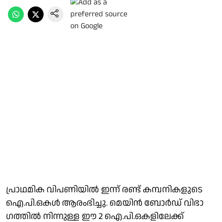
പ്രാഥമിക വിപണിയിൽ ഇന്ന് രണ്ട് കമ്പനികളുടെ
ഐ.പി.ഒകൾ ആരംഭിച്ചു. മെയിൻ ബോർഡ് വിഭാ​
ഗത്തിൽ നിന്നുള്ള ഈ 2 ഐ.പി.ഒകളിലേക്ക്