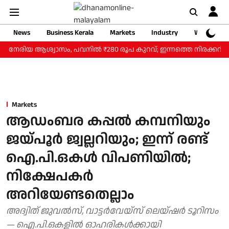
News
Business Kerala
Markets
Industry
Web Storie
‍ നേരിയ ആശ്വാസം, പവനില്‍ ₹280 രൂപ കുറവ്; ഇന്നത്തെ നിരക്കറിയാം
Markets
ആഡംബര കപ്പൽ കമ്പനിയും
ജയ്പൂർ ജ്വല്ലറിയും; ഇന്ന് രണ്ട്
ഐ.പി.ഒകൾ വിപണിയിൽ;
നിക്ഷേപകർ
അറിയേണ്ടതെല്ലാം
അദ്വിത് ജുവൽസ്, വാട്ടർവേയ്സ് ലെയ്ഷർ ടൂറിസം
— ഐ.പി.ഒകളിൽ ഓഹരികൾക്കായി