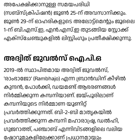
അപേക്ഷിക്കാനുള്ള സമയപരിധി
(സബ്സ്ക്രിപ്ഷൻ) ജൂൺ 25-ന് അവസാനിക്കും.
ജൂൺ 29-ന് ഓഹരികളുടെ അലോട്ട്മെന്റും ജൂലൈ
1-ന് ബി.എസ്.ഇ, എൻ.എസ്.ഇ തുടങ്ങിയ ​സ്റ്റോക്ക്
എക്സ്ചേഞ്ചുകളിൽ ലിസ്റ്റിംഗും പ്രതീക്ഷിക്കുന്നു.
അദ്വിത് ജുവൽസ് ഐ.പി.ഒ
2019-ൽ സ്ഥാപിതമായ അദ്വിത് ജുവൽസ്,
'രാംഭാജോ' (Rambhajo) എന്ന ബ്രാൻഡിന് കീഴിൽ
കുന്ദൻ, പോൾക്കി, ഡയമണ്ട് ആഭരണങ്ങൾ
നിർമ്മിക്കുന്ന കമ്പനിയാണ്. ജയ്പൂരിലാണ്
കമ്പനിയുടെ നിർമ്മാണ യൂണിറ്റ്
പ്രവർത്തിക്കുന്നത്. ബി-2-ബി മാതൃകയിൽ
പ്രവർത്തിക്കുന്ന കമ്പനി മഹാരാഷ്ട്ര, ഡൽഹി,
ഗുജറാത്ത്, പഞ്ചാബ് എന്നിവിടങ്ങളിലെ വലിയ
ഷോറൂമുകളിലേക്കാണ് പ്രധാനമായും