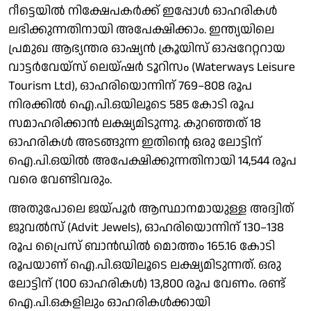
റീട്ടെയിൽ നിക്ഷേപകർക്ക് ഇപ്പോൾ ഓഹരികൾ
ലഭിക്കുന്നതിനായി അപേക്ഷിക്കാം. ഇന്ത്യയിലെ
പ്രമുഖ ആഭ്യന്തര ഓഷ്യൻ ക്രൂയിസ് ഓപ്പറേറ്ററായ
വാട്ടർവേയ്സ് ലെയ്ഷർ ടൂറിസം (Waterways Leisure
Tourism Ltd), ഓഹരിയൊന്നിന് 769–808 രൂപ
നിരക്കിൽ ഐ.പി.ഒയിലൂടെ 585 കോടി രൂപ
സമാഹരിക്കാൻ ലക്ഷ്യമിടുന്നു. കുറഞ്ഞത് 18
ഓഹരികൾ അടങ്ങുന്ന ഇതിന്റെ ഒരു ലോട്ടിന്
ഐ.പി.ഒയിൽ അപേക്ഷിക്കുന്നതിനായി 14,544 രൂപ
വരെ വേണ്ടിവരും.
അതുപോലെ ജയ്പൂർ ആസ്ഥാനമായുള്ള അദ്വിത്
ജുവൽസ് (Advit Jewels), ഓഹരിയൊന്നിന് 130–138
രൂപ പ്രൈസ് ബാൻഡിൽ മൊത്തം 165.16 കോടി
രൂപയാണ് ഐ.പി.ഒയിലൂടെ ലക്ഷ്യമിടുന്നത്. ഒരു
ലോട്ടിന് (100 ഓഹരികൾ) 13,800 രൂപ വേണം. രണ്ട്
ഐ.പി.ഒകളിലും ഓഹരികൾക്കായി