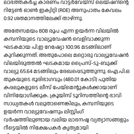
ലാഭത്തകർച്ച കാരണം വാട്ടർവേയ്സ് ലെയ്ഷറിന്റെ
റിട്ടേൺ ഓൺ ഇക്വിറ്റി (ROE) അനുപാതം കേവലം
0.92 ശതമാനത്തിലേക്ക് താഴ്ന്നു.
അതേസമയം 808 രൂപ എന്ന ഉയർന്ന വിലയിൽ
കമ്പനിയുടെ വാല്യൂവേഷൻ വെളിവാക്കുന്ന
ഘടകമായ പി.ഇ റേഷ്യോ 100.96 മടങ്ങിലാണ്
കുറിക്കുന്നത്. അതുപോലെ മറ്റൊരു വാല്യൂവേഷൻ
വിലയിരുത്തൽ ഘടകമായ പ്രൈസ്-ടു-ബുക്ക്
വാല്യു 65.64 മടങ്ങിലും രേഖപ്പെടുത്തുന്നു. ഐ.പി.ഒ
തുകയുടെ ഭൂരിഭാഗവും (480.01 കോടി) പുതിയ
കപ്പലുകളുടെ ലീസ് പേയ്‌മെന്റുകൾക്കായാണ്
വിനിയോഗിക്കുക. ക്രൂയിസ് ടൂറിസത്തിന്റെ ഭാവി
സാധ്യതകൾ വലുതാണെങ്കിലും, കമ്പനിയുടെ
ഉയർന്ന വാല്യുവേഷനും ലിസ്റ്റിംഗ്
വർഷത്തിലുണ്ടായ വലിയ ലാഭനഷ്ട വ്യത്യാസങ്ങളും
റീട്ടെയിൽ നിക്ഷേപകർ കൃത്യമായി