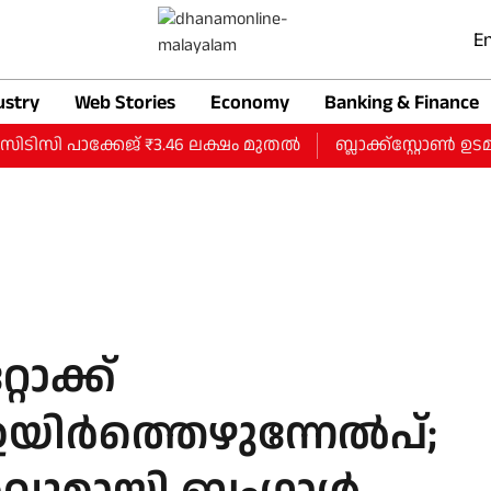
En
ustry
Web Stories
Economy
Banking & Finance
ിസി പാക്കേജ് ₹3.46 ലക്ഷം മുതല്‍
ബ്ലാക്ക്‌സ്റ്റോൺ ഉട
റോക്ക്
യിര്‍ത്തെഴുന്നേല്‍പ്;