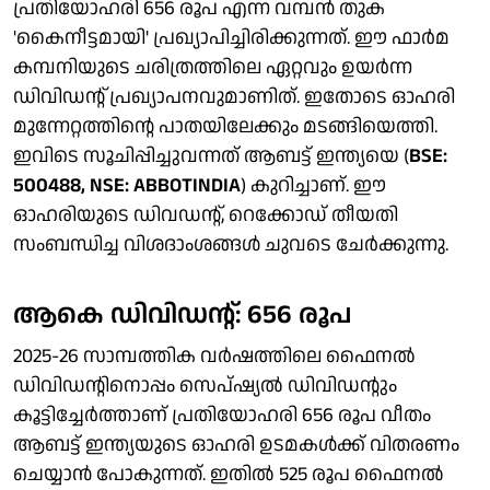
പ്രതിയോഹരി 656 രൂപ എന്ന വമ്പൻ തുക
'കൈനീട്ടമായി' പ്രഖ്യാപിച്ചിരിക്കുന്നത്. ഈ ഫാർമ
കമ്പനിയുടെ ചരിത്രത്തിലെ ഏറ്റവും ഉയർന്ന
ഡിവിഡന്റ് പ്രഖ്യാപനവുമാണിത്. ഇതോടെ ഓഹരി
മുന്നേറ്റത്തിന്റെ പാതയിലേക്കും മടങ്ങിയെത്തി.
ഇവിടെ സൂചിപ്പിച്ചുവന്നത് ആബട്ട് ഇന്ത്യയെ (
BSE:
500488, NSE: ABBOTINDIA
) കുറിച്ചാണ്. ഈ
ഓഹരിയുടെ ഡിവഡന്റ്, റെക്കോഡ് തീയതി
സംബന്ധിച്ച വിശദാംശങ്ങൾ ചുവടെ ചേർക്കുന്നു.
ആകെ ഡിവിഡന്റ്: 656 രൂപ
2025-26 സാമ്പത്തിക വർഷത്തിലെ ഫൈനൽ
ഡിവിഡന്റിനൊപ്പം സെപ്ഷ്യൽ ഡിവിഡന്റും
കൂട്ടിച്ചേർത്താണ് പ്രതിയോഹരി 656 രൂപ വീതം
ആബട്ട് ഇന്ത്യയുടെ ഓഹരി ഉടമകൾക്ക് വിതരണം
ചെയ്യാൻ പോകുന്നത്. ഇതിൽ 525 രൂപ ഫൈനൽ