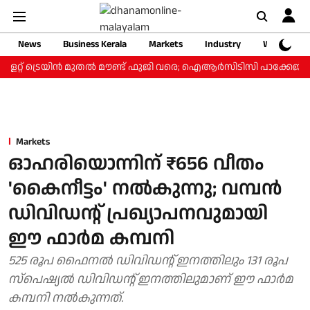
News
Business Kerala
Markets
Industry
Web Storie
ളറ്റ് ട്രെയിന്‍ മുതല്‍ മൗണ്ട് ഫുജി വരെ; ഐആര്‍സിടിസി പാക്കേജ് ₹3.
Markets
ഓഹരിയൊന്നിന് ₹656 വീതം
'കൈനീട്ടം' നൽകുന്നു; വമ്പൻ
ഡിവിഡന്റ് പ്രഖ്യാപനവുമായി
ഈ ഫാർമ കമ്പനി
525 രൂപ ഫൈനൽ ഡിവിഡന്റ് ഇനത്തിലും 131 രൂപ
സ്പെഷ്യൽ ‍ഡിവിഡന്റ് ഇനത്തിലുമാണ് ഈ ഫാർമ
കമ്പനി നൽകുന്നത്.