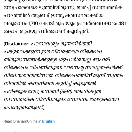
നേട്ടം രേഖപ്പെടുത്തിയിരുന്നു. മാർച്ച് സാമ്പത്തിക
പാ​ദത്തിൽ ആബട്ട് ഇന്ത്യ കരസ്ഥമാക്കിയ
വരുമാനം 1,710 കോടി രൂപയും പ്രവർത്തനലാഭം 481
കോടി രൂപയും വീതമാണ് കുറിച്ചത്.
(
Disclaimer
:
പഠനാവശ്യം മുന്‍നിര്‍ത്തി
പങ്കുവെക്കുന്ന ഈ വിവരങ്ങള്‍ നിക്ഷേപ
തീരുമാനങ്ങള്‍ക്കുള്ള ശുപാര്‍ശയല്ല. ഓഹരി
നിക്ഷേപം വിപണിയുടെ ലാഭനഷ്ട സാധ്യതകള്‍ക്ക്
വിധേയമായതിനാല്‍ നിക്ഷേപത്തിന് മുമ്പ് സ്വന്തം
നിലയില്‍ കമ്പനിയെ കുറിച്ച് കൂടുതല്‍
പഠിക്കുകയോ, സെബി (SEBI) അംഗീകൃത
സാമ്പത്തിക വിദഗ്ധരുടെ സേവനം തേടുകയോ
ചെയ്യേണ്ടതുണ്ട്
.)
Read DhanamOnline in
English