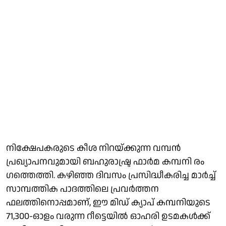
നിക്ഷേപകരുടെ കീശ നിറയ്ക്കുന്ന വമ്പൻ
പ്രഖ്യാപനവുമായി ബഹുരാഷ്ട്ര ഫാർമ കമ്പനി രം​
ഗത്തെത്തി. കഴിഞ്ഞ ​ദിവസം പ്രസിദ്ധീകരിച്ച മാർച്ച്
സാമ്പത്തിക പാദത്തിലെ പ്രവർത്തന
ഫലത്തിനൊപ്പമാണ്, ഈ മിഡ് ക്യാപ് കമ്പനിയുടെ
71,300-ഓളം വരുന്ന റീട്ടെയിൽ ഓഹരി ഉടമകൾക്ക്