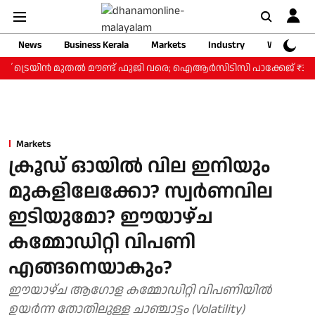
News
Business Kerala
Markets
Industry
Web Storie
് ട്രെയിന്‍ മുതല്‍ മൗണ്ട് ഫുജി വരെ; ഐആര്‍സിടിസി പാക്കേജ് ₹3.46 ല
Markets
ക്രൂഡ് ഓയിൽ വില ഇനിയും
മുകളിലേക്കോ? സ്വർണവില
ഇടിയുമോ? ഈയാഴ്ച
കമ്മോഡിറ്റി വിപണി
എങ്ങനെയാകും?
ഈയാഴ്ച ആഗോള കമ്മോഡിറ്റി വിപണിയിൽ
ഉയർന്ന തോതിലുള്ള ചാഞ്ചാട്ടം (Volatility)