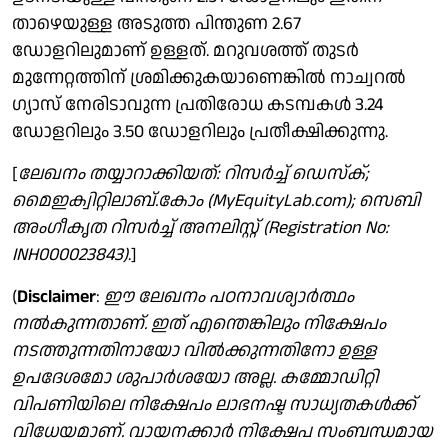
താഴെയുള്ള അടുത്ത പിന്തുണ 2.67
ഡോളറിലുമാണ് ഉള്ളത്. മറുവശത്ത് തുടർ
മുന്നേറ്റത്തിന് ശ്രമിക്കുകയാണെങ്കിൽ നാച്വറൽ ​
ഗ്യാസ് നേരിടാവുന്ന പ്രതിരോധ കടമ്പകൾ 3.24
ഡോളറിലും 3.50 ഡോളറിലും പ്രതീക്ഷിക്കുന്നു.
[
ലേഖനം തയ്യാറാക്കിയത്: റിസർച്ച് ഡെസ്ക്;
മൈഇക്വിറ്റിലാബ്.കോം (MyEquityLab.com​); സെബി
അം​ഗീക‍ൃത റിസർച്ച് അനലി​സ്റ്റ് (Registration No:
INH000023843)
.]
(
Disclaimer
:
ഈ ലേഖനം പഠനാവശ്യാർത്ഥം
നൽകുന്നതാണ്. ഇത് എന്തെങ്കിലും നിക്ഷേപം
നടത്തുന്നതിനായോ വിൽക്കുന്നതിനോ ഉള്ള
ഉപദേശമോ ശുപാർശയോ അല്ല. കമ്മോഡിറ്റി
വിപണിയിലെ നിക്ഷേപം ലാഭനഷ്ട സാധ്യതകൾക്ക്
വിധേയമാണ്. വായനക്കാർ നിക്ഷേപ സംബന്ധമായ