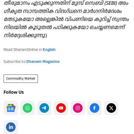
തീരുമാനം എടുക്കുന്നതിന് മുമ്പ് സെബി (SEBI) അം​
ഗീകൃത സാമ്പത്തിക വിദ​ഗ്ധനെ മാർ​ഗനിർദേശം
തേടുകയോ അല്ലെങ്കിൽ വിപണിയെ കുറിച്ച് സ്വന്തം
നിലയിൽ കൂടുതൽ പഠിക്കുകയോ ചെയ്യണമെന്ന്
നിർദ്ദേശിക്കുന്നു
.)
Read DhanamOnline in
English
Subscribe to
Dhanam Magazine
Commodity Market
Follow Us