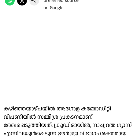
കഴിഞ്ഞയാഴ്ചയിൽ ആഗോള കമ്മോഡിറ്റി
വിപണിയിൽ സമ്മിശ്ര പ്രകടനമാണ്
രേഖപ്പെടുത്തിയത്. ക്രൂഡ് ഓയിൽ, നാച്വറൽ ​ഗ്യാസ്
എന്നിവയുൾപ്പെടുന്ന ഊർജ്ജ വിഭാ​ഗം ശക്തമായ