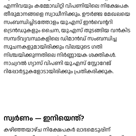
എന്നിവയും കമ്മോഡിറ്റി വിപണിയിലെ നിക്ഷേപക
തീരുമാനങ്ങളെ സ്വാധീനിക്കും. ഊർജ്ജ മേഖലയെ
സംബന്ധിച്ചിടത്തോളം യു.എസ് ഇൻവെന്ററി
ട്രെൻഡുകളും ചൈന, യു.എസ് തുടങ്ങിയ വൻകിട
സമ്പദ്‌‍വ്യവസ്ഥകളിലെ ഡിമാൻഡ് സംബന്ധിച്ച
സൂചനകളുമായിരിക്കും വിലയുടെ ​ഗതി
നിശ്ചയിക്കുന്നതിലെ നിർണ്ണായക ശക്തികൾ.
നാച്വറൽ ​ഗ്യാസ് വിപണി യു.എസ് സ്റ്റോറേജ്
റിപ്പോർട്ടുകളോടായിരിക്കും പ്രതികരിക്കുക.
സ്വർണം — ഇനിയെന്ത്?
കഴിഞ്ഞയാഴ്ച നിക്ഷേപകർ ലാഭമെടുപ്പിന്