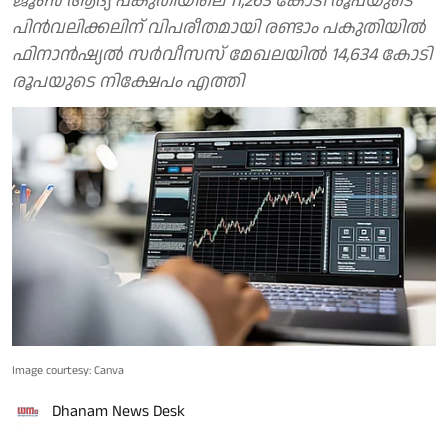
ജൂണ്‍ ആദ്യ പകുതിയിലെ 11,263 കോടി രൂപയുടെ
പിൻവലിക്കലിന് വിപരീതമായി രണ്ടാം പകുതിയിൽ
ഫിനാന്‍ഷ്യല്‍ സര്‍വീസസ് മേഖലയിൽ 14,634 കോടി
രൂപയുടെ നിക്ഷേപം എത്തി
Image courtesy: Canva
Dhanam News Desk