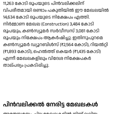
11,263 കോടി രൂപയുടെ പിൻവലിക്കലിന്
വിപരീതമായി രണ്ടാം പകുതിയിൽ ഈ മേഖലയിൽ
14,634 കോടി രൂപയുടെ നിക്ഷേപം എത്തി.
നിർമ്മാണ മേഖല (Construction) 3,484 കോടി
രൂപയും, കൺസ്യൂമർ സർവീസസ് 3,081 കോടി
രൂപയും നിക്ഷേപം ആകർഷിച്ചു. ഇതിനുപുറമെ
കൺസ്യൂമർ ഡ്യൂറബിൾസ് (₹2,564 കോടി), റിയൽറ്റി
(₹1,893 കോടി), ഹെൽത്ത് കെയർ (₹1,435 കോടി)
എന്നീ മേഖലകളിലും വിദേശ നിക്ഷേപകർ
താല്പര്യം പ്രകടിപ്പിച്ചു.
പിൻവലിക്കൽ നേരിട്ട മേഖലകൾ