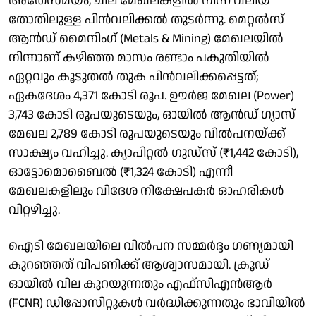
അതേസമയം, ചില മേഖലകളിൽ നിന്ന് വലിയ
തോതിലുള്ള പിൻവലിക്കൽ തുടർന്നു. മെറ്റൽസ്
ആൻഡ് മൈനിംഗ് (Metals & Mining) മേഖലയിൽ
നിന്നാണ് കഴിഞ്ഞ മാസം രണ്ടാം പകുതിയില്‍
ഏറ്റവും കൂടുതൽ തുക പിൻവലിക്കപ്പെട്ടത്;
ഏകദേശം 4,371 കോടി രൂപ. ഊർജ മേഖല (Power)
3,743 കോടി രൂപയുടെയും, ഓയിൽ ആൻഡ് ഗ്യാസ്
മേഖല 2,789 കോടി രൂപയുടെയും വിൽപനയ്ക്ക്
സാക്ഷ്യം വഹിച്ചു. ക്യാപിറ്റൽ ഗുഡ്‌സ് (₹1,442 കോടി),
ഓട്ടോമൊബൈൽ (₹1,324 കോടി) എന്നീ
മേഖലകളിലും വിദേശ നിക്ഷേപകർ ഓഹരികൾ
വിറ്റഴിച്ചു.
ഐടി മേഖലയിലെ വിൽപന സമ്മർദ്ദം ഗണ്യമായി
കുറഞ്ഞത് വിപണിക്ക് ആശ്വാസമായി. ക്രൂഡ്
ഓയിൽ വില കുറയുന്നതും എഫ്‌സിഎൻആർ
(FCNR) ഡിപ്പോസിറ്റുകൾ വർദ്ധിക്കുന്നതും ഭാവിയിൽ