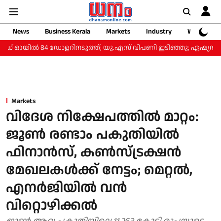
News
Business Kerala
Markets
Industry
Web Storie
ഡ് ഓയിൽ 84 ഡോളറിനടുത്ത്; യു.എസ് വിപണി ഇടിഞ്ഞു; ഏഷ്യൻ 
Markets
വിദേശ നിക്ഷേപത്തിൽ മാറ്റം:
ജൂൺ രണ്ടാം പകുതിയിൽ
ഫിനാൻസ്, കൺസ്ട്രക്ഷൻ
മേഖലകൾക്ക് നേട്ടം; മെറ്റൽ,
എനർജിയിൽ വൻ
വിറ്റൊഴിക്കൽ