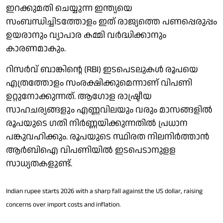
ഇറക്കുമതി ചെയ്യുന്ന ഇന്ത്യയെ
സംബന്ധിച്ചിടത്തോളം ഇത് രാജ്യത്തെ പണപ്പെരുപ്പം
ഉയരാനും വ്യാപാര കമ്മി വർദ്ധിക്കാനും
കാരണമാകും.
റിസർവ് ബാങ്കിന്റെ (RBI) ഇടപെടലുകൾ രൂപയെ
എത്രത്തോളം സംരക്ഷിക്കുമെന്നാണ് വിപണി
ഉറ്റുനോക്കുന്നത്. ആഗോള രാഷ്ട്രീയ
സാഹചര്യങ്ങളും എണ്ണവിലയും വരും മാസങ്ങളിൽ
രൂപയുടെ ഗതി നിർണ്ണയിക്കുന്നതിൽ പ്രധാന
പങ്കുവഹിക്കും. രൂപയുടെ സ്ഥിരത നിലനിർത്താൻ
ആർബിഐ വിപണിയിൽ ഇടപെടാനുളള
സാധ്യതകളുണ്ട്.
Indian rupee starts 2026 with a sharp fall against the US dollar, raising
concerns over import costs and inflation.