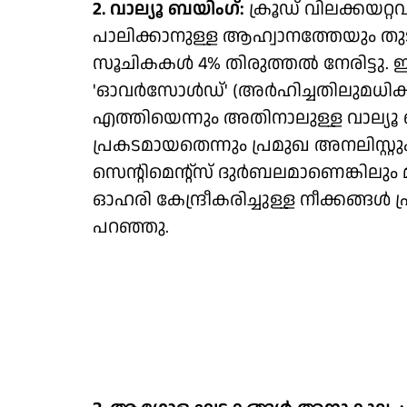
2. വാല്യൂ ബയിം​ഗ്:
ക്രൂഡ് വിലക്കയറ്റവ
പാലിക്കാനുള്ള ആഹ്വാനത്തേയും തുട
സൂചികകൾ 4% തിരുത്തൽ നേരിട്ടു. 
'ഓവർസോൾഡ്' (അർഹിച്ചതിലുമധികം
എത്തിയെന്നും അതിനാലുള്ള വാല്യൂ
പ്രകടമായതെന്നും പ്രമുഖ അനലി​സ്റ്റു
സെന്റിമെന്റ്സ് ദുർബലമാണെങ്കിലും മ
ഓഹരി കേന്ദ്രീകരിച്ചുള്ള നീക്കങ്ങൾ പ
പറഞ്ഞു.