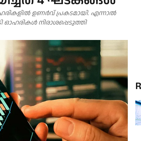
നയിച്ചത് 4 ഘടകങ്ങൾ
ാ ഓഹരികളിൽ ഉണർവ് പ്രകടമായി. എന്നാൽ
ി ഓഹരികൾ നിരാശപ്പെടുത്തി
R