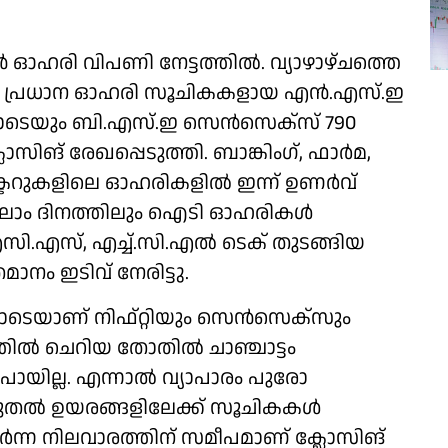
ൻ ഓഹരി വിപണി നേട്ടത്തിൽ. വ്യാഴാഴ്ചത്തെ
ുവിൽ പ്രധാന ഓഹരി സൂചികകളായ എൻ.എസ്.ഇ
ട്ടത്തോടെയും ബി.എസ്.ഇ സെൻസെക്സ് 790
ലോസിങ് രേഖപ്പെടുത്തി. ബാങ്കിം​ഗ്, ഫാർമ,
െക്ടറുകളിലെ ഓഹരികളിൽ ഇന്ന് ഉണർവ്
നാലാം ദിനത്തിലും ഐടി ഓഹരികൾ
സി.എസ്, എച്ച്.സി.എൽ ടെക് തുടങ്ങിയ
ം ഇടിവ് നേരിട്ടു.
ോടെയാണ് നിഫ്റ്റിയും സെൻസെക്സും
ടത്തിൽ ചെറിയ തോതിൽ ചാഞ്ചാട്ടം
ുപോയില്ല. എന്നാൽ വ്യാപാരം പുരോ​
കൂടുതൽ ഉയരങ്ങളിലേക്ക് സൂചികകൾ
യർന്ന നിലവാരത്തിന് സമീപമാണ് ക്ലോസിങ്