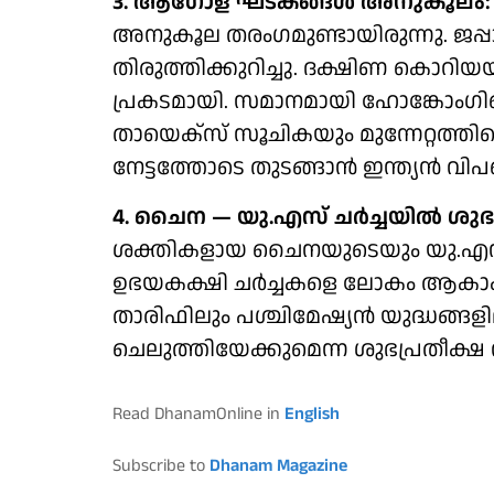
3. ആ​ഗോള ഘടകങ്ങൾ അനുകൂലം:
അനുകൂല തരം​ഗമുണ്ടായിരുന്നു. ജ
തിരുത്തിക്കുറിച്ചു. ദക്ഷിണ കൊറി
പ്രകടമായി. സമാനമായി ഹോങ്കോം​ഗിന
തായെക്സ് സൂചികയും മുന്നേറ്റത്തിന
നേട്ടത്തോടെ തുടങ്ങാൻ ഇന്ത്യൻ വിപ
4. ചൈന — യു.എസ് ചർച്ചയിൽ ശുഭപ
ശക്തികളായ ചൈനയുടെയും യു.എസിന്
ഉഭയകക്ഷി ചർച്ചകളെ ലോകം ആകാംക്ഷയ
താരിഫിലും പശ്ചിമേഷ്യൻ യുദ്ധങ്ങള
ചെലുത്തിയേക്കുമെന്ന ശുഭപ്രതീക്ഷ
Read DhanamOnline in
English
Subscribe to
Dhanam Magazine