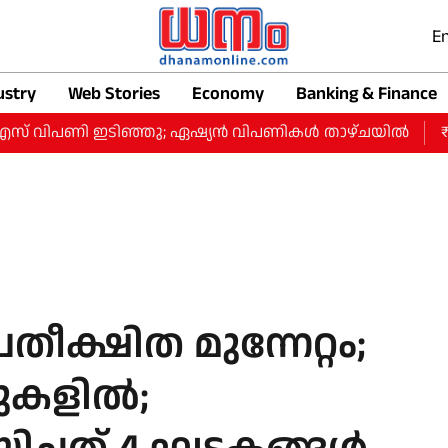
En
ustry
Web Stories
Economy
Banking & Finance
 വിപണി ഇടിഞ്ഞു; ഏഷ്യൻ വിപണികൾ താഴ്ചയിൽ
₹1.9 കോ
ക്ഷിത മുന്നേറ്റം;
 മുകളിൽ;