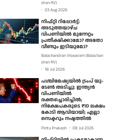
dran RV)
03 Aug 2026
നിഫ്റ്റി റിപ്പോർട്ട്:
അടുത്തയാഴ്ച
വിപണിയിൽ മുന്നേറ്റം
പ്രതീക്ഷിക്കാമോ? അതോ
വീണ്ടും ഇടിയുമോ?
Balachandran Viswaram (Balachan
dran RV)
18 Jul 2026
പശ്ചിമേഷ്യയിൽ ട്രംപ് യു-‌
ടേൺ അടിച്ചു: ഇന്ത്യൻ
വിപണിയിൽ
രക്തച്ചൊരിച്ചിൽ;
നിക്ഷേപകരുടെ ₹10 ലക്ഷം
കോടി ആവിയായി; എല്ലാ
സെക്ടറും നഷ്ടത്തിൽ
Pintu Prakash
08 Jul 2026
നിഫ്റ്റിയിൽ പ്രകടമാകുന്ന