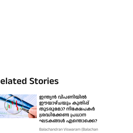
elated Stories
ഇന്ത്യൻ വിപണിയിൽ
ഈയാഴ്ചയും കുതിപ്പ്
തുടരുമോ? നിക്ഷേപകർ
ശ്രദ്ധിക്കേണ്ട പ്രധാന
ഘടകങ്ങൾ എന്തൊക്കെ?
Balachandran Viswaram (Balachan