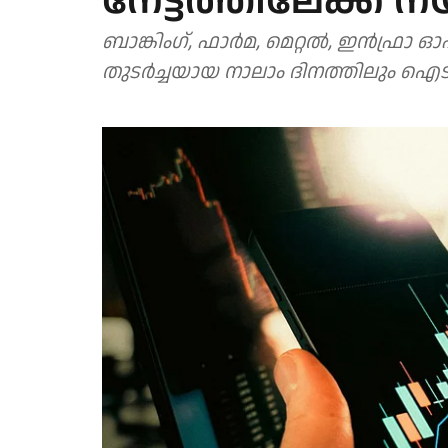
നേട്ടത്തിലേക്ക് 
ബാങ്കിം​ഗ്, ഫാർമ, മെറ്റൽ, ഇൻഫ്ര
തുടർച്ചയായ നാലാം ദിനത്തിലും ഐട