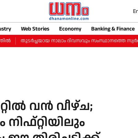
En
ustry
Web Stories
Economy
Banking & Finance
തുടർച്ചയായ നാലാം ദിവസവും സംസ്ഥാനത്തെ സ്വർണ വിലയിൽ വ
്റിൽ വൻ വീഴ്ച;
ിഫ്റ്റിയിലും