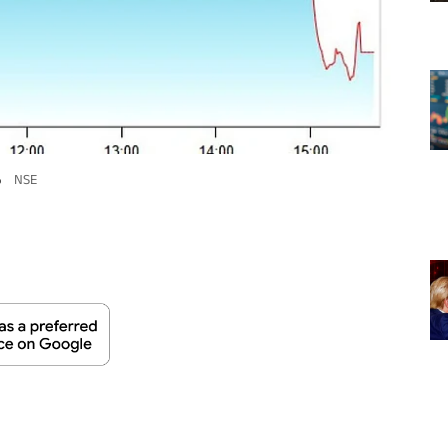
ം
NSE