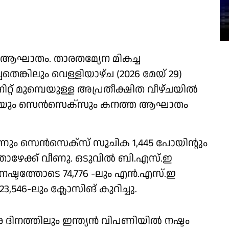
ആഘാതം. താരതമ്യേന മികച്ച
ങ്കിലും വെള്ളിയാഴ്ച (2026 മേയ് 29)
ിറ്റ് മുമ്പെയുള്ള അപ്രതീക്ഷിത വീഴ്ചയിൽ
്റിയും സെൻസെക്സും കനത്ത ആ​ഘാതം
ന്നും സെൻസെക്സ് സൂചിക 1,445 പോയിന്റും
ം താഴേക്ക് വീണു. ഒടുവിൽ ബി.എസ്.ഇ
 നഷ്ടത്തോടെ 74,776 -ലും എൻ.എസ്.ഇ
 23,546-ലും ക്ലോസിങ് കുറിച്ചു.
ര ദിനത്തിലും ഇന്ത്യൻ വിപണിയിൽ നഷ്ടം