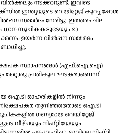
ിൽക്കലും നടക്കാറുണ്ട്. ഇവിടെ
ിൽ ഇന്ത്യയുടെ വെയിറ്റേജ് കുറച്ചപ്പോൾ
ൽപ്പന സമ്മർദം നേരിട്ടു. ഇത്തരം ചില
രധാന സൂചികകളുടേയും ഭാ​
ാരണം ഉയർന്ന വിൽപ്പന സമ്മർ​​ദം
ാധിച്ചു.
ക്ഷേപക സ്ഥാപനങ്ങൾ (എഫ്.ഐ.ഐ)
ും മറ്റൊരു പ്രതികൂല ഘടകമാണെന്ന്
റിയ ഐ.ടി ഓഹരികളിൽ നിന്നും
ിങ്) നിക്ഷേപകർ തുനിഞ്ഞതോടെ ഐ.ടി
ചികകളിൽ ​ഗണ്യമായ വെയിറ്റേജ്
ടെ വീഴ്ചയും നിഫ്റ്റിയേയും
ന്നതിൽ പങ്കുവഹിച്ചു. രാവിലെ നിഫ്റ്റി