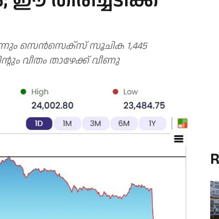
 തിരിച്ചടിക്ക്
ന്നും സെൻസെക്സ് സൂചിക 1,445
ന്റും വീതം താഴേക്ക് വീണു
R