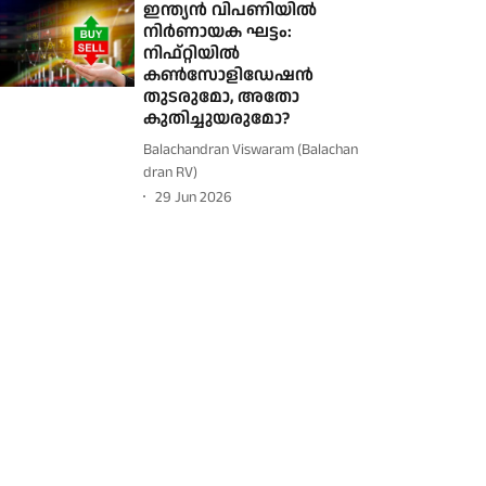
ഇന്ത്യൻ വിപണിയിൽ
നിർണായക ഘട്ടം:
നിഫ്റ്റിയിൽ
കൺസോളിഡേഷൻ
തുടരുമോ, അതോ
കുതിച്ചുയരുമോ?
Balachandran Viswaram (Balachan
dran RV)
29 Jun 2026