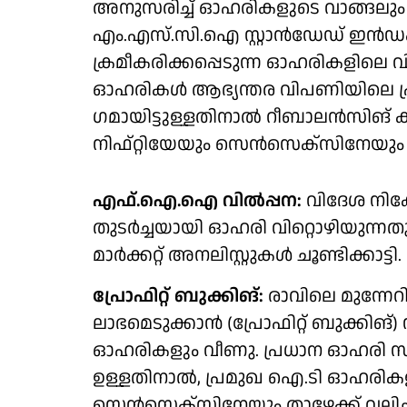
അനുസരിച്ച് ഓഹരികളുടെ വാങ്ങലും വ
എം.എസ്.സി.ഐ ​സ്റ്റാൻഡേഡ് ഇൻഡക്സ
ക്രമീകരിക്കപ്പെടുന്ന ഓഹരികളിലെ വി
ഓഹരികൾ ആഭ്യന്തര വിപണിയിലെ പ്
ഗമായിട്ടുള്ളതിനാൽ റീബാലൻസിങ് ക
നിഫ്റ്റിയേയും സെൻസെക്സിനേയും ബ
എഫ്.ഐ.ഐ വിൽപ്പന:
വിദേശ നി
തുടർച്ചയായി ഓഹരി വിറ്റൊഴിയുന്നത
മാർക്കറ്റ് അനലി​സ്റ്റുകൾ ചൂണ്ടിക്കാട്ടി.
പ്രോഫിറ്റ് ബുക്കിങ്:
രാവിലെ മുന്നേ
ലാഭമെടുക്കാൻ (പ്രോഫിറ്റ് ബുക്ക
ഓഹരികളും വീണു. പ്രധാന ഓഹരി സൂ
ഉള്ളതിനാൽ, പ്രമുഖ ഐ.ടി ഓഹരികളു
സെൻസെക്സിനേയും താഴേക്ക് വലിച്ചിടു