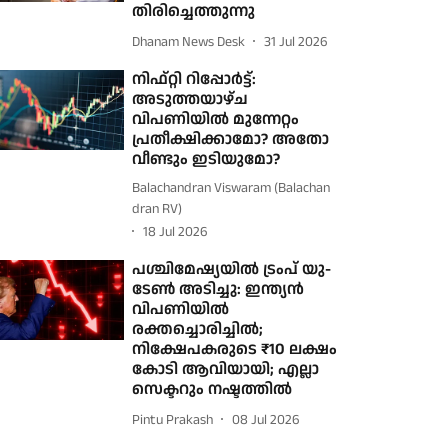
തിരിച്ചെത്തുന്നു
Dhanam News Desk
31 Jul 2026
നിഫ്റ്റി റിപ്പോർട്ട്:
അടുത്തയാഴ്ച
വിപണിയിൽ മുന്നേറ്റം
പ്രതീക്ഷിക്കാമോ? അതോ
വീണ്ടും ഇടിയുമോ?
Balachandran Viswaram (Balachan
dran RV)
18 Jul 2026
പശ്ചിമേഷ്യയിൽ ട്രംപ് യു-‌
ടേൺ അടിച്ചു: ഇന്ത്യൻ
വിപണിയിൽ
രക്തച്ചൊരിച്ചിൽ;
നിക്ഷേപകരുടെ ₹10 ലക്ഷം
കോടി ആവിയായി; എല്ലാ
സെക്ടറും നഷ്ടത്തിൽ
Pintu Prakash
08 Jul 2026