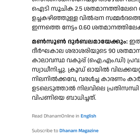
ഐടി സൂചിക 2.5 ശതമാനത്തിലേറെ നേട
ഉച്ചകഴിഞ്ഞുള്ള വിൽപ്പന സമ്മർദത്ത
ഇന്നത്തെ നേട്ടം 0.60 ശതമാനത്തിലേക്ക
മൺസൂൺ ദുർബലമായേക്കും:
ഇത്
ദീർഘകാല ശരാശരിയുടെ 90 ശതമാനം വ
കാലാവസ്ഥ വകുപ്പ് (ഐ.എം.ഡി) പ്രവ
സ്വാധീനിച്ചു. ക്രൂഡ് ഓയിൽ വിലക്ക
നിലനിൽക്കവേ, വരൾച്ച കാരണം കാ
ഉടലെടുത്താൽ നിലവിലെ പ്രതിസന്ധി
വിപണിയെ ബാധിച്ചത്.
Read DhanamOnline in
English
Subscribe to
Dhanam Magazine