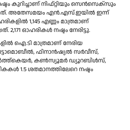
്ടം കുറിച്ചാണ് നിഫ്റ്റിയും സെൻസെക്സും
്നത്. അതേസമയം എൻ.എസ്.ഇയിൽ ഇന്ന്
 ഓഹരികളിൽ 1,145 എണ്ണം മാത്രമാണ്
ത്. 2,171 ഓഹരികൾ നഷ്ടം നേരിട്ടു.
കകളിൽ ഐ.ടി മാത്രമാണ് നേരിയ
. ഓട്ടോമൊബീൽ, ഫിനാൻഷ്യൽ സർവീസ്,
െൽത്ത്കെയർ, കൺസ്യൂമർ ഡ്യൂറബിൾസ്,
ചികകൾ 1.5 ശതമാനത്തിലേറെ നഷ്ടം