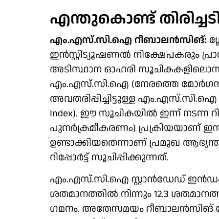
എന്തുകൊണ്ട് തിരിച്ചടി 
എം.എസ്.സി.ഐ റീബാലൻസിങ്:
​ഗ
ഇൻസ്റ്റിട്യൂഷണൽ നിക്ഷേപകരും പ്
അടിസ്ഥാന ഓഹരി സൂചികകളിലൊന്ന
എം.എസ്.സി.ഐ (നേരത്തെ മോർ​ഗൻ ​സ
അവതരിപ്പിച്ചിട്ടുള്ള എം.എസ്.സി.ഐ 
Index). ഈ സൂചികയിൽ ഇന്ന് നടന്
പുനർക്രമീകരണം) പ്രക്രിയയാണ് ഇന്
ഉണ്ടാക്കിയതെന്നാണ് പ്രമുഖ ആഭ്യ
റിപ്പോർട്ട് സൂചിപ്പിക്കുന്നത്.
എം.എസ്.സി.ഐ ​സ്റ്റാൻഡേഡ് ഇൻഡക്സ
ശതമാനത്തിൽ നിന്നും 12.3 ശതമാനത്ത
ഗമനം. അതേസമയം റീബാലൻസിങ് വേളയ