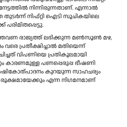
്ടത്തിൽ നിന്നിരുന്നതാണ്. എന്നാൽ
െ തുടർന്ന് നിഫ്റ്റി ഐടി സൂചികയിലെ
് പരിമിതപ്പെട്ടു.
തവണ രാജ്യത്ത് ലഭിക്കുന്ന മൺസൂൺ മഴ,
രെ പ്രതീക്ഷിച്ചാൽ മതിയെന്ന്
ചിച്ചത് വിപണിയെ പ്രതികൂലമായി
യറ്റം കാരണമുള്ള പണപ്പെരുപ്പ ഭീഷണി
ർഷികോത്പാദനം കുറയുന്ന സാഹചര്യം
 രൂക്ഷമായേക്കും എന്ന നി​ഗമനമാണ്