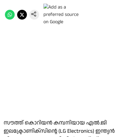
സൗത്ത് കൊറിയന്‍ കമ്പനിയായ എല്‍.ജി
ഇലക്ട്രോണിക്‌സിന്റെ (LG Electronics) ഇന്ത്യന്‍