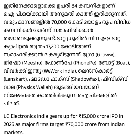
ഇതിനേക്കാളൊക്കെ ഉപരി 84 കമ്പനികളാണ്
ഐ.പി.ഒയ്ക്കായി അനുമതി കാത്ത് ഇരിക്കുന്നത്.
വരും മാസങ്ങളില്‍ 70,000 കോടിയോളം രൂപ വിവിധ
കമ്പനികള്‍ ചേര്‍ന്ന് സമാഹിരിക്കാന്‍
തയാറെടുക്കുന്നുണ്ട്. ടാറ്റ ഗ്രൂപ്പില്‍ നിന്നുള്ള ടാറ്റ
ക്യാപിറ്റല്‍ മാത്രം 17,200 കോടിയാണ്
സമാഹരിക്കാന്‍ ലക്ഷ്യമിടുന്നത്. ഗ്രോ (Groww),
മീഷോ (Meesho), ഫോണ്‍പേ (PhonePe), ബോട്ട്‌ (Boat),
വിവര്‍ക്ക് ഇന്ത്യ (WeWork India), ലെന്‍സ്‌കാര്‍ട്ട്
(Lenskart), ഷാഡോഫാക്‌സ്‌ (Shadowfax), ഫിസിക്‌സ്
വാല (Physics Wallah) തുടങ്ങിയവയാണ്
നിക്ഷേപകര്‍ കാത്തിരിക്കുന്ന ഐ.പി.ഒകളില്‍
ചിലത്.
LG Electronics India gears up for ₹15,000 crore IPO in
2025 as major firms target ₹70,000 crore from Indian
markets.