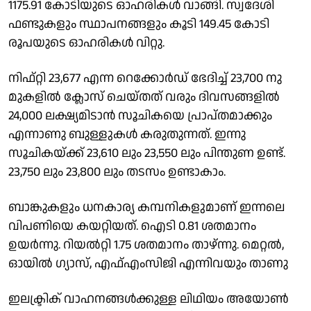
1175.91 കോടിയുടെ ഓഹരികൾ വാങ്ങി. സ്വദേശി
ഫണ്ടുകളും സ്ഥാപനങ്ങളും കൂടി 149.45 കോടി
രൂപയുടെ ഓഹരികൾ വിറ്റു.
നിഫ്റ്റി 23,677 എന്ന റെക്കോർഡ് ഭേദിച്ച് 23,700 നു
മുകളിൽ ക്ലോസ് ചെയ്തത് വരും ദിവസങ്ങളിൽ
24,000 ലക്ഷ്യമിടാൻ സൂചികയെ പ്രാപ്തമാക്കും
എന്നാണു ബുള്ളുകൾ കരുതുന്നത്. ഇന്നു
സൂചികയ്ക്ക് 23,610 ലും 23,550 ലും പിന്തുണ ഉണ്ട്.
23,750 ലും 23,800 ലും തടസം ഉണ്ടാകാം.
ബാങ്കുകളും ധനകാര്യ കമ്പനികളുമാണ് ഇന്നലെ
വിപണിയെ കയറ്റിയത്. ഐടി 0.81 ശതമാനം
ഉയർന്നു. റിയൽറ്റി 1.75 ശതമാനം താഴ്ന്നു. മെറ്റൽ,
ഓയിൽ ഗ്യാസ്, എഫ്എംസിജി എന്നിവയും താണു
ഇലക്ട്രിക് വാഹനങ്ങൾക്കുള്ള ലിഥിയം അയോൺ