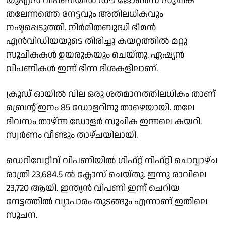
യുഎസ് വിപണിയിൽ ഡൗ ജോൺസ് സൂചിക
തലേന്നത്തെ നേട്ടവും അതിലധികവും
നഷ്ടപ്പെടുത്തി. നിർമിതബുദ്ധി ഭീമൻ
എൻവിഡിയയുടെ തിരിച്ചു കയറ്റത്തിൽ മറ്റു
സൂചികകൾ ഉയരുകയും ചെയ്തു. ഏഷ്യൻ
വിപണികൾ ഇന്ന് ഭിന്ന ദിശകളിലാണ്.
ക്രൂഡ് ഓയിൽ വില ഒരു ശതമാനത്തിലധികം താണ്
ബ്രെൻ്റ് ഇനം 85 ഡോളറിനു താഴെയായി. തലേ
ദിവസം താഴ്ന്ന ഡോളർ സൂചിക ഇന്നലെ കയറി.
സ്വർണം വീണ്ടും താഴ്ചയിലായി.
ഡെറിവേറ്റീവ് വിപണിയിൽ ഗിഫ്റ്റ് നിഫ്റ്റി ചാെവ്വാഴ്ച
രാത്രി 23,684.5 ൽ ക്ലാേസ് ചെയ്തു. ഇന്നു രാവിലെ
23,720 ആയി. ഇന്ത്യൻ വിപണി ഇന്ന് ചെറിയ
നേട്ടത്തിൽ വ്യാപാരം തുടങ്ങും എന്നാണ് ഇതിലെ
സൂചന.