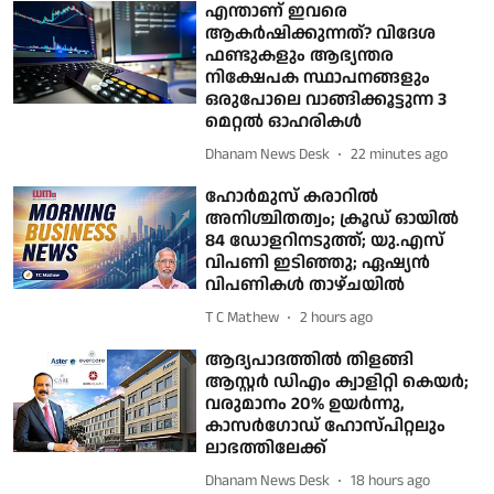
എന്താണ് ഇവ‌രെ
ആകർഷിക്കുന്നത്? വിദേശ
ഫണ്ടുകളും ആഭ്യന്തര
നിക്ഷേപക സ്ഥാപനങ്ങളും
ഒരുപോലെ വാങ്ങിക്കൂട്ടുന്ന 3
മെറ്റൽ ഓഹരികൾ
Dhanam News Desk
22 minutes ago
ഹോർമുസ് കരാറിൽ
അനിശ്ചിതത്വം; ക്രൂഡ് ഓയിൽ
84 ഡോളറിനടുത്ത്; യു.എസ്
വിപണി ഇടിഞ്ഞു; ഏഷ്യൻ
വിപണികൾ താഴ്ചയിൽ
T C Mathew
2 hours ago
ആദ്യപാദത്തില്‍ തിളങ്ങി
ആസ്റ്റര്‍ ഡിഎം ക്വാളിറ്റി കെയര്‍;
വരുമാനം 20% ഉയര്‍ന്നു,
കാസര്‍ഗോഡ് ഹോസ്പിറ്റലും
ലാഭത്തിലേക്ക്
Dhanam News Desk
18 hours ago