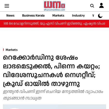
News
Business Kerala
Markets
Industry
Web Storie
ൽ 84 ഡോളറിനടുത്ത്; യു.എസ് വിപണി ഇടിഞ്ഞു; ഏഷ്യൻ വിപണികൾ
Markets
റെക്കോർഡിനു ശേഷം
ലാഭമെടുക്കൽ, പിന്നെ കയറ്റം;
വിദേശസൂചനകൾ നെഗറ്റീവ്;
ക്രൂഡ് ഓയിൽ താഴുന്നു
ഇന്ത്യൻ വിപണി ഇന്ന് ചെറിയ നേട്ടത്തിൽ വ്യാപാരം
തുടങ്ങാൻ സാധ്യത