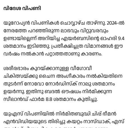
വിദേശ വിപണി
യൂറോപ്യൻ വിപണികൾ ചാെവ്വാഴ്ച താഴ്ന്നു. 2024-ൽ
നേരത്തേ പറഞ്ഞിരുന്ന ലാഭവും വിറ്റുവരവും
ഉണ്ടായില്ലെന്ന് അറിയിച്ച എയർബസിൻ്റെ ഓഹരി 9.4
ശതമാനം ഇടിഞ്ഞു. പ്രതീക്ഷിച്ചത്ര വിമാനങ്ങൾ ഈ
വർഷം നൽകാൻ പറ്റാത്തതാണു കാരണം.
ശരീരഭാരം കുറയ്ക്കാനുള്ള വീഗോവീ
ചികിത്സയ്ക്കു ചെെന അംഗീകാരം നൽകിയതിനെ
തുടർന്ന് നോവോ നോർഡിസ്ക് നാലു ശതമാനം
ഉയർന്നു. ഇതിനു ബദൽ ഔഷധം നിർമിക്കുന്ന
സീലാൻഡ് ഫാർമ 8.8 ശതമാനം കുതിച്ചു.
യുഎസ് വിപണിയിൽ നിർമിതബുദ്ധി ചിപ്പ് ഭീമൻ
എൻവിഡിയയുടെ തിരിച്ചു കയറ്റം നാസ്ഡാക്, എസ്