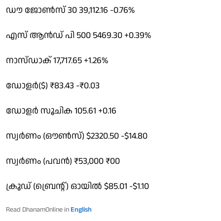
ഡൗ ജോൺസ് 30 39,112.16 -0.76%
എസ് ആൻഡ് പി 500 5469.30 +0.39%
നാസ്ഡാക് 17,717.65 +1.26%
ഡോളർ($) ₹83.43 -₹0.03
ഡോളർ സൂചിക 105.61 +0.16
സ്വർണം (ഔൺസ്) $2320.50 -$14.80
സ്വർണം (പവൻ) ₹53,000 ₹00
ക്രൂഡ് (ബ്രെൻ്റ്) ഓയിൽ $85.01 -$1.10
Read DhanamOnline in
English