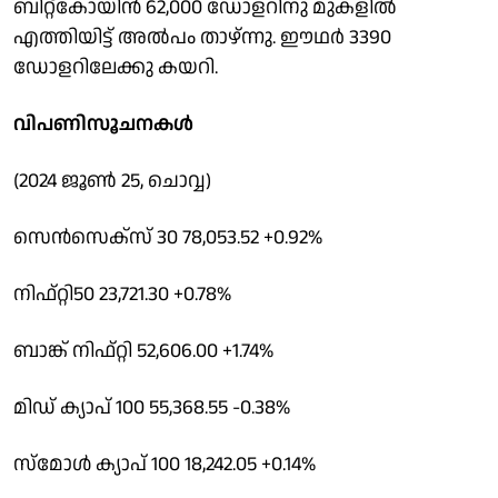
ബിറ്റ്കോയിൻ 62,000 ഡോളറിനു മുകളിൽ
എത്തിയിട്ട് അൽപം താഴ്ന്നു. ഈഥർ 3390
ഡോളറിലേക്കു കയറി.
വിപണിസൂചനകൾ
(2024 ജൂൺ 25, ചാെവ്വ)
സെൻസെക്സ് 30 78,053.52 +0.92%
നിഫ്റ്റി50 23,721.30 +0.78%
ബാങ്ക് നിഫ്റ്റി 52,606.00 +1.74%
മിഡ് ക്യാപ് 100 55,368.55 -0.38%
സ്മോൾ ക്യാപ് 100 18,242.05 +0.14%