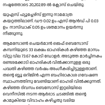
നഷ്ടത്താേടെ 20,202.89 ൽ ക്ലോസ് ചെയ്തു.
യുഎസ് ഫ്യൂച്ചേഴ്സ് ഇന്നു നാമമാത്ര
കയറ്റത്തിലാണ്. ഡൗ 0.02 ഉം എസ് ആൻഡ് പി 0.03
ഉം നാസ്ഡാക് 0.05 ഉം ശതമാനം ഉയർന്നു
നീങ്ങുന്നു.
ആമസോൺ ചെയർമാൻ ജെഫ് ബെസോസ്
കമ്പനിയുടെ 33 ലക്ഷം ഓഹരികൾ കഴിഞ്ഞ മാസം
വിറ്റു വില 73.67 കോടി ഡോളർ. അടുത്ത മാർച്ചിനകം
രണ്ടരക്കോടി ഓഹരികൾ വിൽക്കാനുളള ഒരു
പദ്ധതി കഴിഞ്ഞ വർഷം അംഗീകരിച്ചിട്ടുള്ളതാണ്.
തൻ്റെ ബ്ലൂ ഒറിജിൻ എന്ന ബഹിരാകാശ ഗവേഷണ
സ്ഥാപനത്തിനു വേണ്ടിയാണ് ഓഹരി വിൽക്കുന്നത്.
കഴിഞ്ഞ ദിവസം ബെസോസ് ഇറ്റലിയിലെ
വെനീസിൽ നടന്ന ആർഭാട ചടങ്ങിൽ തൻ്റെ
കാമുകിയെ വിവാഹം കഴിച്ചതു വലിയ