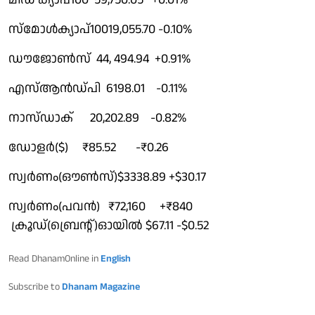
സ്മോൾക്യാപ്10019,055.70 -0.10%
ഡൗജോൺസ് 44, 494.94 +0.91%
എസ്ആൻഡ്പി 6198.01 -0.11%
നാസ്ഡാക് 20,202.89 -0.82%
ഡോളർ($) ₹85.52 -₹0.26
സ്വർണം(ഔൺസ്)$3338.89 +$30.17
സ്വർണം(പവൻ) ₹72,160 +₹840
ക്രൂഡ്(ബ്രെൻ്റ്)ഓയിൽ $67.11 -$0.52
Read DhanamOnline in
English
Subscribe to
Dhanam Magazine