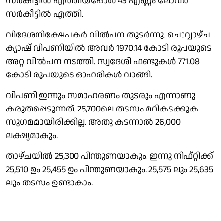
സർകീട്ടിൽ എത്തിയപ്പോൾ 43 എണ്ണം ലോവർ
സർകീട്ടിൽ എത്തി.
വിദേശനിക്ഷേപകർ വിൽപന തുടർന്നു. ചൊവ്വാഴ്ച
ക്യാഷ് വിപണിയിൽ അവർ 1970.14 കാേടി രൂപയുടെ
അറ്റ വിൽപന നടത്തി. സ്വദേശി ഫണ്ടുകൾ 771.08
കോടി രൂപയുടെ ഓഹരികൾ വാങ്ങി.
വിപണി ഇന്നും സമാഹരണം തുടരും എന്നാണു
കരുതപ്പെടുന്നത്. 25,700ലെ തടസം മറികടക്കുക
സുഗമമായിരിക്കില്ല. അതു കടന്നാൽ 26,000
ലക്ഷ്യമാകും.
താഴ്ചയിൽ 25,300 പിന്തുണയാകും. ഇന്നു നിഫ്റ്റിക്ക്
25,510 ഉം 25,455 ഉം പിന്തുണയാകും. 25,575 ലും 25,635
ലും തടസം ഉണ്ടാകാം.