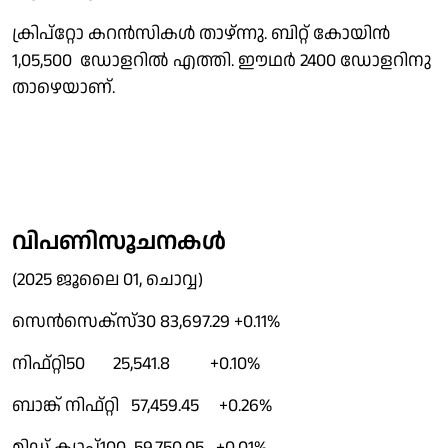
ക്രിപ്റ്റോ കറൻസികൾ താഴ്ന്നു. ബിറ്റ് കോയിൻ
1,05,500 ഡോളറിൽ എത്തി. ഈഥർ 2400 ഡോളറിനു
താഴെയാണ്.
വിപണിസൂചനകൾ
(2025 ജൂലൈ 01, ചൊവ്വ)
സെൻസെക്സ്30 83,697.29 +0.11%
നിഫ്റ്റി50 25,541.8 +0.10%
ബാങ്ക് നിഫ്റ്റി 57,459.45 +0.26%
മിഡ് ക്യാപ്100 59,750.05 +0.01%