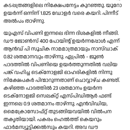
കടപ്പത്രങ്ങളിലെ നിക്ഷേപനേട്ടം കുറഞ്ഞു. യൂറോ
ഉയർന്ന് ഒന്നിന് 1.825 ഡോളർ വരെ കയറി. പിന്നീട്
അൽപം താഴ്ന്നു.
യുഎസ് വിപണി ഇന്നലെ ഭിന്ന ദിശകളിൽ നീങ്ങി.
ഡൗ ജോൺസ് 400 പോയിൻ്റ് ഉയർന്നപ്പോൾ എന്ന്
ആൻഡ് പി സൂചിക നാമമാത്രമായും നാസ്ഡാക്
0.82 ശതമാനവും താഴ്ന്നു. ഏപ്രിൽ - ജൂൺ
പാദത്തിൽ വിപണിയെ ഉയർത്തുന്നതിൽ വലിയ
പങ്ക് വഹിച്ച ടെക്നോളജി ഓഹരികളിൽ നിന്നു
നിക്ഷേപകർ പിന്മാറുന്നതാണ് ചൊവ്വാഴ്ച കണ്ടത്.
കഴിഞ്ഞ പാദത്തിൽ 23 ശതമാനം ഉയർന്ന
ടെക്നോളജി സെലക്റ്റ് എസ്പിഡിആർ ഫണ്ട്
ഇന്നലെ 0.9 ശതമാനം താഴ്ന്നു. എൻവിഡിയ,
മെെക്രോസോഫ്റ്റ് തുടങ്ങിയവയിൽ വിൽപന
തകൃതിയായി. പകരം ഹെൽത്ത് കെയറും
ഫാർമസ്യൂട്ടിക്കൽസും കയറി. അവ ഡൗ