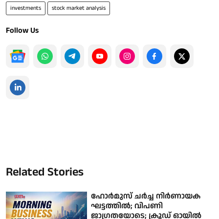
investments
stock market analysis
Follow Us
Related Stories
ഹോർമുസ് ചർച്ച നിർണായക
ഘട്ടത്തിൽ; വിപണി
ജാഗ്രതയോടെ; ക്രൂഡ് ഓയിൽ