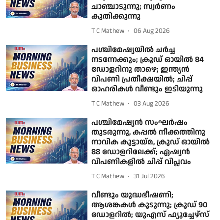
ചാഞ്ചാടുന്നു; സ്വർണം
കുതിക്കുന്നു
T C Mathew
06 Aug 2026
പശ്ചിമേഷ്യയിൽ ചർച്ച
നടന്നേക്കും; ക്രൂഡ് ഓയിൽ 84
ഡോളറിനു താഴെ; ഇന്ത്യൻ
വിപണി പ്രതീക്ഷയിൽ; ചിപ്പ്
ഓഹരികൾ വീണ്ടും ഇടിയുന്നു
T C Mathew
03 Aug 2026
പശ്ചിമേഷ്യന്‍ സംഘര്‍ഷം
തുടരുന്നു, കപ്പല്‍ നീക്കത്തിനു
നാവിക കൂട്ടായ്മ, ക്രൂഡ് ഓയില്‍
88 ഡോളറിലേക്ക്; ഏഷ്യന്‍
വിപണികളില്‍ ചിപ്പ് വിപ്ലവം
T C Mathew
31 Jul 2026
വീണ്ടും യുദ്ധഭീഷണി;
ആശങ്കകൾ കൂടുന്നു; ക്രൂഡ് 90
ഡോളറിൽ; യുഎസ് ഫ്യൂച്ചേഴ്സ്