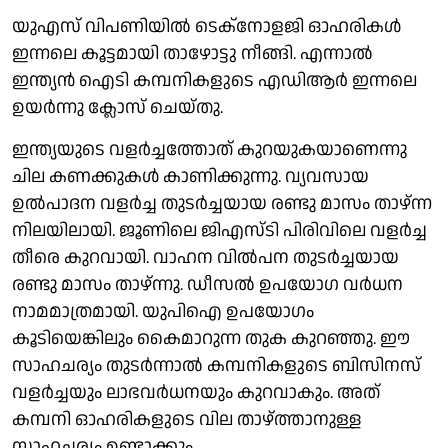
യുഎസ് വിപണിയിൽ ടെക്നോളജി ഓഹരികൾ
ഇന്നലെ കൂട്ടമായി താഴോട്ടു നീങ്ങി. എന്നാൽ
ഇന്ത്യൻ ഐടി കമ്പനികളുടെ എഡിആർ ഇന്നലെ
ഉയർന്നു ക്ലോസ് ചെയ്തു.
ഇന്ത്യയുടെ വളർച്ചത്തോത് കുറയുകയാണെന്നു
ചില കണക്കുകൾ കാണിക്കുന്നു. വ്യവസായ
ഉൽപാദന വളർച്ച തുടർച്ചയായ രണ്ടു മാസം താഴ്ന്ന
നിലയിലായി. ജൂണിലെ ജിഎസ്ടി പിരിവിലെ വളർച്ച
തീരെ കുറവായി. വാഹന വിൽപന തുടർച്ചയായ
രണ്ടു മാസം താഴ്ന്നു. ഡീസൽ ഉപയോഗ വർധന
നാമമാത്രമായി. യുപിഐ ഉപയോഗം
കൂടിയെങ്കിലും കൈമാറുന്ന തുക കുറഞ്ഞു. ഈ
സാഹചര്യം തുടർന്നാൽ കമ്പനികളുടെ ബിസിനസ്
വളർച്ചയും ലാഭവർധനയും കുറവാകും. അത്
കമ്പനി ഓഹരികളുടെ വില താഴ്ത്താനുള്ള
സാഹചര്യം ഉണ്ടാക്കും.