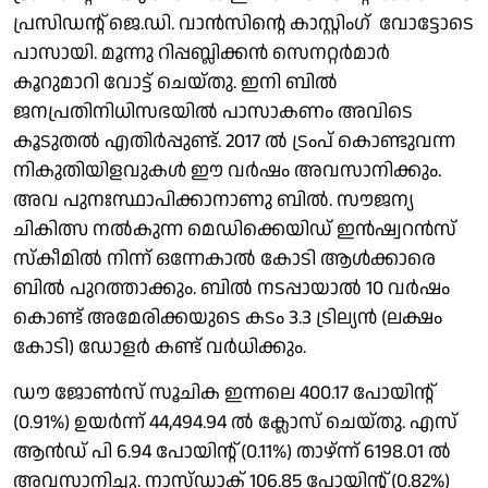
പ്രസിഡൻ്റ് ജെ.ഡി. വാൻസിൻ്റെ കാസ്റ്റിംഗ് വോട്ടാേടെ
പാസായി. മൂന്നു റിപ്പബ്ലിക്കൻ സെനറ്റർമാർ
കൂറുമാറി വോട്ട് ചെയ്തു. ഇനി ബിൽ
ജനപ്രതിനിധിസഭയിൽ പാസാകണം അവിടെ
കൂടുതൽ എതിർപ്പുണ്ട്. 2017 ൽ ട്രംപ് കൊണ്ടുവന്ന
നികുതിയിളവുകൾ ഈ വർഷം അവസാനിക്കും.
അവ പുനഃസ്ഥാപിക്കാനാണു ബിൽ. സൗജന്യ
ചികിത്സ നൽകുന്ന മെഡിക്കെയിഡ് ഇൻഷ്വറൻസ്
സ്കീമിൽ നിന്ന് ഒന്നേകാൽ കോടി ആൾക്കാരെ
ബിൽ പുറത്താക്കും. ബിൽ നടപ്പായാൽ 10 വർഷം
കൊണ്ട് അമേരിക്കയുടെ കടം 3.3 ട്രില്യൻ (ലക്ഷം
കോടി) ഡോളർ കണ്ട് വർധിക്കും.
ഡൗ ജോൺസ് സൂചിക ഇന്നലെ 400.17 പോയിൻ്റ്
(0.91%) ഉയർന്ന് 44,494.94 ൽ ക്ലാേസ് ചെയ്തു. എസ്
ആൻഡ് പി 6.94 പോയിൻ്റ് (0.11%) താഴ്ന്ന് 6198.01 ൽ
അവസാനിച്ചു. നാസ്ഡാക് 106.85 പോയിൻ്റ് (0.82%)