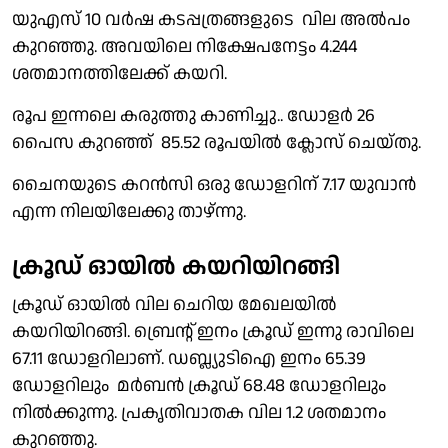
യുഎസ് 10 വർഷ കടപ്പത്രങ്ങളുടെ വില അൽപം
കുറഞ്ഞു. അവയിലെ നിക്ഷേപനേട്ടം 4.244
ശതമാനത്തിലേക്ക് കയറി.
രൂപ ഇന്നലെ കരുത്തു കാണിച്ചു.. ഡോളർ 26
പൈസ കുറഞ്ഞ് 85.52 രൂപയിൽ ക്ലോസ് ചെയ്തു.
ചൈനയുടെ കറൻസി ഒരു ഡോളറിന് 7.17 യുവാൻ
എന്ന നിലയിലേക്കു താഴ്ന്നു.
ക്രൂഡ് ഓയിൽ കയറിയിറങ്ങി
ക്രൂഡ് ഓയിൽ വില ചെറിയ മേഖലയിൽ
കയറിയിറങ്ങി. ബ്രെൻ്റ് ഇനം ക്രൂഡ് ഇന്നു രാവിലെ
67.11 ഡോളറിലാണ്. ഡബ്ല്യുടിഐ ഇനം 65.39
ഡോളറിലും മർബൻ ക്രൂഡ് 68.48 ഡോളറിലും
നിൽക്കുന്നു. പ്രകൃതിവാതക വില 1.2 ശതമാനം
കുറഞ്ഞു.