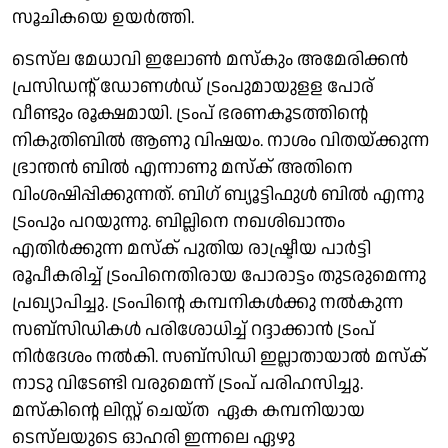
സൂചികയെ ഉയർത്തി.
ടെസ്‌ല മേധാവി ഇലോൺ മസ്കും അമേരിക്കൻ
പ്രസിഡൻ്റ് ഡോണൾഡ് ട്രംപുമായുളള പോര്
വീണ്ടും രൂക്ഷമായി. ട്രംപ് ഭരണകൂടത്തിൻ്റെ
നികുതിബിൽ ആണു വിഷയം. നാശം വിതയ്ക്കുന്ന
ഭ്രാന്തൻ ബിൽ എന്നാണു മസ്ക് അതിനെ
വിംശഷിപ്പിക്കുന്നത്. ബിഗ് ബ്യൂട്ടിഫുൾ ബിൽ എന്നു
ട്രംപും പറയുന്നു. ബില്ലിനെ നഖശിഖാന്തം
എതിർക്കുന്ന മസ്ക് പുതിയ രാഷ്ട്രീയ പാർട്ടി
രൂപീകരിച്ച് ട്രംപിനെതിരായ പോരാട്ടം തുടരുമെന്നു
പ്രഖ്യാപിച്ചു. ട്രംപിൻ്റെ കമ്പനികൾക്കു നൽകുന്ന
സബ്സിഡികൾ പരിശാേധിച്ച് റദ്ദാക്കാൻ ട്രംപ്
നിർദേശം നൽകി. സബ്‌സിഡി ഇല്ലാതായാൽ മസ്ക്
നാടു വിടേണ്ടി വരുമെന്ന് ട്രംപ് പരിഹസിച്ചു.
മസ്കിൻ്റെ ലിസ്റ്റ് ചെയ്ത ഏക കമ്പനിയായ
ടെസ്‌ലയുടെ ഓഹരി ഇന്നലെ ഏഴു