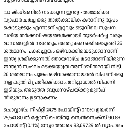
ക്ലോസ് ചെയ്യാൻ സഹായിച്ചത്.
വാഷിംഗ്ടണിൽ നടക്കുന്ന ഇന്ത്യ -അമേരിക്ക
വ്യാപാര ചർച്ച ഒരു താൽക്കാലിക കരാറിനു രൂപം
കൊടുക്കും എന്നാണ് ഏറ്റവും ഒടുവിലെ സൂചന.
വലിയ തർക്കവിഷയങ്ങൾക്കായി തുടർചർച്ച വരും
മാസങ്ങളിൽ നടത്തും. അതു കണക്കിലെടുത്ത് 26
ശതമാനം പകരച്ചുങ്കം ഒഴിവാക്കിയെടുക്കാനാണ്
ഇന്ത്യ ശ്രമിക്കുന്നത്. ഞായറാഴ്ച മടങ്ങേണ്ടിയിരുന്ന
ഇന്ത്യൻ സംഘം മടക്കയാത്ര അനിശ്ചിതമായി നീട്ടി.
26 ശതമാനം ചുങ്കം ഒഴിവാക്കാനായാൽ വിപണിക്കു
നല്ല കുതിപ്പ് പ്രതീക്ഷിക്കാം. മറിച്ചായാൽ വിപണി
ഇടിയും. അടുത്ത ബുധനാഴ്ചയ്ക്കു മുൻപ്
തീരുമാനം ഉണ്ടാകണം.
ചൊവ്വാഴ്ച നിഫ്റ്റി 24.75 പോയിൻ്റ് (0.10%) ഉയർന്ന്
25,541.80 ൽ ക്ലോസ് ചെയ്തു. സെൻസെക്സ് 90.83
പോയിൻ്റ് (0.11%) നേട്ടത്തോടെ 83,697.29 ൽ വ്യാപാരം