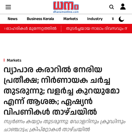
News
Business Kerala
Markets
Industry
Web Storie
ികള്‍ മുന്നേറ്റത്തില്‍
തുടർച്ചയായ നാലാം ദിവസവും സംസ്ഥാനത്തെ
Markets
വ്യാപാര കരാറിൽ നേരിയ
പ്രതീക്ഷ; നിർണായക ചർച്ച
തുടരുന്നു; വളർച്ച കുറയുമോ
എന്ന് ആശങ്ക; ഏഷ്യൻ
വിപണികൾ താഴ്ചയിൽ
സ്വർണം കയറ്റം തുടരുന്നു; ഡോളറിനും ക്രൂഡിനും
ചാഞ്ചാട്ടം; ക്രിപ്‌റ്റോകള്‍ താഴ്ചയില്‍