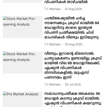
വിപണികൾ താഴ്ചയിൽ
T C Mathew
07 Aug 2026
പശ്ചിമേഷ്യയിൽ ചർച്ച
നടന്നേക്കും; ക്രൂഡ് ഓയിൽ 84
ഡോളറിനു താഴെ; ഇന്ത്യൻ
വിപണി പ്രതീക്ഷയിൽ; ചിപ്പ്
ഓഹരികൾ വീണ്ടും ഇടിയുന്നു
T C Mathew
03 Aug 2026
വീണ്ടും ഇറാൻ്റെ മിസൈൽ;
പ്രത്യാക്രമണം ഉണ്ടായില്ല; ക്രൂഡ്
ഓയിൽ വില 88 ഡോളറിലേക്ക്;
ഏഷ്യൻ വിപണികൾ
ഭിന്നദിശകളിൽ; യുഎസ്
പണനയം ഇന്ന്
T C Mathew
29 Jul 2026
സമാധാനപ്രതീക്ഷ അകലെ; 96
ഡോളർ കടന്നു ക്രൂഡ് ഓയിൽ;
ഏഷ്യൻ വിപണികൾ കയറുന്നു;