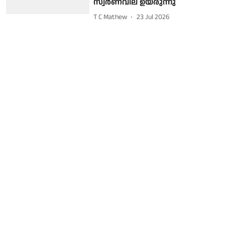
സ്വർണവില ഉയരുന്നു
T C Mathew
23 Jul 2026