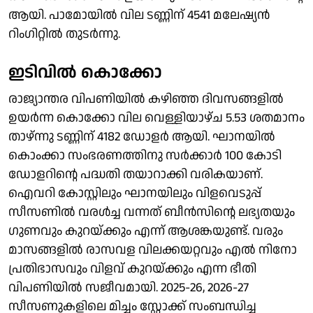
ആയി. പാമോയിൽ വില ടണ്ണിന് 4541 മലേഷ്യൻ
റിംഗിറ്റിൽ തുടർന്നു.
ഇടിവിൽ കൊക്കോ
രാജ്യാന്തര വിപണിയിൽ കഴിഞ്ഞ ദിവസങ്ങളിൽ
ഉയർന്ന കൊക്കോ വില വെള്ളിയാഴ്ച 5.53 ശതമാനം
താഴ്ന്നു ടണ്ണിന് 4182 ഡോളർ ആയി. ഘാനയിൽ
കൊംക്കാ സംഭരണത്തിനു സർക്കാർ 100 കോടി
ഡോളറിൻ്റെ പദ്ധതി തയാറാക്കി വരികയാണ്.
ഐവറി കോസ്റ്റിലും ഘാനയിലും വിളവെടുപ്പ്
സീസണിൽ വരൾച്ച വന്നത് ബീൻസിൻ്റെ ലഭ്യതയും
ഗുണവും കുറയ്ക്കും എന്ന് ആശങ്കയുണ്ട്. വരും
മാസങ്ങളിൽ രാസവള വിലക്കയറ്റവും എൽ നിനോ
പ്രതിഭാസവും വിളവ് കുറയ്ക്കും എന്ന ഭീതി
വിപണിയിൽ സജീവമായി. 2025-26, 2026-27
സീസണുകളിലെ മിച്ചം സ്റ്റോക്ക് സംബന്ധിച്ച