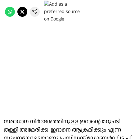
സമാധാന നിർദേശത്തിനുള്ള ഇറാൻ്റെ മറുപടി
തള്ളി അമേരിക്ക. ഇറാനെ ആക്രമിക്കും എന്ന
സൂചനയോടെയാണു പ്രസിഡൻ്റ് ഡോണൾഡ് ട്രംപ്