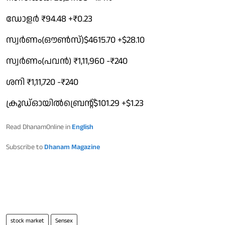
ഡോളർ ₹94.48 +₹0.23
സ്വർണം(ഔൺസ്)$4615.70 +$28.10
സ്വർണം(പവൻ) ₹1,11,960 -₹240
ശനി ₹1,11,720 -₹240
ക്രൂഡ്ഓയിൽബ്രെൻ്റ്$101.29 +$1.23
Read DhanamOnline in
English
Subscribe to
Dhanam Magazine
stock market
Sensex