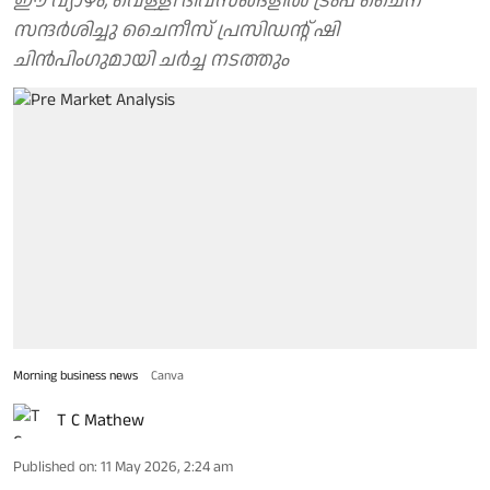
ഈ വ്യാഴം, വെള്ളി ദിവസങ്ങളിൽ ട്രംപ് ചൈന
സന്ദർശിച്ചു ചൈനീസ് പ്രസിഡൻ്റ് ഷി
ചിൻപിംഗുമായി ചർച്ച നടത്തും
Morning business news
Canva
T C Mathew
Published on
:
11 May 2026, 2:24 am