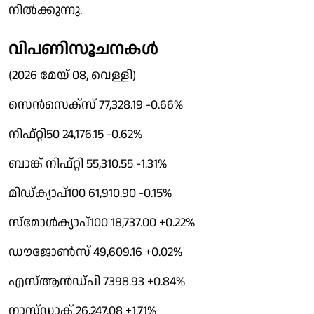
നിൽക്കുന്നു.
വിപണിസൂചനകൾ
(2026 മേയ് 08, വെള്ളി)
സെൻസെക്സ് 77,328.19 -0.66%
നിഫ്റ്റി50 24,176.15 -0.62%
ബാങ്ക് നിഫ്റ്റി 55,310.55 -1.31%
മിഡ്ക്യാപ്100 61,910.90 -0.15%
സ്മോൾക്യാപ്100 18,737.00 +0.22%
ഡൗജോൺസ് 49,609.16 +0.02%
എസ്ആൻഡ്പി 7398.93 +0.84%
നാസ്ഡാക് 26,247.08 +1.71%