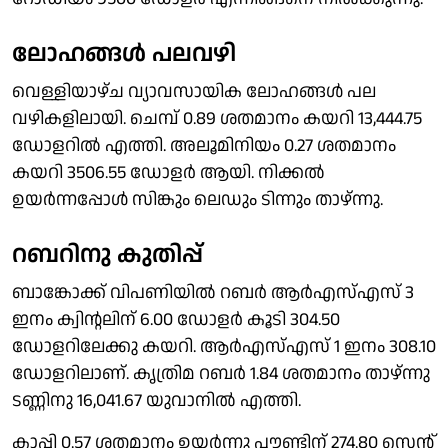
ലോഹങ്ങൾ പലവഴി
വെള്ളിയാഴ്ച വ്യാവസായിക ലോഹങ്ങൾ പല
വഴികളിലായി. ചെമ്പ് 0.89 ശതമാനം കയറി 13,444.75
ഡോളറിൽ എത്തി. അലൂമിനിയം 0.27 ശതമാനം
കയറി 3506.55 ഡോളർ ആയി. നിക്കൽ
ഉയർന്നപ്പോൾ സിങ്കും ലെഡും ടിന്നും താഴ്ന്നു.
റബറിനു കുതിപ്പ്
ബാങ്കോക്ക് വിപണിയിൽ റബർ ആർഎസ്എസ് 3
ഇനം ക്വിൻ്റലിന് 6.00 ഡോളർ കൂടി 304.50
ഡോളറിലേക്കു കയറി. ആർഎസ്എസ് 1 ഇനം 308.10
ഡോളറിലാണ്. കൃത്രിമ റബർ 1.84 ശതമാനം താഴ്ന്നു
ടണ്ണിനു 16,041.67 യുവാനിൽ എത്തി.
കാപ്പി 0.57 ശതമാനം ഉയർന്നു പൗണ്ടിന് 274.80 സെൻ്റ്