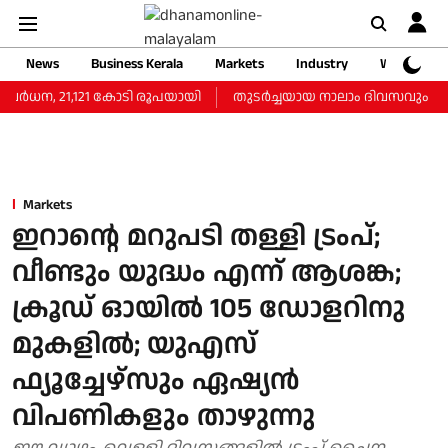
News
Business Kerala
Markets
Industry
Web Storie
, 21,121 കോടി രൂപയായി
തുടർച്ചയായ നാലാം ദിവസവും സംസ്ഥാനത്തെ
Markets
ഇറാൻ്റെ മറുപടി തള്ളി ട്രംപ്;
വീണ്ടും യുദ്ധം എന്ന് ആശങ്ക;
ക്രൂഡ് ഓയിൽ 105 ഡോളറിനു
മുകളിൽ; യുഎസ്
ഫ്യൂച്ചേഴ്‌സും ഏഷ്യൻ
വിപണികളും താഴുന്നു