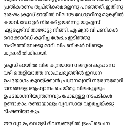
പ്രതികരണം തൃപ്തികരമല്ലെന്നു പറഞ്ഞത്. ഇതിനു
ശേഷം ക്രൂഡ് ഓയിൽ വില 105 ഡോളറിനു മുകളിൽ
കയറി. ഡോളർ നിരക്ക് ഉയർന്നു. യുഎസ്
ഫ്യൂച്ചേഴ്സ് താഴോട്ടു നീങ്ങി. ഏഷ്യൻ വിപണികൾ
റെക്കോർഡ് കുറിച്ച ശേഷം ഇടിഞ്ഞു
നഷ്‌ടത്തിലേക്കു മാറി. വിപണികൾ വീണ്ടും
യുദ്ധഭീതിയിലായി.
ക്രൂഡ് ഓയിൽ വില കുറയാനോ ലഭ്യത കൂടാനോ
വഴി തെളിയാത്ത സാഹചര്യത്തിൽ ഇന്ധന
ഉപയോഗം കുറയ്ക്കാൻ പ്രധാനമന്ത്രി നരേന്ദ്രമോദി
ജനങ്ങളെ ആഹ്വാനം ചെയ്തു. വിലകൂട്ടലും
ഉപയോഗനിയന്ത്രണവും പോലുള്ള നടപടികൾ
ഉണ്ടാകാം. രണ്ടായാലും വ്യവസായ വളർച്ചയ്ക്കു
ഭീഷണിയാകും.
ഈ വ്യാഴം, വെള്ളി ദിവസങ്ങളിൽ ട്രംപ് ചൈന