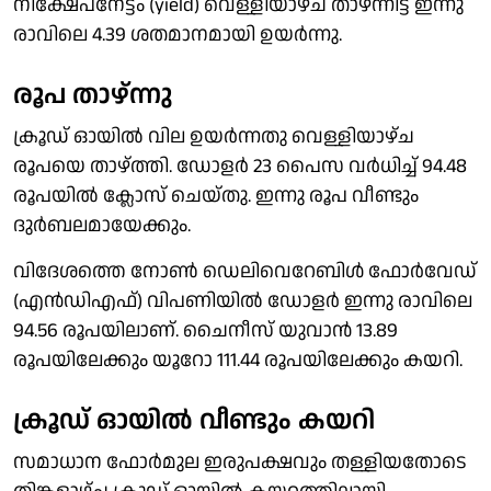
നിക്ഷേപനേട്ടം (yield) വെള്ളിയാഴ്ച താഴ്ന്നിട്ട് ഇന്നു
രാവിലെ 4.39 ശതമാനമായി ഉയർന്നു.
രൂപ താഴ്‌ന്നു
ക്രൂഡ് ഓയിൽ വില ഉയർന്നതു വെള്ളിയാഴ്ച
രൂപയെ താഴ്‌ത്തി. ഡോളർ 23 പൈസ വർധിച്ച് 94.48
രൂപയിൽ ക്ലോസ് ചെയ്തു. ഇന്നു രൂപ വീണ്ടും
ദുർബലമായേക്കും.
വിദേശത്തെ നോൺ ഡെലിവെറേബിൾ ഫോർവേഡ്
(എൻഡിഎഫ്) വിപണിയിൽ ഡോളർ ഇന്നു രാവിലെ
94.56 രൂപയിലാണ്. ചൈനീസ് യുവാൻ 13.89
രൂപയിലേക്കും യൂറോ 111.44 രൂപയിലേക്കും കയറി.
ക്രൂഡ് ഓയിൽ വീണ്ടും കയറി
സമാധാന ഫോർമുല ഇരുപക്ഷവും തള്ളിയതോടെ