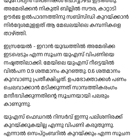
യൂറോപ്യൻ വിപണികൾ ചൊവ്വാഴ്ച ഇടിഞ്ഞു.
അമേരിക്കൻ നികുതി ബില്ലിൽ സൗര, കാറ്റാടി
ഊർജ ഉൽപാദനത്തിനു സബ്സിഡി കുറയ്ക്കാൻ
നിർദ്ദേശമുളളത് ആ മേഖലയിലെ കമ്പനികളെ
താഴ്ത്തി.
ഇസ്രയേൽ - ഇറാൻ യുദ്ധത്തിൽ അമേരിക്ക
ഇടപ്പെടും എന്ന സൂചന യുഎസ് വിപണിയെ
നഷ്ടത്തിലാക്കി. മേയിലെ യുഎസ് റീട്ടെയിൽ
വിൽപന 0.9 ശതമാനം കുറഞ്ഞു. 0.6 ശതമാനം
കുറവാണു പ്രതീക്ഷിച്ചത്. ഉപഭോക്താക്കൾ പണം
ചെലവാക്കാൻ മടിക്കുന്നത് സാമ്പത്തികരംഗം
മന്ദീഭവിക്കുന്നതിൻ്റെ സൂചനയായി പലരും
കാണുന്നു.
യുഎസ് ഫെഡറൽ റിസർവ് ഇന്നു പലിശനിരക്ക്
കുറയ്ക്കുകയില്ല എന്നു വിപണി കരുതുന്നു.
എന്നാൽ സെപ്റ്റംബറിൽ കുറയ്ക്കും എന്ന സൂചന