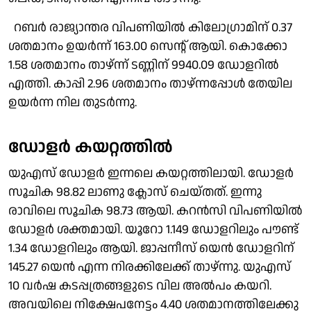
റബർ രാജ്യാന്തര വിപണിയിൽ കിലോഗ്രാമിന് 0.37
ശതമാനം ഉയർന്ന് 163.00 സെൻ്റ് ആയി. കൊക്കോ
1.58 ശതമാനം താഴ്ന്ന് ടണ്ണിന് 9940.09 ഡോളറിൽ
എത്തി. കാപ്പി 2.96 ശതമാനം താഴ്ന്നപ്പോൾ തേയില
ഉയർന്ന നില തുടർന്നു.
ഡോളർ കയറ്റത്തിൽ
യുഎസ് ഡോളർ ഇന്നലെ കയറ്റത്തിലായി. ഡോളർ
സൂചിക 98.82 ലാണു ക്ലോസ് ചെയ്തത്. ഇന്നു
രാവിലെ സൂചിക 98.73 ആയി. കറൻസി വിപണിയിൽ
ഡോളർ ശക്തമായി. യൂറോ 1.149 ഡോളറിലും പൗണ്ട്
1.34 ഡോളറിലും ആയി. ജാപ്പനീസ് യെൻ ഡോളറിന്
145.27 യെൻ എന്ന നിരക്കിലേക്ക് താഴ്ന്നു. യുഎസ്
10 വർഷ കടപ്പത്രങ്ങളുടെ വില അൽപം കയറി.
അവയിലെ നിക്ഷേപനേട്ടം 4.40 ശതമാനത്തിലേക്കു