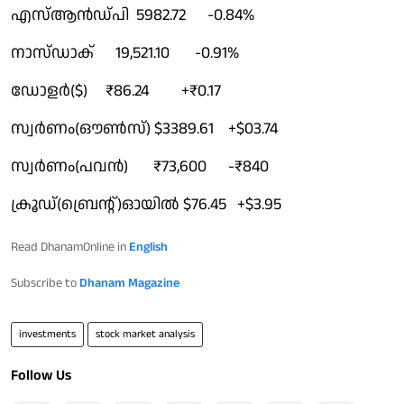
എസ്ആൻഡ്പി 5982.72 -0.84%
നാസ്ഡാക് 19,521.10 -0.91%
ഡോളർ($) ₹86.24 +₹0.17
സ്വർണം(ഔൺസ്) $3389.61 +$03.74
സ്വർണം(പവൻ) ₹73,600 -₹840
ക്രൂഡ്(ബ്രെൻ്റ്)ഓയിൽ $76.45 +$3.95
Read DhanamOnline in
English
Subscribe to
Dhanam Magazine
investments
stock market analysis
Follow Us