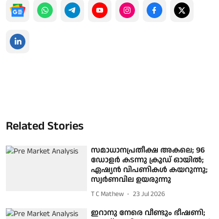
Related Stories
സമാധാനപ്രതീക്ഷ അകലെ; 96
ഡോളർ കടന്നു ക്രൂഡ് ഓയിൽ;
ഏഷ്യൻ വിപണികൾ കയറുന്നു;
സ്വർണവില ഉയരുന്നു
T C Mathew
23 Jul 2026
ഇറാനു നേരെ വീണ്ടും ഭീഷണി;