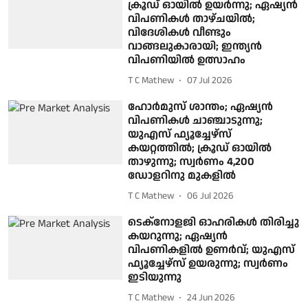
ക്രൂഡ് ഓയിൽ ഉയർന്നു; ഏഷ്യൻ
വിപണികൾ താഴ്ചയിൽ;
വിദേശികൾ വീണ്ടും
വാങ്ങലുകാരായി; ഇന്ത്യൻ
വിപണിയിൽ ഉത്സാഹം
T C Mathew
07 Jul 2026
ഹോർമുസ് ശാന്തം; ഏഷ്യൻ
വിപണികൾ ചാഞ്ചാടുന്നു;
യുഎസ് ഫ്യൂച്ചേഴ്‌സ്
കയറ്റത്തിൽ; ക്രൂഡ് ഓയിൽ
താഴുന്നു; സ്വർണം 4,200
ഡോളറിനു മുകളിൽ
T C Mathew
06 Jul 2026
ടെക്നോളജി ഓഹരികൾ തിരിച്ചു
കയറുന്നു; ഏഷ്യൻ
വിപണികളിൽ ഉണർവ്; യുഎസ്
ഫ്യൂച്ചേഴ്സ് ഉയരുന്നു; സ്വർണം
ഇടിയുന്നു
T C Mathew
24 Jun 2026