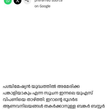
പശ്ചിമേഷ്യൻ യുദ്ധത്തിൽ അമേരിക്ക
പങ്കാളിയാകും എന്ന സൂചന ഇന്നലെ യുഎസ്
വിപണിയെ താഴ്ത്തി. ഇറാൻ്റെ ഭൂഗർഭ
ആണവനിലയങ്ങൾ തകർക്കാനുള്ള ബങ്കർ ബസ്റ്റർ