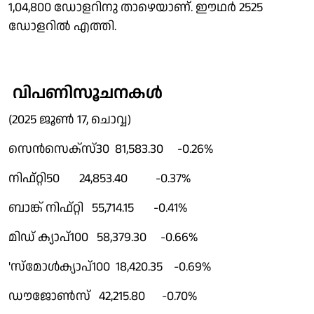
1,04,800 ഡോളറിനു താഴെയാണ്. ഈഥർ 2525
ഡോളറിൽ എത്തി.
വിപണിസൂചനകൾ
(2025 ജൂൺ 17, ചൊവ്വ)
സെൻസെക്സ്30 81,583.30 -0.26%
നിഫ്റ്റി50 24,853.40 -0.37%
ബാങ്ക് നിഫ്റ്റി 55,714.15 -0.41%
മിഡ് ക്യാപ്100 58,379.30 -0.66%
'സ്മോൾക്യാപ്100 18,420.35 -0.69%
ഡൗജോൺസ് 42,215.80 -0.70%