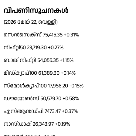
വിപണിസൂചനകൾ
(2026 മേയ് 22, വെള്ളി)
സെൻസെക്സ് 75,415.35 +0.31%
നിഫ്റ്റി50 23,719.30 +0.27%
ബാങ്ക് നിഫ്റ്റി 54,055.35 +1.15%
മിഡ്ക്യാപ്100 61,389.30 +0.14%
സ്മോൾക്യാപ്100 17,956.20 -0.15%
ഡൗജോൺസ് 50,579.70 +0.58%
എസ്ആൻഡ്പി 7473.47 +0.37%
നാസ്ഡാക് 26,343.97 +0.19%