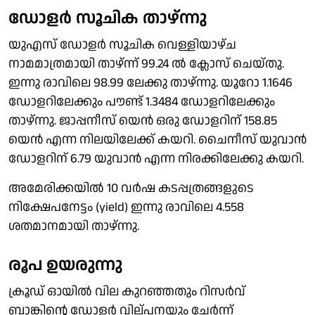
ഡോളർ സൂചിക താഴ്ന്നു
യുഎസ് ഡോളർ സൂചിക വെള്ളിയാഴ്ച
നാമമാത്രമായി താഴ്ന്ന് 99.24 ൽ ക്ലോസ് ചെയ്തു.
ഇന്നു രാവിലെ 98.99 ലേക്കു താഴ്ന്നു. യൂറോ 1.1646
ഡോളറിലേക്കും പൗണ്ട് 1.3484 ഡോളറിലേക്കും
താഴ്ന്നു. ജാപ്പനീസ് യെൻ ഒരു ഡോളറിന് 158.85
യെൻ എന്ന നിലയിലേക്ക് കയറി. ചൈനീസ് യുവാൻ
ഡോളറിന് 6.79 യുവാൻ എന്ന നിരക്കിലേക്കു കയറി.
അമേരിക്കയിൽ 10 വർഷ കടപ്പത്രങ്ങളുടെ
നിക്ഷേപനേട്ടം (yield) ഇന്നു രാവിലെ 4.558
ശതമാനമായി താഴ്ന്നു.
രൂപ ഉയരുന്നു
ക്രൂഡ് ഓയിൽ വില കുറഞ്ഞതും റിസർവ്
ബാങ്കിൻ്റെ ഡോളർ വില്പനയും ചേർന്ന്