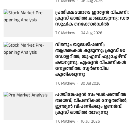
T C Mathew
06 Aug 2026
പ്രതീക്ഷയോടെ ഇന്ത്യൻ വിപണി;
ക്രൂഡ് ഓയിൽ ചാഞ്ചാടുന്നു; ഡൗ
സൂചിക റെക്കോർഡിൽ
T C Mathew
04 Aug 2026
വീണ്ടും യുദ്ധഭീഷണി;
ആശങ്കകൾ കൂടുന്നു; ക്രൂഡ് 90
ഡോളറിൽ; യുഎസ് ഫ്യൂച്ചേഴ്സ്
കയറുന്നു; ഏഷ്യൻ വിപണികൾ
നേട്ടത്തിൽ; സ്വർണവില
കുതിക്കുന്നു
T C Mathew
30 Jul 2026
പശ്ചിമേഷ്യൻ സംഘർഷത്തിൽ
അയവ്; വിപണികൾ നേട്ടത്തിൽ;
ഇന്ത്യൻ വിപണിക്കും ഉണർവ്;
ക്രൂഡ് ഓയിൽ താഴുന്നു
T C Mathew
10 Jul 2026