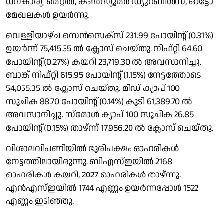
ധനകാര്യ, മെറ്റൽ, കൺസ്യൂമർ ഡ്യുറബിൾസ്, ഓട്ടോ
മേഖലകൾ ഉയർന്നു.
വെള്ളിയാഴ്ച സെൻസെക്‌സ് 231.99 പോയിൻ്റ് (0.31%)
ഉയർന്ന് 75,415.35 ൽ ക്ലോസ് ചെയ്തു. നിഫ്റ്റി 64.60
പോയിൻ്റ് (0.27%) കയറി 23,719.30 ൽ അവസാനിച്ചു.
ബാങ്ക് നിഫ്റ്റി 615.95 പോയിൻ്റ് (1.15%) നേട്ടത്തോടെ
54,055.35 ൽ ക്ലോസ് ചെയ്തു. മിഡ് ക്യാപ് 100
സൂചിക 88.70 പോയിൻ്റ് (0.14%) കൂടി 61,389.70 ൽ
അവസാനിച്ചു. സ്മോൾ ക്യാപ് 100 സൂചിക 26.85
പോയിൻ്റ് (0.15%) താഴ്ന്ന് 17,956.20 ൽ ക്ലോസ് ചെയ്തു.
വിശാലവിപണിയിൽ ഭൂരിപക്ഷം ഓഹരികൾ
നേട്ടത്തിലായിരുന്നു. ബിഎസ്ഇയിൽ 2168
ഓഹരികൾ കയറി, 2027 ഓഹരികൾ താഴ്ന്നു.
എൻഎസ്ഇയിൽ 1744 എണ്ണം ഉയർന്നപ്പോൾ 1522
എണ്ണം ഇടിഞ്ഞു.