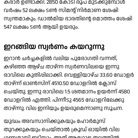
കരാർ ഉണ്ടാക്കി. 2850 കോടി രൂപ മുടക്കുമ്പോൾ
വർഷം 52 ലക്ഷം ടൺ സിമൻ്റ് നിർമാണ ശേഷി
സ്വന്തമാകും. ഡാൽമിയ ഭാരതിൻ്റെ മൊത്തം ശേഷി
547 ലക്ഷം ടൺ ആയി ഉയരും.
ഇറങ്ങിയ സ്വർണം കയറുന്നു
ഇറാൻ ചർച്ചകളിൽ വലിയ പുരോഗതി വന്നത്,
കഴിഞ്ഞ ആഴ്ച താഴ്ന്ന സ്വർണവിലയെ ഇന്നു
രാവിലെ കുതിപ്പിലാക്കി. വെള്ളിയാഴ്ച 33.60 ഡോളർ
താഴ്ന്ന് ഓൺസിന് 4510.50 ഡോളറിൽ ക്ലോസ്
ചെയ്തു. ഇന്നു രാവിലെ 1.5 ശതമാനം ഉയർന്ന് 4580
ഡോളറിൽ എത്തി. പിന്നീടു 4565 ഡോളറിലേക്കു
താഴ്ന്നു. വില ഇനിയും ഉയരുമെന്നാണു സൂചന.
യുദ്ധം അവസാനിക്കുകയും ഹോർമുസ്
തുറക്കുകയും ചെയ്താൽ ക്രൂഡ് ഓയിൽ വില
ഗണ്യമായി ഇടിയും. അത് ആഗോള തലത്തിൽ