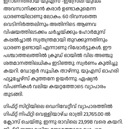
ഇറാനെതിരായ യുഎസ് -ഇസ്രേലി യുദ്ധം
അവസാനിക്കാൻ കരാർ ഉണ്ടാകുമെന്ന
ധാരണയിലാണു ലോകം. 60 ദിവസത്തെ
വെടിനിർത്തലിനും അതിനിടെ ആണവ
വിഷയത്തിലടക്കം ചർച്ചയ്ക്കും ഹോർമുസ്
കപ്പൽച്ചാൽ സ്വതന്ത്രമായി തുറക്കുന്നതിനും
ധാരണ ഉണ്ടായി എന്നാണു റിപ്പോർട്ടുകൾ. ഈ
പശ്ചാത്തലത്തിൽ ക്രൂഡ് ഓയിൽ വില അഞ്ചു
ശതമാനത്തിലധികം ഇടിഞ്ഞു. സ്വർണം കുതിച്ചു
കയറി. ഡോളർ സൂചിക താഴ്ന്നു. യുഎസ് ഓഹരി
ഫ്യൂച്ചേഴ്സ് കുത്തനേ ഉയർന്നു. ഏഷ്യൻ
വിപണികൾ വലിയ കയറ്റത്തോടെ വ്യാപാരം
തുടങ്ങി.
ഗിഫ്റ്റ് സിറ്റിയിലെ ഡെറിവേറ്റീവ് വ്യാപാരത്തിൽ
ഗിഫ്റ്റ് നിഫ്റ്റി വെള്ളിയാഴ്ച രാത്രി 23,765.00 ൽ
ക്ലോസ് ചെയ്തു. ഇന്നു രാവിലെ 23,998 വരെ കയറി.