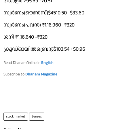
ഡോളർ ₹95.69 -₹0.51
സ്വർണം(ഔൺസ്)$4510.50 -$33.60
സ്വർണം(പവൻ) ₹1,16,960 -₹320
ശനി ₹1,16,640 -₹320
ക്രൂഡ്ഓയിൽബ്രെൻ്റ്$103.54 +$0.96
Read DhanamOnline in
English
Subscribe to
Dhanam Magazine
stock market
Sensex