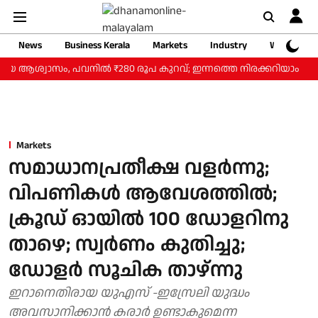
News
Business Kerala
Markets
Industry
Web Storie
ആശ്വാസം, പവനില്‍ ₹280 രൂപ കുറവ്; ഇന്നത്തെ നിരക്കറിയാം
ചെറുക
Markets
സമാധാനപ്രതീക്ഷ വളർന്നു;
വിപണികൾ ആവേശത്തിൽ;
ക്രൂഡ് ഓയിൽ 100 ഡോളറിനു
താഴെ; സ്വർണം കുതിച്ചു;
ഡോളർ സൂചിക താഴ്ന്നു
ഇറാനെതിരായ യുഎസ് -ഇസ്രേലി യുദ്ധം
അവസാനിക്കാൻ കരാർ ഉണ്ടാകുമെന്ന