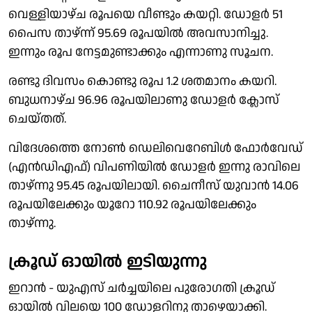
വെള്ളിയാഴ്ച രൂപയെ വീണ്ടും കയറ്റി. ഡോളർ 51
പൈസ താഴ്‌ന്ന് 95.69 രൂപയിൽ അവസാനിച്ചു.
ഇന്നും രൂപ നേട്ടമുണ്ടാക്കും എന്നാണു സൂചന.
രണ്ടു ദിവസം കൊണ്ടു രൂപ 1.2 ശതമാനം കയറി.
ബുധനാഴ്ച 96.96 രൂപയിലാണു ഡോളർ ക്ലോസ്
ചെയ്തത്.
വിദേശത്തെ നോൺ ഡെലിവെറേബിൾ ഫോർവേഡ്
(എൻഡിഎഫ്) വിപണിയിൽ ഡോളർ ഇന്നു രാവിലെ
താഴ്ന്നു 95.45 രൂപയിലായി. ചൈനീസ് യുവാൻ 14.06
രൂപയിലേക്കും യൂറോ 110.92 രൂപയിലേക്കും
താഴ്‌ന്നു.
ക്രൂഡ് ഓയിൽ ഇടിയുന്നു
ഇറാൻ - യുഎസ് ചർച്ചയിലെ പുരോഗതി ക്രൂഡ്
ഓയിൽ വിലയെ 100 ഡോളറിനു താഴെയാക്കി.