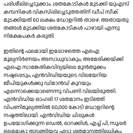
പരിശീലിച്ചെടുക്കാം. ശതകോടികൾ മുടക്കി യുഎസ്
കമ്പനികൾ വികസിപ്പിച്ചെടുത്തതിന് ഡീപ് സീക്
മുടക്കിയത് 60 ലക്ഷം ഡോളറിൽ താഴെ. അതായതു
തങ്ങൾ മുടക്കിയ ശതകോടികൾ പാഴായി എന്നു
നിക്ഷേപകർ കരുതി.
ഇതിൻ്റെ ഫലമായി ഇപ്പോഴത്തെ എഐ
മൂല്യനിർണയം അസാധുവാകും, അമേരിക്കയ്ക്ക്
എഐ സാങ്കേതികവിദ്യയിലെ മുൻതൂക്കം
നഷ്ടപ്പെടും, എൻവിഡിയയുടെ വിലയേറിയ
ജീപിയുകൾക്കു ഡിമാൻഡ് കുറയും
എന്നൊക്കെയാണെന്നു വിപണി വിലയിരുത്തി.
എൻവിഡിയ ഓഹരി 17 ശതമാനം ഇടിഞ്ഞ്
വിപണിമൂല്യത്തിൽ 60,000 കോടി ഡോളറിന്റെ
നഷ്ടത്തിലായി. എൻവിഡിയ ചിപ്പുകൾ
ഉപയോഗിക്കുന്ന ഡെൽ, ഓറക്കിൾ, എച്ച് പി, സൂപ്പർ
മൈക്രോ തുടങ്ങിയവ എട്ടു ശതമാനത്തിലധികം