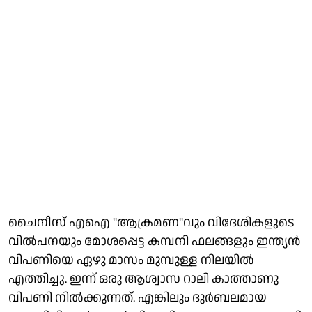
ചൈനീസ് എഐ ''ആക്രമണ"വും വിദേശികളുടെ
വിൽപനയും മോശപ്പെട്ട കമ്പനി ഫലങ്ങളും ഇന്ത്യൻ
വിപണിയെ ഏഴു മാസം മുമ്പുള്ള നിലയിൽ
എത്തിച്ചു. ഇന്ന് ഒരു ആശ്വാസ റാലി കാത്താണു
വിപണി നിൽക്കുന്നത്. എങ്കിലും ദുർബലമായ