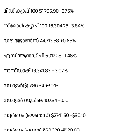
മിഡ് ക്യാപ് 100 51,795.90 -2.75%
സ്മോൾ ക്യാപ് 100 16,304.25 -3.84%
ഡൗ ജോൺസ് 44,713.58 +0.65%
എസ് ആൻഡ് പി 6012.28 -1.46%
നാസ്ഡാക് 19,341.83 - 3.07%
ഡോളർ($) ₹86.34 +₹0.13
ഡോളർ സൂചിക 107.34 -0.10
സ്വർണം (ഔൺസ്) $2741.50 -$30.10
സ്വർണം(പവൻ) ₹60,320 -₹120.00