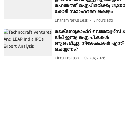
ഹെൽത്ത് ഐപിഒയ്ക്ക്; ₹4,800
കോടി സമാഹരണ ലക്ഷ്യം
Dhanam News Desk
7 hours ago
ടെക്നോക്രാഫ്റ്റ് വെഞ്ച്വേഴ്സ് &
ലീപ് ഇന്ത്യ ഐ.പി.ഒകൾ
ആരംഭിച്ചു; നിക്ഷേപകർ എന്ത്
ചെയ്യണം?
Pintu Prakash
07 Aug 2026