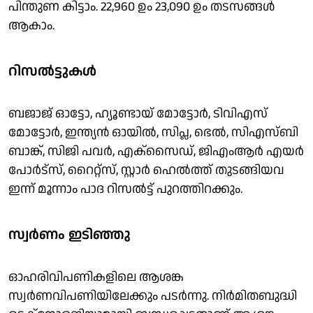
പിന്തുണ കിട്ടാം. 22,960 ഉം 23,090 ഉം തടസങ്ങൾ
ആകാം.
റിസൽട്ടുകൾ
ബജാജ് ഓട്ടോ, ഹ്യൂണ്ടായ് മോട്ടോർ, ടിവിഎസ്
മോട്ടാേർ, ഇന്ത്യൻ ഓയിൽ, സിപ്ല, ഭെൽ, സിഎസ്ബി
ബാങ്ക്, സിജി പവർ, എക്സൈഡ്, ജിഎംആർ എയർ
പോർട്സ്, റൈറ്റ്സ്, സ്റ്റാർ ഹെൽത്ത് തുടങ്ങിയവ
ഇന്ന് മൂന്നാം പാദ റിസൽട്ട് പുറത്തിറക്കും.
സ്വർണം ഇടിഞ്ഞു
ഓഹരിവിപണികളിലെ ആശങ്ക
സ്വർണവിപണിയിലേക്കും പടർന്നു. നിർമിതബുദ്ധി