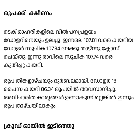
രൂപക്ക് ക്ഷീണം
ടെക് ഓഹരികളിലെ വിൽപനപ്രളയം
ഡോളറിനെയും ഉലച്ചു. ഇന്നലെ 107.81 വരെ കയറിയ
ഡോളർ സൂചിക 107.34 ലേക്കു താഴ്ന്നു ക്ലോസ്
ചെയ്തു. ഇന്നു രാവിലെ സൂചിക 107.74 വരെ
കുതിച്ചു കയറി.
രൂപ തിങ്കളാഴ്ചയും ദുർബലമായി. ഡോളർ 13
പൈസ കയറി 86.34 രൂപയിൽ അവസാനിച്ചു.
അവിചാരിത കാര്യങ്ങൾ ഉണ്ടാകുന്നില്ലെങ്കിൽ ഇന്നും
രൂപ താഴ്ചയിലാകും.
ക്രൂഡ് ഓയിൽ ഇടിഞ്ഞു