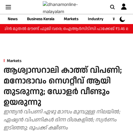
News
Business Kerala
Markets
Industry
Web Storie
യിന്‍ മുതല്‍ മൗണ്ട് ഫുജി വരെ; ഐആര്‍സിടിസി പാക്കേജ് ₹3.46 ലക്ഷം മു
Markets
ആശ്വാസറാലി കാത്ത് വിപണി;
മനോഭാവം നെഗറ്റീവ് ആയി
തുടരുന്നു; ഡോളർ വീണ്ടും
ഉയരുന്നു
ഇന്ത്യൻ വിപണി ഏഴു മാസം മുമ്പുള്ള നിലയിൽ;
ഏഷ്യന്‍ വിപണികള്‍ ഭിന്ന ദിശകളില്‍; സ്വർണം
ഇടിഞ്ഞു; രൂപക്ക് ക്ഷീണം