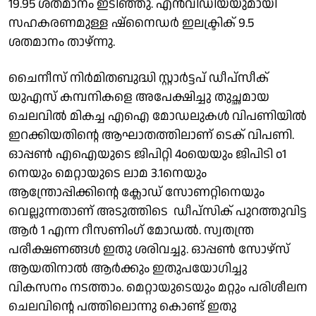
19.95 ശതമാനം ഇടിഞ്ഞു. എൻവിഡിയയുമായി
സഹകരണമുള്ള ഷ്നൈഡർ ഇലക്ട്രിക് 9.5
ശതമാനം താഴ്ന്നു.
ചൈനീസ് നിർമിതബുദ്ധി സ്റ്റാർട്ടപ് ഡീപ്സീക്
യുഎസ് കമ്പനികളെ അപേക്ഷിച്ചു തുച്ഛമായ
ചെലവിൽ മികച്ച എഐ മോഡലുകൾ വിപണിയിൽ
ഇറക്കിയതിൻ്റെ ആഘാതത്തിലാണ് ടെക് വിപണി.
ഓപ്പൺ എഐയുടെ ജിപിറ്റി 4oയെയും ജിപിടി o1
നെയും മെറ്റായുടെ ലാമ 3.1നെയും
ആന്ത്രോപ്പിക്കിൻ്റെ ക്ലോഡ് സോണറ്റിനെയും
വെല്ലുന്നതാണ് അടുത്തിടെ ഡീപ്സിക് പുറത്തുവിട്ട
ആർ 1 എന്ന റീസണിംഗ് മോഡൽ. സ്വതന്ത്ര
പരീക്ഷണങ്ങൾ ഇതു ശരിവച്ചു. ഓപ്പൺ സോഴ്സ്
ആയതിനാൽ ആർക്കും ഇതുപയോഗിച്ചു
വികസനം നടത്താം. മെറ്റായുടെയും മറ്റും പരിശീലന
ചെലവിൻ്റെ പത്തിലൊന്നു കൊണ്ട് ഇതു