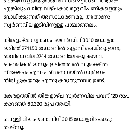
ടെക്നോളജിയുമായി ബന്ധപ്പെട്ടതാണ് ആശങ്ക
എങ്കിലും വലിയ വീഴ്ചകൾ മറ്റു വിപണികളെയും
ബാധിക്കുന്നത് അസാധാരണമല്ല. അതാണു
സ്വർണവില ഇടിവിനുള്ള പശ്ചാത്തലം.
തിങ്കളാഴ്ച സ്വർണം ഔൺസിന് 30.10 ഡോളർ
ഇടിഞ് 2741.50 ഡോളറിൽ ക്ലോസ് ചെയ്തു. ഇന്നു
രാവിലെ വില 2744 ഡോളറിലേക്കു കയറി.
ഓഹരികൾ ഇന്നും ഇടിഞ്ഞാൽ സുരക്ഷിത
നിക്ഷേപം എന്ന പരിഗണനയിൽ സ്വർണം
തിരിച്ചുകയറും എന്നു കരുതുന്നവർ ഉണ്ട്.
കേരളത്തിൽ തിങ്കളാഴ്ച സ്വർണവില പവന് 120 രൂപ
കുറഞ്ഞ് 60,320 രൂപ ആയി.
വെള്ളിവില ഔൺസിന് 30.15 ഡോളറിലേക്കു
താഴ്ന്നു.