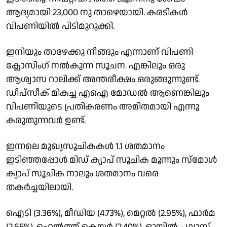
ആദ്യമായി 23,000 നു താഴെയായി. കരടികൾ
വിപണിയിൽ പിടിമുറുക്കി.
ഇനിയും താഴേക്കു നീങ്ങും എന്നാണ് വിപണി
ക്ലോസിംഗ് നൽകുന്ന സൂചന. എങ്കിലും ഒരു
ആശ്വാസ റാലിക്ക് അന്തരീക്ഷം ഒരുങ്ങുന്നുണ്ട്.
ഡീപ്സീക് മികച്ച എഐ മോഡൽ ആണെങ്കിലും
വിപണിയുടെ പ്രതികരണം അമിതമായി എന്നു
കരുതുന്നവർ ഉണ്ട്.
ഇന്നലെ മുഖ്യസൂചികകൾ 1.1 ശതമാനം
ഇടിഞ്ഞപ്പോൾ മിഡ് ക്യാപ് സൂചിക മൂന്നും സ്മോൾ
ക്യാപ് സൂചിക നാലും ശതമാനം വരെ
തകർച്ചയിലായി.
ഐടി (3.36%), മീഡിയ (4.73%), മെറ്റൽ (2.95%), ഫാർമ
(2.65%), ഹെൽത്ത് കെയർ (2.40%), ഓയിൽ - ഗ്യാസ്