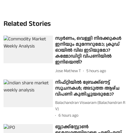
Related Stories
സ്വർണം, വെള്ളി നിരക്കുകൾ
ഇനിയും മുന്നേറുമോ; ക്രൂഡ്
ഓയിൽ വില ഇടിയുമോ?
കമ്മോഡിറ്റി വിപണിയിൽ
ഇനിയെന്ത്?
Jose Mathew T
5 hours ago
നിഫ്റ്റിയിൽ ബ്രേക്ക്‌ഔട്ട്
സൂചനകൾ; അടുത്ത ആഴ്ച
വിപണി കുതിച്ചുയരുമോ?
Balachandran Viswaram (Balachandran R
V)
6 hours ago
ബ്ലാക്ക്‌സ്റ്റോൺ
ഉടമസ്ഥതയിലുള്ള എജിഎസ്