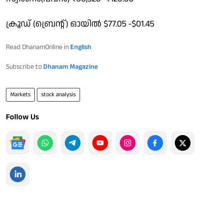
ക്രൂഡ് (ബ്രെൻ്റ്) ഓയിൽ $77.05 -$01.45
Read DhanamOnline in
English
Subscribe to
Dhanam Magazine
Markets
stock analysis
Follow Us