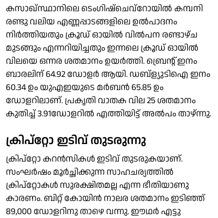
കസാഖ്‌സ്ഥാനിലെ ടെംഗിഷ്‌ചെവ്റോയിൽ കമ്പനി
രണ്ടു വലിയ എണ്ണപ്പാടങ്ങളിലെ ഉൽപാദനം
നിർത്തിയതും ക്രൂഡ് ഓയിൽ വിൽപന രണ്ടാഴ്ച
മുടങ്ങും എന്നറിയിച്ചതും ഇന്നലെ ക്രൂഡ് ഓയിൽ
വിലയെ ഒന്നര ശതമാനം ഉയർത്തി. ബ്രെൻ്റ് ഇനം
ബാരലിന് 64.92 ഡോളർ ആയി. ഡബ്ള്യുടിഐ ഇനം
60.34 ഉം യുഎഇയുടെ മർബൻ 65.85 ഉം
ഡോളറിലാണ്. പ്രകൃതി വാതക വില 25 ശതമാനം
കുതിച്ച് 3.91ഡോളറിൽ എത്തിയിട്ട് അൽപം താഴ്‌ന്നു.
ക്രിപ്റ്റോ ഇടിവ് തുടരുന്നു
ക്രിപ്റ്റോ കറൻസികൾ ഇടിവ് തുടരുകയാണ്.
സംഘർഷം മൂർച്ഛിക്കുന്ന സാഹചര്യത്തിൽ
ക്രിപ്റ്റോകൾ സുരക്ഷിതമല്ല എന്ന ഭീതിയാണു
കാരണം. ബിറ്റ് കോയിൻ നാലര ശതമാനം ഇടിഞ്ഞ്
89,000 ഡോളറിനു താഴെ വന്നു. ഈഥർ എട്ടു