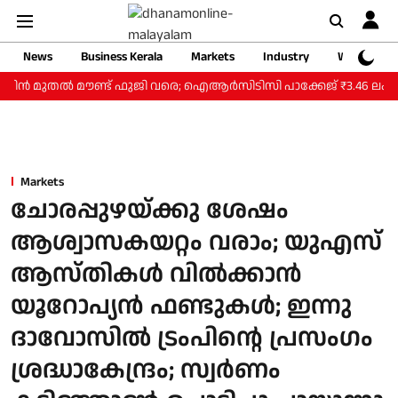
News
Business Kerala
Markets
Industry
Web Storie
ിന്‍ മുതല്‍ മൗണ്ട് ഫുജി വരെ; ഐആര്‍സിടിസി പാക്കേജ് ₹3.46 ലക്ഷം മു
Markets
ചോരപ്പുഴയ്ക്കു ശേഷം
ആശ്വാസകയറ്റം വരാം; യുഎസ്
ആസ്തികൾ വിൽക്കാൻ
യൂറോപ്യൻ ഫണ്ടുകൾ; ഇന്നു
ദാവോസിൽ ട്രംപിൻ്റെ പ്രസംഗം
ശ്രദ്ധാകേന്ദ്രം; സ്വർണം