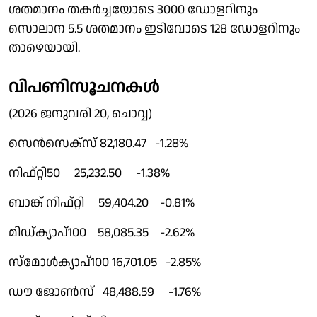
ശതമാനം തകർച്ചയോടെ 3000 ഡോളറിനും
സൊലാന 5.5 ശതമാനം ഇടിവോടെ 128 ഡോളറിനും
താഴെയായി.
വിപണിസൂചനകൾ
(2026 ജനുവരി 20, ചൊവ്വ)
സെൻസെക്സ് 82,180.47 -1.28%
നിഫ്റ്റി50 25,232.50 -1.38%
ബാങ്ക് നിഫ്റ്റി 59,404.20 -0.81%
മിഡ്ക്യാപ്100 58,085.35 -2.62%
സ്മോൾക്യാപ്100 16,701.05 -2.85%
ഡൗ ജോൺസ് 48,488.59 -1.76%