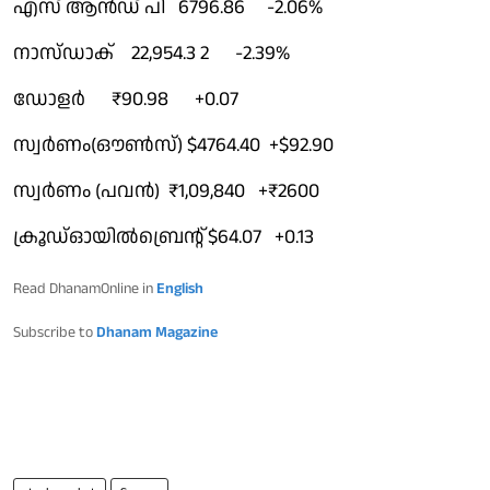
എസ് ആൻഡ് പി 6796.86 -2.06%
നാസ്ഡാക് 22,954.3 2 -2.39%
ഡോളർ ₹90.98 +0.07
സ്വർണം(ഔൺസ്) $4764.40 +$92.90
സ്വർണം (പവൻ) ₹1,09,840 +₹2600
ക്രൂഡ്ഓയിൽബ്രെൻ്റ് $64.07 +0.13
Read DhanamOnline in
English
Subscribe to
Dhanam Magazine