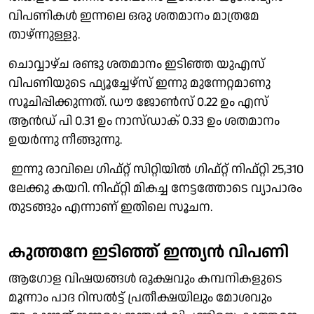
വിപണികൾ ഇന്നലെ ഒരു ശതമാനം മാത്രമേ
താഴ്‌ന്നുള്ളു.
ചൊവ്വാഴ്ച രണ്ടു ശതമാനം ഇടിഞ്ഞ യുഎസ്
വിപണിയുടെ ഫ്യൂച്ചേഴ്സ് ഇന്നു മുന്നേറ്റമാണു
സൂചിപ്പിക്കുന്നത്. ഡൗ ജോൺസ് 0.22 ഉം എസ്
ആൻഡ് പി 0.31 ഉം നാസ്‌ഡാക് 0.33 ഉം ശതമാനം
ഉയർന്നു നീങ്ങുന്നു.
ഇന്നു രാവിലെ ഗിഫ്‌റ്റ് സിറ്റിയിൽ ഗിഫ്റ്റ് നിഫ്റ്റി 25,310
ലേക്കു കയറി. നിഫ്റ്റി മികച്ച നേട്ടത്തോടെ വ്യാപാരം
തുടങ്ങും എന്നാണ് ഇതിലെ സൂചന.
കുത്തനേ ഇടിഞ്ഞ് ഇന്ത്യൻ വിപണി
ആഗോള വിഷയങ്ങൾ രൂക്ഷവും കമ്പനികളുടെ
മൂന്നാം പാദ റിസൽട്ട് പ്രതീക്ഷയിലും മോശവും