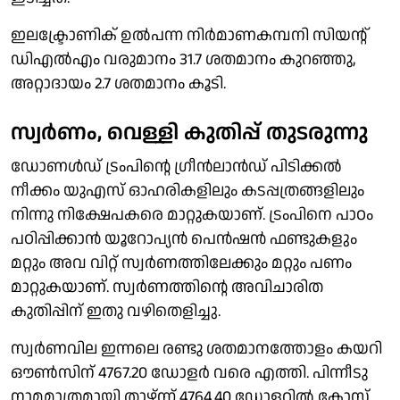
ഇലക്ട്രോണിക് ഉൽപന്ന നിർമാണകമ്പനി സിയൻ്റ്
ഡിഎൽഎം വരുമാനം 31.7 ശതമാനം കുറഞ്ഞു,
അറ്റാദായം 2.7 ശതമാനം കൂടി.
സ്വർണം, വെള്ളി കുതിപ്പ് തുടരുന്നു
ഡോണൾഡ് ട്രംപിൻ്റെ ഗ്രീൻലാൻഡ് പിടിക്കൽ
നീക്കം യുഎസ് ഓഹരികളിലും കടപ്പത്രങ്ങളിലും
നിന്നു നിക്ഷേപകരെ മാറ്റുകയാണ്. ട്രംപിനെ പാഠം
പഠിപ്പിക്കാൻ യൂറോപ്യൻ പെൻഷൻ ഫണ്ടുകളും
മറ്റും അവ വിറ്റ് സ്വർണത്തിലേക്കും മറ്റും പണം
മാറ്റുകയാണ്. സ്വർണത്തിൻ്റെ അവിചാരിത
കുതിപ്പിന് ഇതു വഴിതെളിച്ചു.
സ്വർണവില ഇന്നലെ രണ്ടു ശതമാനത്തോളം കയറി
ഔൺസിന് 4767.20 ഡോളർ വരെ എത്തി. പിന്നീടു
നാമമാത്രമായി താഴ്ന്ന് 4764.40 ഡോളറിൽ ക്ലോസ്