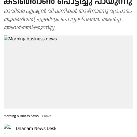
കടിഞ്ഞാൺ പൊട്ടിച്ചു പായുന്നു
രാവിലെ ഏഷ്യൻ വിപണികൾ താഴ്‌ന്നാണു വ്യാപാരം
തുടങ്ങിയത്, എങ്കിലും ചൊവ്വാഴ്ചത്തെ തകർച്ച
ആവർത്തിക്കുന്നില്ല
Morning business news
Canva
Dhanam News Desk