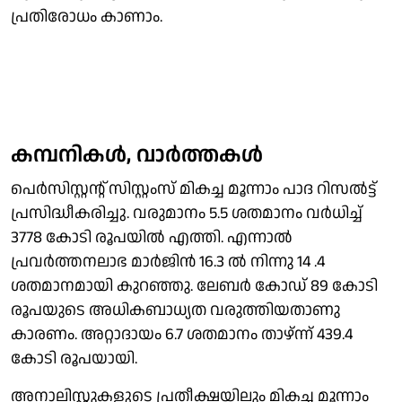
പ്രതിരോധം കാണാം.
കമ്പനികൾ, വാർത്തകൾ
പെർസിസ്റ്റൻ്റ് സിസ്റ്റംസ് മികച്ച മൂന്നാം പാദ റിസൽട്ട്
പ്രസിദ്ധീകരിച്ചു. വരുമാനം 5.5 ശതമാനം വർധിച്ച്
3778 കോടി രൂപയിൽ എത്തി. എന്നാൽ
പ്രവർത്തനലാഭ മാർജിൻ 16.3 ൽ നിന്നു 14 .4
ശതമാനമായി കുറഞ്ഞു. ലേബർ കോഡ് 89 കോടി
രൂപയുടെ അധികബാധ്യത വരുത്തിയതാണു
കാരണം. അറ്റാദായം 6.7 ശതമാനം താഴ്‌ന്ന് 439.4
കോടി രൂപയായി.
അനാലിസ്റ്റുകളുടെ പ്രതീക്ഷയിലും മികച്ച മൂന്നാം