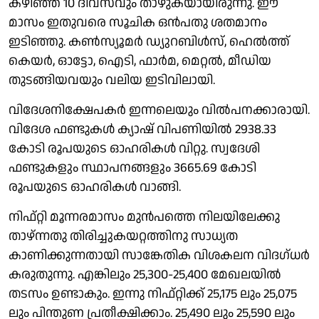
കഴിഞ്ഞ 10 ദിവസവും താഴുകയായിരുന്നു. ഈ
മാസം ഇതുവരെ സൂചിക ഒൻപതു ശതമാനം
ഇടിഞ്ഞു. കൺസ്യൂമർ ഡ്യുറബിൾസ്, ഹെൽത്ത്
കെയർ, ഓട്ടോ, ഐടി, ഫാർമ, മെറ്റൽ, മീഡിയ
തുടങ്ങിയവയും വലിയ ഇടിവിലായി.
വിദേശനിക്ഷേപകർ ഇന്നലെയും വിൽപനക്കാരായി.
വിദേശ ഫണ്ടുകൾ ക്യാഷ് വിപണിയിൽ 2938.33
കോടി രൂപയുടെ ഓഹരികൾ വിറ്റു. സ്വദേശി
ഫണ്ടുകളും സ്ഥാപനങ്ങളും 3665.69 കോടി
രൂപയുടെ ഓഹരികൾ വാങ്ങി.
നിഫ്റ്റി മൂന്നരമാസം മുൻപത്തെ നിലയിലേക്കു
താഴ്ന്നതു തിരിച്ചുകയറ്റത്തിനു സാധ്യത
കാണിക്കുന്നതായി സാങ്കേതിക വിശകലന വിദഗ്ധർ
കരുതുന്നു. എങ്കിലും 25,300-25,400 മേഖലയിൽ
തടസം ഉണ്ടാകും. ഇന്നു നിഫ്റ്റിക്ക് 25,175 ലും 25,075
ലും പിന്തുണ പ്രതീക്ഷിക്കാം. 25,490 ലും 25,590 ലും