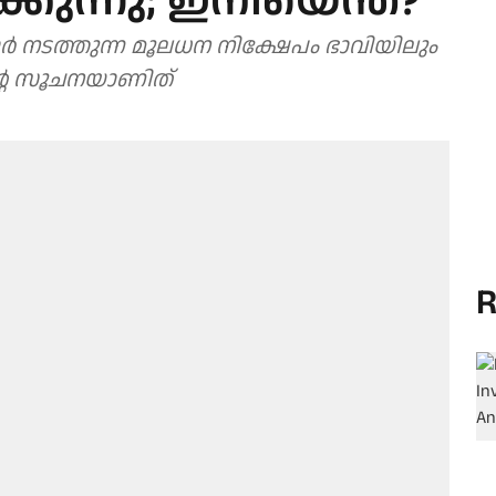
ുന്നു; ഇനിയെന്ത്?
ർ നടത്തുന്ന മൂലധന നിക്ഷേപം ഭാവിയിലും
്റെ സൂചനയാണിത്
R