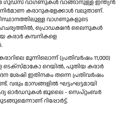
െ ​ഗുഡ്സ് വാ​ഗണുകൾ വാങ്ങാനുള്ള ഇന്ത്യൻ
നി‌ർമാണ കരാറുകളേക്കാൾ വലുതാണ്.
സ്ഥാനത്തിലുള്ള വാ​ഗണുകളുടെ
സാഹചര്യത്തിൽ, പ്രൊഡക്ഷൻ ലൈനുകൾ
യ കരാർ കമ്പനികളെ
.
രാറിലെ മൂന്നിലൊന്ന് (പ്രതിവർഷം 11,000)
്ള ടെക്സ്മാകോ റെയിൽ, പുതിയ കരാർ
്പാദന ശേഷി ഇതിനകം തന്നെ പ്രതിവർഷം
്ട്. വരും മാസങ്ങളിൽ ഘട്ടംഘട്ടമായി
ആദ്യ ഓർഡറുകൾ ജൂലൈ - സെപ്റ്റംബർ
്ങുമെന്നാണ് റിപ്പോർട്ട്.