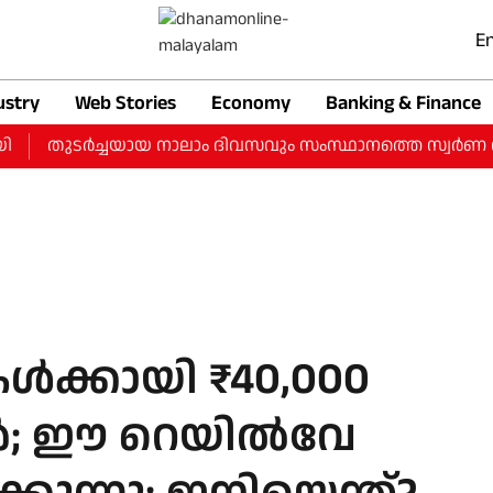
En
ustry
Web Stories
Economy
Banking & Finance
തുടർച്ചയായ നാലാം ദിവസവും സംസ്ഥാനത്തെ സ്വർണ വിലയിൽ വർധ
ൾക്കായി ₹40,000
ർ; ഈ റെയിൽവേ