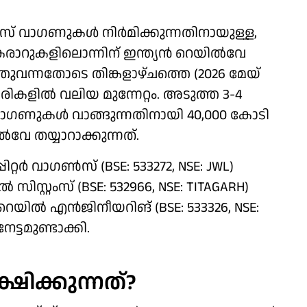
്സ് വാ​ഗണുകൾ നിർമിക്കുന്നതിനായുള്ള,
 കരാറുകളിലൊന്നിന് ഇന്ത്യൻ റെയിൽവേ
്തുവന്നതോടെ തിങ്കളാഴ്ചത്തെ (2026 മേയ്
ികളിൽ വലിയ മുന്നേറ്റം. അടുത്ത 3-4
ാ​ഗണുകൾ വാങ്ങുന്നതിനായി 40,000 കോടി
േ തയ്യാറാക്കുന്നത്.
ിറ്റർ വാഗൺസ് (BSE: 533272, NSE: JWL)
സ്റ്റംസ് (BSE: 532966, NSE: TITAGARH)
ിൽ എൻജിനീയറിങ് (BSE: 533326, NSE:
്ടമുണ്ടാക്കി.
്ഷിക്കുന്നത്?