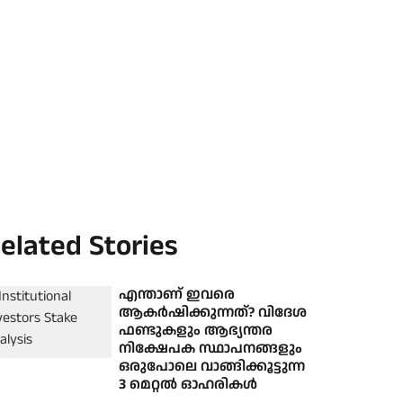
elated Stories
എന്താണ് ഇവ‌രെ
ആകർഷിക്കുന്നത്? വിദേശ
ഫണ്ടുകളും ആഭ്യന്തര
നിക്ഷേപക സ്ഥാപനങ്ങളും
ഒരുപോലെ വാങ്ങിക്കൂട്ടുന്ന
3 മെറ്റൽ ഓഹരികൾ