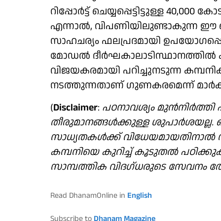
റിപ്പോർട്ട് ചെയ്യപ്പെട്ടിട്ടുള്ള 40,0
എന്നാൽ, വിപണിയിലുണ്ടാകുന്ന ഈ പ
സാഹചര്യം ഫലപ്രദമായി ഉപയോഗപ്പെട
മോഡൽ ദീർഘകാലാടിസ്ഥാനത്തിൽ 
വിജയകരമായി പറിച്ചുനടുന്ന കമ്പനിക
നടത്തുന്നതാണ് ​ഗുണകരമെന്ന് മാർക്കറ
(
Disclaimer
:
പഠനാവശ്യം മുന്‍നിര്‍ത്ത
തീരുമാനങ്ങള്‍ക്കുള്ള ശുപാര്‍ശയല്
സാധ്യതകള്‍ക്ക് വിധേയമായതിനാല്‍ നിക
കമ്പനിയെ കുറിച്ച് കൂടുതല്‍ പഠിക
സാമ്പത്തിക വിദഗ്ധരുടെ സേവനം തേ
Read DhanamOnline in
English
Subscribe to
Dhanam Magazine