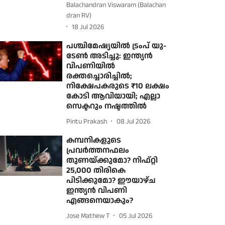
Balachandran Viswaram (Balachan
dran RV)
18 Jul 2026
പശ്ചിമേഷ്യയിൽ ട്രംപ് യു-‌
ടേൺ അടിച്ചു: ഇന്ത്യൻ
വിപണിയിൽ
രക്തച്ചൊരിച്ചിൽ;
നിക്ഷേപകരുടെ ₹10 ലക്ഷം
കോടി ആവിയായി; എല്ലാ
സെക്ടറും നഷ്ടത്തിൽ
Pintu Prakash
08 Jul 2026
കമ്പനികളുടെ
പ്രവർത്തനഫലം
തുണയ്ക്കുമോ? നിഫ്റ്റി
25,000 തിരികെ
പിടിക്കുമോ? ഈയാഴ്ച
ഇന്ത്യൻ വിപണി
എങ്ങനെയാകും?
Jose Mathew T
05 Jul 2026