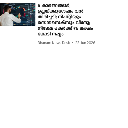
5 കാരണങ്ങൾ;
ഉച്ചയ്ക്കുശേഷം വൻ
തിരിച്ചടി; നിഫ്റ്റിയും
സെൻസെക്സും വീണു;
നിക്ഷേപകർക്ക് ₹6 ലക്ഷം
കോടി നഷ്ടം
Dhanam News Desk
23 Jun 2026