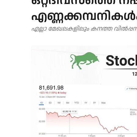
ഒറ്റദിവസത്തെ നഷ്
എണ്ണക്കമ്പനികള്‍
എല്ലാ മേഖലകളിലും കനത്ത വില്‍പ്പന സമ