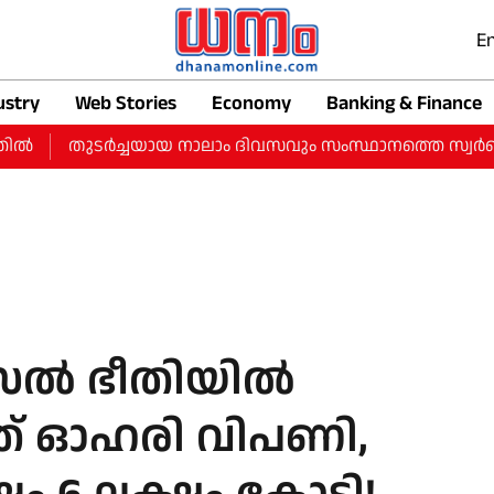
En
ustry
Web Stories
Economy
Banking & Finance
തുടർച്ചയായ നാലാം ദിവസവും സംസ്ഥാനത്തെ സ്വർണ വിലയിൽ വർധന
്‍ ഭീതിയില്‍
ഞ് ഓഹരി വിപണി,