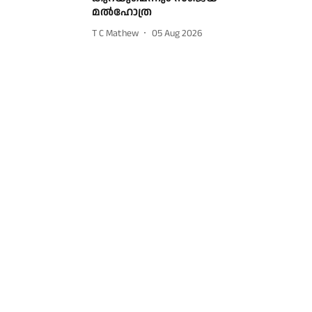
മൽഹോത്ര
T C Mathew
05 Aug 2026