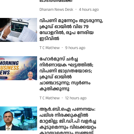
ലാഭത്തിലേക്ക്
Dhanam News Desk
4 hours ago
വിപണി മുന്നേറ്റം തുടരുന്നു,
ക്രൂഡ് ഓയിൽ വില 79
ഡോളറില്‍, രൂപ നേരിയ
ഇടിവില്‍
T C Mathew
9 hours ago
ഹോർമുസ് ചർച്ച
നിർണായക ഘട്ടത്തിൽ;
വിപണി ജാഗ്രതയോടെ;
ക്രൂഡ് ഓയിൽ
ചാഞ്ചാടുന്നു; സ്വർണം
കുതിക്കുന്നു
T C Mathew
12 hours ago
ആർ.ബി.ഐ പണനയം:
പലിശ നിരക്കുകളിൽ
മാറ്റമില്ല; ജി.ഡി.പി വളർച്ച
കൂടുമെന്നും വിലക്കയറ്റം
കുറയുമെന്നും സഞ്ജയ്