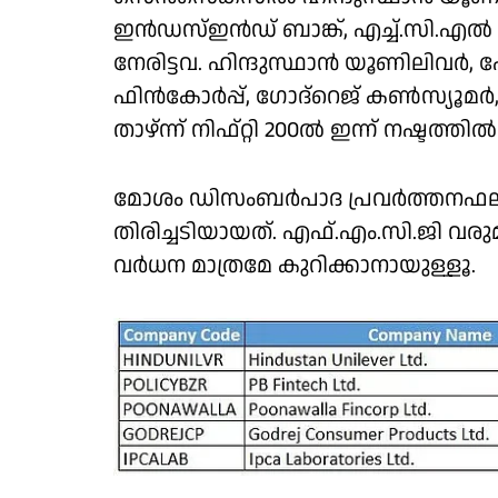
ഇന്‍ഡസ്ഇന്‍ഡ് ബാങ്ക്, എച്ച്.സി.എല്
നേരിട്ടവ. ഹിന്ദുസ്ഥാന്‍ യൂണിലിവര്‍
ഫിന്‍കോര്‍പ്പ്, ഗോദ്‌റെജ് കണ്‍സ്യൂ
താഴ്ന്ന് നിഫ്റ്റി 200ല്‍ ഇന്ന് നഷ്ടത്തി
മോശം ഡിസംബര്‍പാദ പ്രവര്‍ത്തനഫലമ
തിരിച്ചടിയായത്. എഫ്.എം.സി.ജി വരു
വര്‍ധന മാത്രമേ കുറിക്കാനായുള്ളൂ.