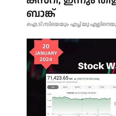
കസറി, ഇന്നും തി
ബാങ്ക്
ഐ.ടി.സിയെയും എച്ച്.യു.എല്ലിനെയും