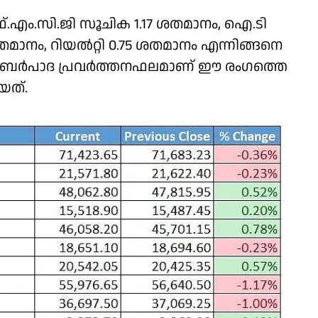
എഫ്.എം.സി.ജി സൂചിക 1.17 ശതമാനം, ഐ.ടി
ാനം, റിയല്‍റ്റി 0.75 ശതമാനം എന്നിങ്ങനെ
ര്‍പാദ പ്രവര്‍ത്തനഫലമാണ് ഈ രംഗത്തെ
യത്.