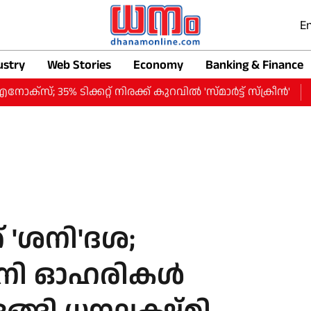
En
ustry
Web Stories
Economy
Banking & Finance
ക്കറ്റ് നിരക്ക് കുറവില്‍ 'സ്മാര്‍ട്ട് സ്‌ക്രീന്‍'
സ്വർണ വ
 'ശനി'ദശ;
നി ഓഹരികള്‍