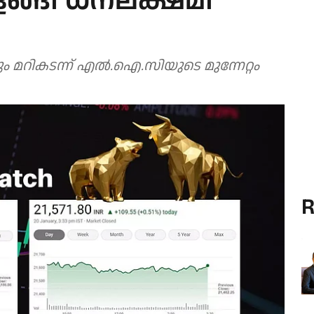
ളങ്ങി ധനലക്ഷ്മി
 മറികടന്ന് എല്‍.ഐ.സിയുടെ മുന്നേറ്റം
R