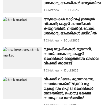
ധനകാര്യ ഓഹരികള്‍ നേട്ടത്തില്‍
T C Mathew
31 Jul 2026
ആശങ്കകൾ മാറ്റിവച്ച് ഇന്ത്യൻ
വിപണി; ഐടി കമ്പനികൾ
കയറ്റത്തില്‍, റിയൽറ്റി, ബാങ്ക്,
ധനകാര്യ ഓഹരികള്‍ ഇടിവില്‍
T C Mathew
30 Jul 2026
മുഖ്യ സൂചികകൾ മുന്നേറി,
ബാങ്ക്, ധനകാര്യ, ഐടി
ഓഹരികള്‍ നേട്ടത്തില്‍; വിശാല
വിപണി താഴോട്ട്
T C Mathew
17 Jul 2026
വിപണി വീണ്ടും മുന്നേറുന്നു,
സെൻസെക്സ് 78,000 നു
മുകളിൽ; ഐടി ഓഹരികൾ
നേട്ടത്തില്‍, പൊതു മേഖല
ബാങ്കുകൾ താഴ്ചയില്‍