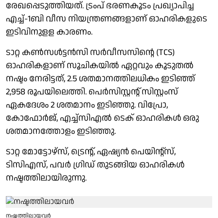
രേഖപ്പെടുത്തിയത്. ട്രംപ് ഭരണകൂടം പ്രഖ്യാപിച്ച
എച്ച്-1ബി വീസ നിയന്ത്രണങ്ങളാണ് ഓഹരികളുടെ
ഇടിവിനുളള കാരണം.
ടാറ്റ കൺസൾട്ടൻസി സർവീസസിന്റെ (TCS)
ഓഹരികളാണ് സൂചികയിൽ ഏറ്റവും കൂടുതൽ
നഷ്ടം നേരിട്ടത്, 2.5 ശതമാനത്തിലധികം ഇടിഞ്ഞ്
2,958 രൂപയിലെത്തി. പെർസിസ്റ്റന്റ് സിസ്റ്റംസ്
ഏകദേശം 2 ശതമാനം ഇടിഞ്ഞു. വിപ്രോ,
കോഫോർജ്, എച്ച്‌സിഎൽ ടെക് ഓഹരികൾ ഒരു
ശതമാനത്തോളം ഇടിഞ്ഞു.
ടാറ്റ മോട്ടോഴ്‌സ്, ട്രെന്റ്, ഏഷ്യൻ പെയിന്റ്‌സ്,
ടിസിഎസ്, പവർ ഗ്രിഡ് തുടങ്ങിയ ഓഹരികൾ
നഷ്ടത്തിലായിരുന്നു.
നഷ്ടത്തിലായവര്‍