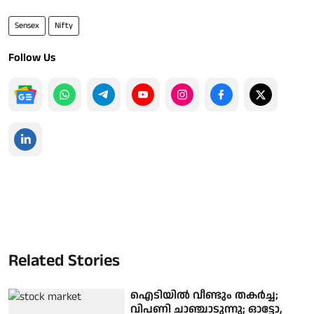
Sensex
Nifty
Follow Us
Related Stories
ഐടിയിൽ വീണ്ടും തകർച്ച;
വിപണി ചാഞ്ചാടുന്നു; ഓട്ടോ,