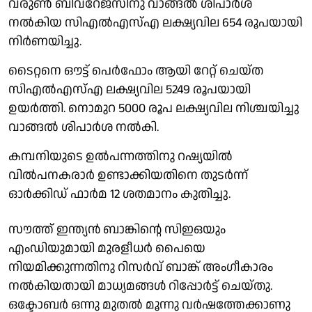
വരുൺ ബിവറേജസിനു വാങ്ങൽ ശിപാർശ
നൽകിയ സിഎൽഎസ്എ ലക്ഷ്യവില 654 രൂപയായി
നിർണയിച്ചു.
ടൈറ്റനെ ഔട്ട് പെർഫോം ആയി റേറ്റ് ചെയ്ത
സിഎൽഎസ്എ ലക്ഷ്യവില 5249 രൂപയായി
ഉയർത്തി. നൊമുറ 5000 രൂപ ലക്ഷ്യവില നിശ്ചയിച്ചു
വാങ്ങൽ ശിപാർശ നൽകി.
കമ്പനിയുടെ ഉൽപന്നത്തിനു റഷ്യയിൽ
വിൽപനകരാർ ഉണ്ടാക്കിയതിനെ തുടർന്ന്
ഓർക്കിഡ് ഫാർമ 12 ശതമാനം കുതിച്ചു.
സൗത്ത് ഇന്ത്യൻ ബാങ്കിൻ്റെ സിഇഒയും
എംഡിയുമായി മുരളീധർ പൈയെ
നിയമിക്കുന്നതിനു റിസർവ് ബാങ്ക് അംഗീകാരം
നൽകിയതായി മാധ്യമങ്ങൾ റിപ്പോർട്ട് ചെയ്തു.
ഒക്ടോബർ ഒന്നു മുതൽ മൂന്നു വർഷത്തേക്കാണു