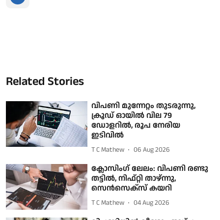
Related Stories
വിപണി മുന്നേറ്റം തുടരുന്നു,
ക്രൂഡ് ഓയിൽ വില 79
ഡോളറില്‍, രൂപ നേരിയ
ഇടിവില്‍
T C Mathew
06 Aug 2026
ക്ലോസിംഗ് ലേലം: വിപണി രണ്ടു
തട്ടിൽ, നിഫ്റ്റി താഴ്ന്നു,
സെൻസെക്സ് കയറി
T C Mathew
04 Aug 2026