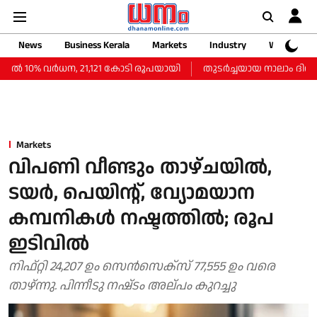
News
Business Kerala
Markets
Industry
Web Storie
‍ 10% വര്‍ധന, 21,121 കോടി രൂപയായി
തുടർച്ചയായ നാലാം ദിവസവും
Markets
വിപണി വീണ്ടും താഴ്ചയിൽ,
ടയർ, പെയിൻ്റ്, വ്യോമയാന
കമ്പനികള്‍ നഷ്ടത്തില്‍; രൂപ
ഇടിവില്‍
നിഫ്റ്റി 24,207 ഉം സെൻസെക്സ് 77,555 ഉം വരെ
താഴ്ന്നു. പിന്നീടു നഷ്‌ടം അല്പം കുറച്ചു