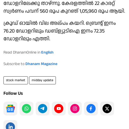
ഡോളറിലേക്കു താഴ്ന്നു. കേരളത്തിൽ 22 കാരറ്റ്
സ്വർണം പവന് 560 രൂപ കുറഞ് 1,05,960 രൂപ ആയി.
ക്രൂഡ് ഓയിൽ വില അല്പം കയറി. ബ്രെൻ്റ് ഇനം
76.20 ഡോളറിലും ഡബ്ള്യുടിഐ ഇനം 72.35
ഡോളറിലും എത്തി.
Read DhanamOnline in
English
Subscribe to
Dhanam Magazine
stock market
midday update
Follow Us