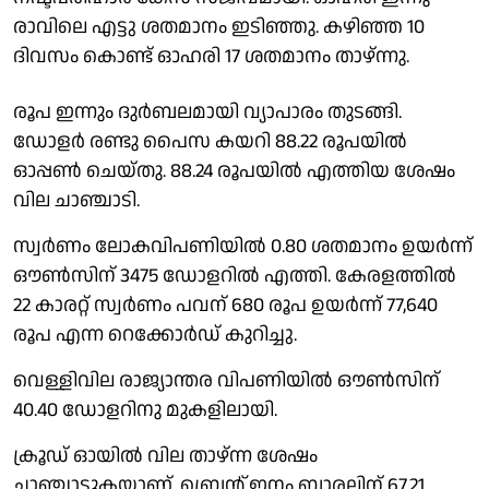
രാവിലെ എട്ടു ശതമാനം ഇടിഞ്ഞു. കഴിഞ്ഞ 10
ദിവസം കൊണ്ട് ഓഹരി 17 ശതമാനം താഴ്ന്നു.
രൂപ ഇന്നും ദുർബലമായി വ്യാപാരം തുടങ്ങി.
ഡോളർ രണ്ടു പൈസ കയറി 88.22 രൂപയിൽ
ഓപ്പൺ ചെയ്തു. 88.24 രൂപയിൽ എത്തിയ ശേഷം
വില ചാഞ്ചാടി.
സ്വർണം ലോകവിപണിയിൽ 0.80 ശതമാനം ഉയർന്ന്
ഔൺസിന് 3475 ഡോളറിൽ എത്തി. കേരളത്തിൽ
22 കാരറ്റ് സ്വർണം പവന് 680 രൂപ ഉയർന്ന് 77,640
രൂപ എന്ന റെക്കോർഡ് കുറിച്ചു.
വെള്ളിവില രാജ്യാന്തര വിപണിയിൽ ഔൺസിന്
40.40 ഡോളറിനു മുകളിലായി.
ക്രൂഡ് ഓയിൽ വില താഴ്ന്ന ശേഷം
ചാഞ്ചാടുകയാണ്. ബ്രെൻ്റ് ഇനം ബാരലിന് 67.21