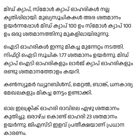
മിഡ് ക്യാപ്, സ്മോൾ ക്യാപ് ഓഹരികൾ നല്ല
കൃതിപ്പിലായി. മുഖ്യസൂചികകൾ അര ശതമാനം
ഉയർന്നപ്പോൾ മിഡ് ക്യാപ് 100 ഉം സ്മോൾ ക്യാപ് 100
ഉം ഒരു ശതമാനത്തിനു മുകളിലായിരുന്നു.
ഐടി ഓഹരികൾ ഇന്നു മികച്ച മുന്നേറ്റം നടത്തി.
നിഫ്റ്റി ഐടി സൂചിക 1.77 ശതമാനം ഉയർന്നു. മിഡ്
ക്യാപ് ഐടി ഓഹരികളും ലാർജ് ക്യാപ് ഓഹരികളും
രണ്ടു ശതമാനത്തോളം കയറി.
കൺസ്യൂമർ ഡ്യൂറബിൾസ്, മെറ്റൽ, ബാങ്ക്, ധനകാര്യ
മേഖലകളും മികച്ച നേട്ടം ഉണ്ടാക്കി.
ഓല ഇലക്ട്രിക് ഓഹരി രാവിലെ ഏഴു ശതമാനം
കുതിച്ചു. ഒരാഴ്ച കൊണ്ട് ഓഹരി 23 ശതമാനം
ഉയർന്നു. ജിഎസ്ടി ഇളവ് പ്രതീക്ഷയാണ് പ്രധാന
കാരണം.