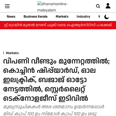
News
Business Kerala
Markets
Industry
Web Storie
റ്റ് ട്രെയിന്‍ മുതല്‍ മൗണ്ട് ഫുജി വരെ; ഐആര്‍സിടിസി പാക്കേജ് ₹3.4
Markets
വിപണി വീണ്ടും മുന്നേറ്റത്തിൽ;
കൊച്ചിൻ ഷിപ്പ്‌യാർഡ്, ഓല
ഇലക്ട്രിക്, ബജാജ് ഓട്ടോ
നേട്ടത്തില്‍, സ്റ്റെർലൈറ്റ്
ടെക്നോളജീസ് ഇടിവില്‍
മുഖ്യസൂചികകൾ അര ശതമാനം ഉയർന്നപ്പോൾ
മിഡ് ക്യാപ് 100 ഉം സ്മോൾ ക്യാപ് 100 ഉം ഒരു