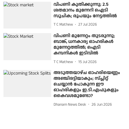
വിപണി കുതിക്കുന്നു; 2.5
ശതമാനം മുന്നേറി ഐടി
സൂചിക; രൂപയും നേട്ടത്തിൽ
T C Mathew
27 Jul 2026
വിപണി മുന്നേറ്റം തുടരുന്നു;
ബാങ്ക്, ധനകാര്യ ഓഹരികൾ
മുന്നേറ്റത്തില്‍; ഐടി
കമ്പനികള്‍ ഇടിവില്‍
T C Mathew
15 Jul 2026
അടുത്തയാഴ്ച ഓഹരിയെണ്ണം
അഞ്ചിരട്ടിയാകും; സ്പ്ലിറ്റ്
ചെയ്യാൻ പോകുന്ന ഈ
ഓഹരികളും ഇ.ടി.എഫുകളും
കൈവശമുണ്ടോ?
Dhanam News Desk
26 Jun 2026