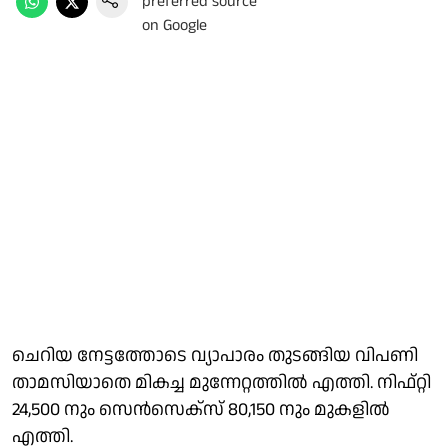
ചെറിയ നേട്ടത്തോടെ വ്യാപാരം തുടങ്ങിയ വിപണി
താമസിയാതെ മികച്ച മുന്നേറ്റത്തിൽ എത്തി. നിഫ്റ്റി
24,500 നും സെൻസെക്സ് 80,150 നും മുകളിൽ
എത്തി.