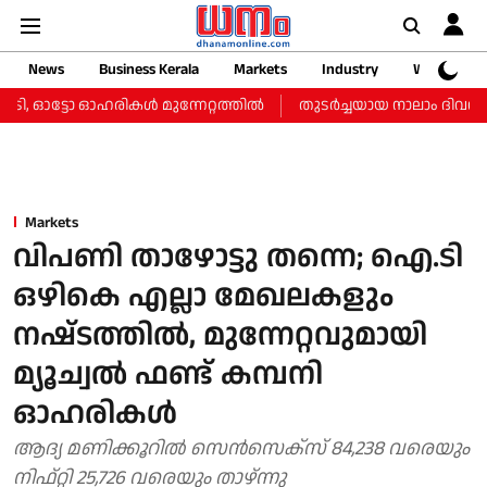
News
Business Kerala
Markets
Industry
Web Storie
, ഓട്ടോ ഓഹരികള്‍ മുന്നേറ്റത്തില്‍
തുടർച്ചയായ നാലാം ദിവസവും സ
Markets
വിപണി താഴോട്ടു തന്നെ; ഐ.ടി
ഒഴികെ എല്ലാ മേഖലകളും
നഷ്‌ടത്തില്‍, മുന്നേറ്റവുമായി
മ്യൂച്വൽ ഫണ്ട് കമ്പനി
ഓഹരികള്‍
ആദ്യ മണിക്കൂറിൽ സെൻസെക്സ് 84,238 വരെയും
നിഫ്റ്റി 25,726 വരെയും താഴ്‌ന്നു