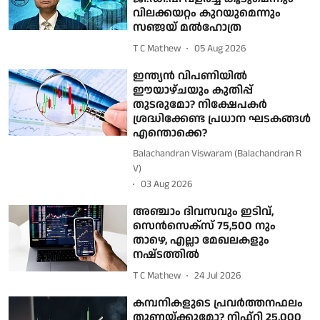
വിലക്കയറ്റം കുറയുമെന്നും
സഞ്ജയ് മൽഹോത്ര
T C Mathew
05 Aug 2026
ഇന്ത്യൻ വിപണിയിൽ
ഈയാഴ്ചയും കുതിപ്പ്
തുടരുമോ? നിക്ഷേപകർ
ശ്രദ്ധിക്കേണ്ട പ്രധാന ഘടകങ്ങൾ
എന്തൊക്കെ?
Balachandran Viswaram (Balachandran R
V)
03 Aug 2026
അഞ്ചാം ദിവസവും ഇടിവ്,
സെൻസെക്സ് 75,500 നും
താഴെ, എല്ലാ മേഖലകളും
നഷ്‌ടത്തില്‍
T C Mathew
24 Jul 2026
കമ്പനികളുടെ പ്രവർത്തനഫലം
തുണയ്ക്കുമോ? നിഫ്റ്റി 25,000