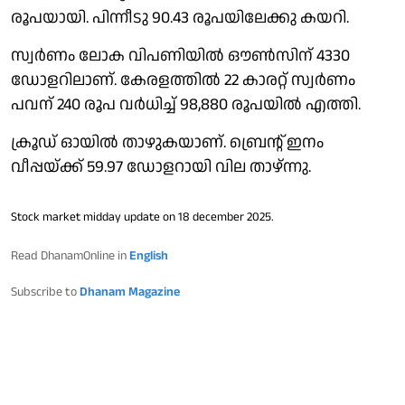
രൂപയായി. പിന്നീടു 90.43 രൂപയിലേക്കു കയറി.
സ്വർണം ലോക വിപണിയിൽ ഔൺസിന് 4330
ഡോളറിലാണ്. കേരളത്തിൽ 22 കാരറ്റ് സ്വർണം
പവന് 240 രൂപ വർധിച്ച് 98,880 രൂപയിൽ എത്തി.
ക്രൂഡ് ഓയിൽ താഴുകയാണ്. ബ്രെൻ്റ് ഇനം
വീപ്പയ്ക്ക് 59.97 ഡോളറായി വില താഴ്ന്നു.
Stock market midday update on 18 december 2025.
Read DhanamOnline in
English
Subscribe to
Dhanam Magazine