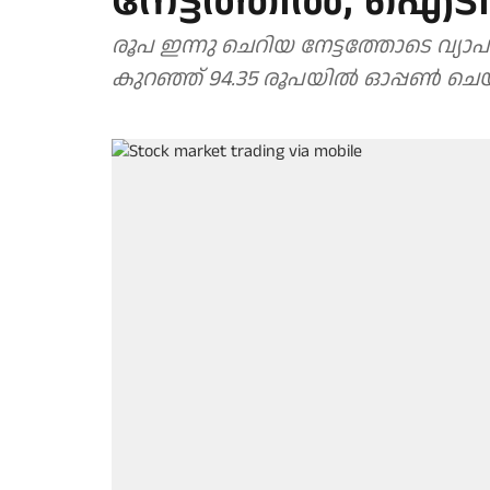
നേട്ടത്തില്‍, ഐട
രൂപ ഇന്നു ചെറിയ നേട്ടത്തോടെ വ്
കുറഞ്ഞ് 94.35 രൂപയിൽ ഓപ്പൺ ചെ