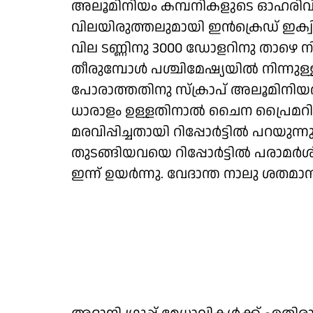
അലൂമിനിയം കമ്പനികളുടെ ഓഹരിവി
വിലയിരുത്തലുമായി ഇൻക്രെഡ് ഇക്വിറ
വില ടണ്ണിനു 3000 ഡോളറിനു താഴെ നി
തീരുമ്പോൾ പശ്ചിമേഷ്യയിൽ നിന്നുള
പോരാത്തതിനു സ്‌ക്രാപ് അലൂമിനിയത്ത
ധാരാളം ഉള്ളതിനാൽ ചൈന പ്രൈമറ
മരവിപ്പിച്ചതായി റിപ്പോർട്ടിൽ പറ
തുടങ്ങിയവയെ റിപ്പോർട്ടിൽ പരാ
ഇന്ന് ഉയർന്നു. വേദാന്ത നാലു ശതമാനം