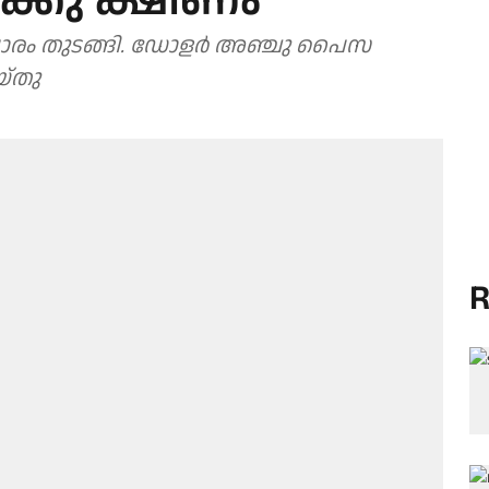
ിക്കു ക്ഷീണം
യാപാരം തുടങ്ങി. ഡോളർ അഞ്ചു പൈസ
യ്തു
R