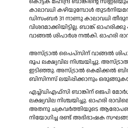
കൊട്ടക് മഹീന്ദ്ര ബാങ്കിൻ്റെ സിഇ
കാലാവധി കഴിയുമ്പോൾ തുടർനിയമനം ആഗ
ഡിസംബർ 31 നാണു കാലാവധി തീരുന്
വിശദമാക്കിയിട്ടില്ല. ബാങ്ക് ഓഹരിക്
വാങ്ങൽ ശിപാർശ നൽകി. ഓഹരി രാവില
അസ്ട്രാൽ പൈപ്സിന് വാങ്ങൽ ശിപാ
രൂപ ലക്ഷ്യവില നിശ്ചയിച്ചു. അസ്
ഇടിഞ്ഞു. അസ്ട്രാൽ കെമിക്കൽ ബിസിന
ബിസിനസ് ലയിപ്പിക്കാനും ഒരുങ്ങുക
എച്ച്ഡിഎഫ്സി ബാങ്കിന് ജെപി മോർ
ലക്ഷ്യവില നിശ്ചയിച്ചു. ഓഹരി രാവ
അതനു ചക്രവർത്തിയുടെ ആരോപണങ്ങൾ 
നിയോഗിച്ച രണ്ട് അഭിഭാഷക സഘങ്ങള