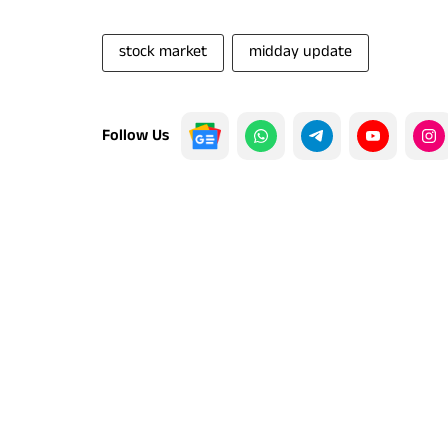
stock market
midday update
Follow Us