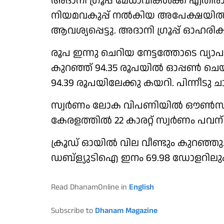
അദാനി ഗ്രൂപ്പ് മേധാവികൾക്ക് എത
നിയമവകുപ്പ് നൽകിയ അപേക്ഷയി
ആവശ്യപ്പെട്ടു. അദാനി ഗ്രൂപ്പ് ഓഹര
രൂപ ഇന്നു ചെറിയ നേട്ടത്തോടെ വ്
കുറഞ്ഞ് 94.35 രൂപയിൽ ഓപ്പൺ ചെയ
94.39 രൂപയിലേക്കു കയറി. പിന്നീടു ചാ
സ്വർണം ലോക വിപണിയിൽ ഔൺസിന് 4
കേരളത്തിൽ 22 കാരറ്റ് സ്വർണം പവന്
ക്രൂഡ് ഓയിൽ വില വീണ്ടും കുറഞ്ഞു. 
ഡബ്ള്യുടിഐ ഇനം 69.98 ഡോളറിലും
Read DhanamOnline in
English
Subscribe to
Dhanam Magazine