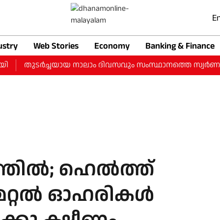
En
ustry
Web Stories
Economy
Banking & Finance
തുടർച്ചയായ നാലാം ദിവസവും സംസ്ഥാനത്തെ സ്വർണ വിലയിൽ വർ
ത്തിൽ; ഹെൽത്ത്
റ്റൽ ഓഹരികള്‍