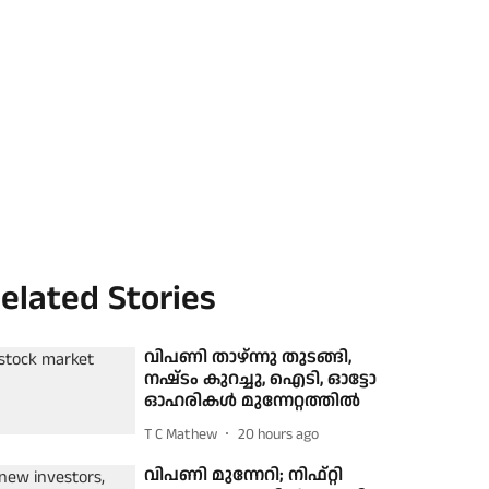
elated Stories
വിപണി താഴ്ന്നു തുടങ്ങി,
നഷ്‌ടം കുറച്ചു, ഐടി, ഓട്ടോ
ഓഹരികള്‍ മുന്നേറ്റത്തില്‍
T C Mathew
20 hours ago
വിപണി മുന്നേറി; നിഫ്റ്റി