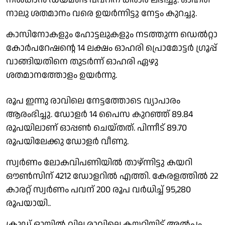
നാലു ശതമാനം വരെ ഉയർന്നിട്ടു നേട്ടം കുറച്ചു.
കാസിനോകളും ഹോട്ടലുകളും നടത്തുന്ന ഡെൽറ്റാ
കോർപറേഷൻ്റെ 14 ലക്ഷം ഓഹരി പ്രൊമോട്ടർ ഗ്രൂപ്പ്
വാങ്ങിയതിനെ തുടർന്ന് ഓഹരി ഏഴു
ശതമാനത്തോളം ഉയർന്നു.
രൂപ ഇന്നു രാവിലെ നേട്ടത്തോടെ വ്യാപാരം
ആരംഭിച്ചു. ഡോളർ 14 പൈസ കുറഞ്ഞ് 89.84
രൂപയിലാണ് ഓപ്പൺ ചെയ്തത്. പിന്നീട് 89.70
രൂപയിലേക്കു ഡോളർ വീണു.
സ്വർണം ലോകവിപണിയിൽ താഴ്ന്നിട്ടു കയറി
ഔൺസിന് 4212 ഡോളറിൽ എത്തി. കേരളത്തിൽ 22
കാരറ്റ് സ്വർണം പവന് 200 രൂപ വർധിച്ച് 95,280
രൂപയായി..
ക്രൂഡ് ഓയിൽ വില രാവിലെ കയറിയിട്ട് അൽപം