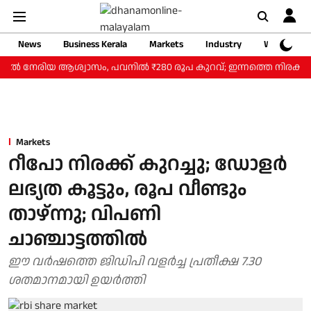
News
Business Kerala
Markets
Industry
Web Storie
ില്‍ നേരിയ ആശ്വാസം, പവനില്‍ ₹280 രൂപ കുറവ്; ഇന്നത്തെ നിരക്കറിയ
Markets
റീപോ നിരക്ക് കുറച്ചു; ഡോളർ
ലഭ്യത കൂട്ടും, രൂപ വീണ്ടും
താഴ്ന്നു; വിപണി
ചാഞ്ചാട്ടത്തില്‍
ഈ വർഷത്തെ ജിഡിപി വളർച്ച പ്രതീക്ഷ 7.30
ശതമാനമായി ഉയർത്തി