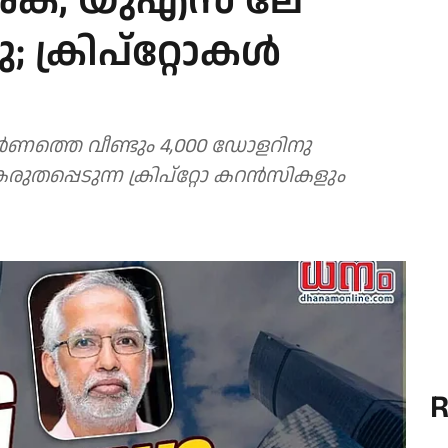
്ക, യുഎസ് ലേ
 ക്രിപ്റ്റോകൾ
്‍ണത്തെ വീണ്ടും 4,000 ഡോളറിനു
പ്പെടുന്ന ക്രിപ്‌റ്റോ കറന്‍സികളും
R